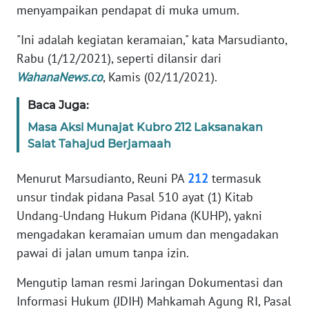
REDAKSI
menyampaikan pendapat di muka umum.
"Ini adalah kegiatan keramaian," kata Marsudianto,
KARIR
Rabu (1/12/2021), seperti dilansir dari
WahanaNews.co
, Kamis (02/11/2021).
DISCLAIMER
Baca Juga:
Wahana
Masa Aksi Munajat Kubro 212 Laksanakan
News
Regional
Salat Tahajud Berjamaah
Menurut Marsudianto, Reuni PA
212
termasuk
WN
SUMUT
unsur tindak pidana Pasal 510 ayat (1) Kitab
Undang-Undang Hukum Pidana (KUHP), yakni
WN
mengadakan keramaian umum dan mengadakan
JAKARTA
pawai di jalan umum tanpa izin.
WN
Mengutip laman resmi Jaringan Dokumentasi dan
JABAR
Informasi Hukum (JDIH) Mahkamah Agung RI, Pasal