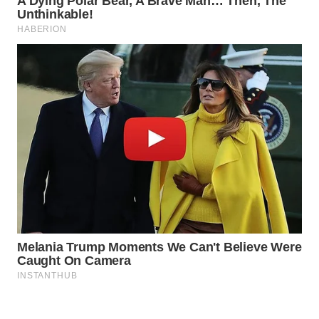
Wahana
Media
Group
WAHANA
NEWS
WAHANA
TANI
WAHANA
ADVOKAT
WAHANA
INFRASTRUKTUR
WAHANA
KONSUMEN