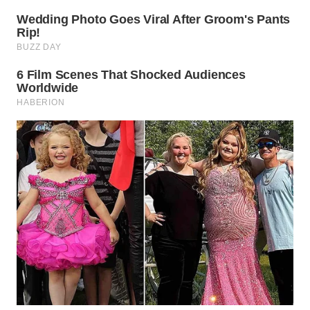
WN
PRIANGAN
TIMUR
WN
SEMARANG
WN
SOLO
WN
BOROBUDUR
WN
MADURA
WN
SURABAYA