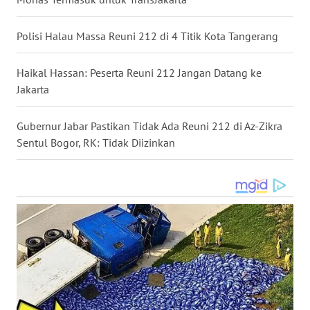
WN
Polisi Halau Massa Reuni 212 di 4 Titik Kota Tangerang
KALTARA
Haikal Hassan: Peserta Reuni 212 Jangan Datang ke
WN
Jakarta
KALSEL
Gubernur Jabar Pastikan Tidak Ada Reuni 212 di Az-Zikra
WN
Sentul Bogor, RK: Tidak Diizinkan
KALTIM
WN
SULSEL
WN
GORONTALO
WN
SULUT