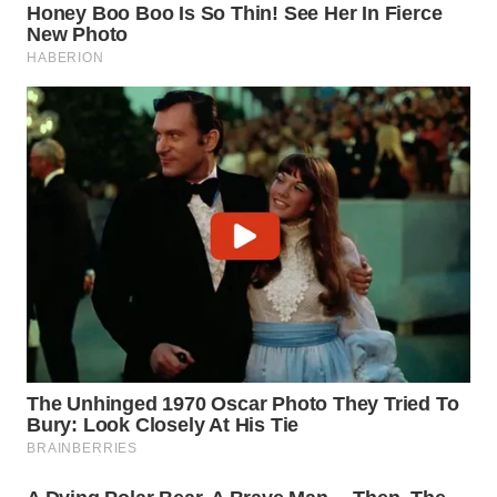
WN
NATUNA
WN
BINTAN
WN
MANDALIKA
WN
LIKUPANG
WN
LABUANBAJO
WN
BORNEO