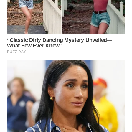
WN
SUMEDANG
WN
CIANJUR
WN
KEPULAUAN
SERIBU
WN
TANGERANG
WN
BINJAI
WN
CIREBON