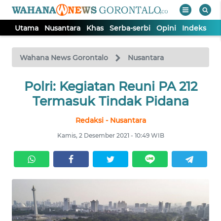
Utama
Nusantara
Khas
Serba-serbi
Opini
Indeks
WAHANA
Tutup
TV
Wahana News Gorontalo
Nusantara
UTAMA
Polri: Kegiatan Reuni PA 212
Termasuk Tindak Pidana
NUSANTARA
Redaksi - Nusantara
Kamis, 2 Desember 2021 - 10:49 WIB
KHAS
SERBA-
SERBI
OPINI