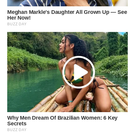
WN
INDRAMAYU
WN
KUNINGAN
WN
MAJALENGKA
WN
SUBANG
WN
SUKABUMI
WN
PURWAKARTA