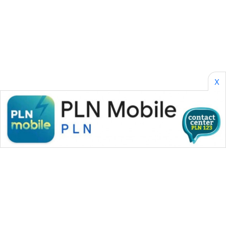
SONYA
ASA
NEWS
X