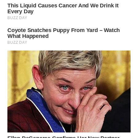
WN
TAPANULI
SELATAN
WN
TANJUNG
LESUNG
WN
KARO
WN
SIMALUNGUN
WN
LABUHANBATU