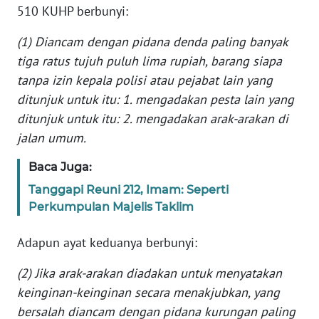
510 KUHP berbunyi:
WN
BANTEN
(1) Diancam dengan pidana denda paling banyak
tiga ratus tujuh puluh lima rupiah, barang siapa
WN
tanpa izin kepala polisi atau pejabat lain yang
NTT
ditunjuk untuk itu: 1. mengadakan pesta lain yang
ditunjuk untuk itu: 2. mengadakan arak-arakan di
WN
jalan umum.
KEPRI
Baca Juga:
WN
Tanggapi Reuni 212, Imam: Seperti
PAPUA
Perkumpulan Majelis Taklim
WN
Adapun ayat keduanya berbunyi:
PAPUA
BARAT
(2) Jika arak-arakan diadakan untuk menyatakan
keinginan-keinginan secara menakjubkan, yang
WN
bersalah diancam dengan pidana kurungan paling
RIAU