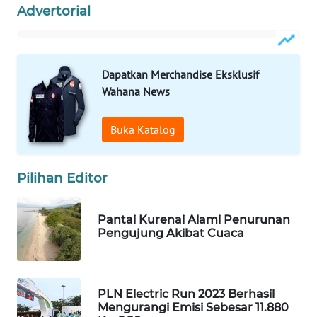
Advertorial
WAHANA
LISTRIK
Dapatkan Merchandise Eksklusif
WAHANA
Wahana News
TRAVEL
Buka Katalog
WAHANA
TV
Pilihan Editor
WAHANANEWS
ID
Pantai Kurenai Alami Penurunan
Pengujung Akibat Cuaca
WAHANANEWS
CO ID
PLN Electric Run 2023 Berhasil
WAHANANEWS
Mengurangi Emisi Sebesar 11.880
NET