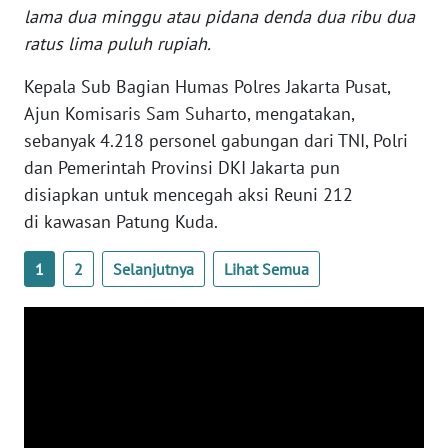
lama dua minggu atau pidana denda dua ribu dua
ratus lima puluh rupiah.
WN
SERAMBI
Kepala Sub Bagian Humas Polres Jakarta Pusat,
Ajun Komisaris Sam Suharto, mengatakan,
WN
sebanyak 4.218 personel gabungan dari TNI, Polri
JAMBI
dan Pemerintah Provinsi DKI Jakarta pun
disiapkan untuk mencegah aksi Reuni 212
WN
SULTRA
di kawasan Patung Kuda.
1
2
Selanjutnya
Lihat Semua
WN
NTB
WN
SULTENG
WN
SULBAR