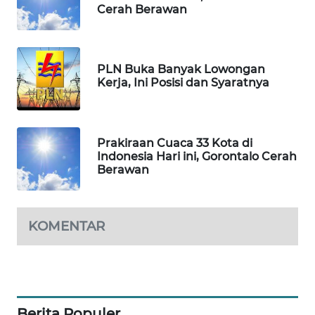
Cerah Berawan
WAHANA
DESA
WISATA
PLN Buka Banyak Lowongan
Kerja, Ini Posisi dan Syaratnya
LAPAK
WAHANA
Prakiraan Cuaca 33 Kota di
Wahana
Indonesia Hari ini, Gorontalo Cerah
Network
Berawan
KONSUMEN
LISTRIK
KOMENTAR
MASYARAKAT
KELISTRIKAN
WALINKI
Berita Populer
ID