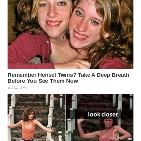
WN
BOGOR
WN
DEPOK
WN
TAPANULI
UTARA
WN
SAMOSIR
WN
PADANG
LAWAS