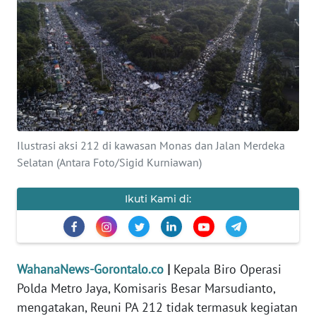
Informasi
INDEKS
BERITA
KONTAK
KAMI
Ilustrasi aksi 212 di kawasan Monas dan Jalan Merdeka
INFO
Selatan (Antara Foto/Sigid Kurniawan)
IKLAN
Ikuti Kami di:
TENTANG
KAMI
PEDOMAN
WahanaNews-Gorontalo.co
|
Kepala Biro Operasi
MEDIA
SIBER
Polda Metro Jaya, Komisaris Besar Marsudianto,
mengatakan, Reuni PA 212 tidak termasuk kegiatan