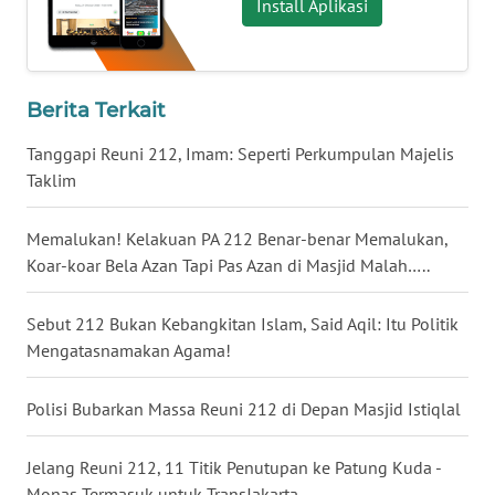
Install Aplikasi
WN
NUSANTARA
Berita Terkait
WN
JOGJA
Tanggapi Reuni 212, Imam: Seperti Perkumpulan Majelis
Taklim
WN
JATIM
Memalukan! Kelakuan PA 212 Benar-benar Memalukan,
Koar-koar Bela Azan Tapi Pas Azan di Masjid Malah…..
WN
BALI
Sebut 212 Bukan Kebangkitan Islam, Said Aqil: Itu Politik
Mengatasnamakan Agama!
WN
KALBAR
Polisi Bubarkan Massa Reuni 212 di Depan Masjid Istiqlal
WN
Jelang Reuni 212, 11 Titik Penutupan ke Patung Kuda -
KALTENG
Monas Termasuk untuk TransJakarta