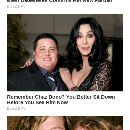
WN
TAPANULI
TENGAH
WN DELI
SERDANG
WN
TEBING
TINGGI
WN
PAKPAK
WN
KARAWANG
WN
BEKASI