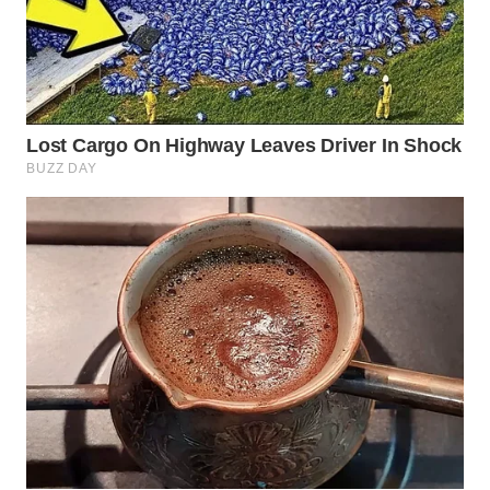
WN
MALUKU
WN
MALUT
WN
DAIRI
WN
DANAU
TOBA
WN
NIAS
WN
LANGKAT