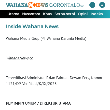
Utama
Nusantara
Khas
Serba-serbi
Opini
Indeks
WAHANA
Tutup
Inside Wahana News
TV
Wahana Media Grup (PT Wahana Karunia Media)
UTAMA
NUSANTARA
WahanaNews.co
KHAS
Terverifikasi Administratif dan Faktual Dewan Pers, Nomor:
SERBA-
1121/DP-Verifikasi/K/IX/2023
SERBI
OPINI
PEMIMPIN UMUM / DIREKTUR UTAMA