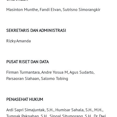
Masinton Munthe, Fandi Elvan, Sutrisno Simorangkir
WN
NUSANTARA
SEKRETARIS DAN ADMINISTRASI
WN
JOGJA
Rizky Amanda
WN
JATIM
PUSAT RISET DAN DATA
WN
Firman Turmantara, Andre Yosua M, Agus Sudarto,
BALI
Parsaoran Siahaan, Salomo Tobing
WN
KALBAR
PENASEHAT HUKUM
WN
Ardi Sapri Simajuntak, S.H., Humisar Sahala, S.H., M.H.,
KALTENG
Tumpak Pakpahan, S.H., Singal Situmorang, S.H., Dr. Dwi