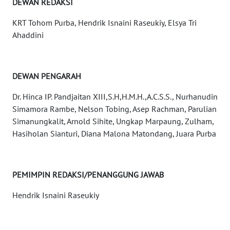
DEWAN REDAKSI
REDAKSI
KRT Tohom Purba, Hendrik Isnaini Raseukiy, Elsya Tri
KARIR
Ahaddini
DISCLAIMER
DEWAN PENGARAH
Wahana
News
Dr. Hinca IP. Pandjaitan XIII,S.H,H.M.H.,A.C.S.S., Nurhanudin
Regional
Simamora Rambe, Nelson Tobing, Asep Rachman, Parulian
Simanungkalit, Arnold Sihite, Ungkap Marpaung, Zulham,
WN
Hasiholan Sianturi, Diana Malona Matondang, Juara Purba
SUMUT
WN
PEMIMPIN REDAKSI/PENANGGUNG JAWAB
JAKARTA
Hendrik Isnaini Raseukiy
WN
JABAR