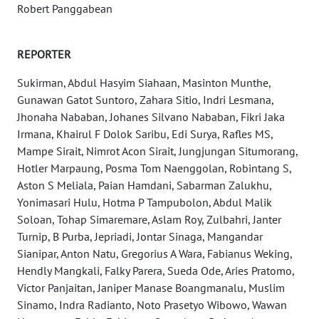
Robert Panggabean
WN
SERAMBI
REPORTER
Sukirman, Abdul Hasyim Siahaan, Masinton Munthe,
WN
Gunawan Gatot Suntoro, Zahara Sitio, Indri Lesmana,
JAMBI
Jhonaha Nababan, Johanes Silvano Nababan, Fikri Jaka
Irmana, Khairul F Dolok Saribu, Edi Surya, Rafles MS,
WN
Mampe Sirait, Nimrot Acon Sirait, Jungjungan Situmorang,
SULTRA
Hotler Marpaung, Posma Tom Naenggolan, Robintang S,
Aston S Meliala, Paian Hamdani, Sabarman Zalukhu,
WN
Yonimasari Hulu, Hotma P Tampubolon, Abdul Malik
NTB
Soloan, Tohap Simaremare, Aslam Roy, Zulbahri, Janter
Turnip, B Purba, Jepriadi, Jontar Sinaga, Mangandar
WN
Sianipar, Anton Natu, Gregorius A Wara, Fabianus Weking,
SULTENG
Hendly Mangkali, Falky Parera, Sueda Ode, Aries Pratomo,
Victor Panjaitan, Janiper Manase Boangmanalu, Muslim
WN
Sinamo, Indra Radianto, Noto Prasetyo Wibowo, Wawan
SULBAR