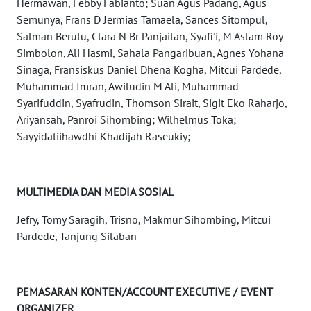
Hermawan, Febby Fabianto; Suan Agus Padang, Agus
Semunya, Frans D Jermias Tamaela, Sances Sitompul,
WN
Salman Berutu, Clara N Br Panjaitan, Syafi'i, M Aslam Roy
BABEL
Simbolon, Ali Hasmi, Sahala Pangaribuan, Agnes Yohana
Sinaga, Fransiskus Daniel Dhena Kogha, Mitcui Pardede,
WN
Muhammad Imran, Awiludin M Ali, Muhammad
SUMBAR
Syarifuddin, Syafrudin, Thomson Sirait, Sigit Eko Raharjo,
Ariyansah, Panroi Sihombing; Wilhelmus Toka;
WN
Sayyidatiihawdhi Khadijah Raseukiy;
SUMSEL
WN
MULTIMEDIA DAN MEDIA SOSIAL
BENGKULU
Jefry, Tomy Saragih, Trisno, Makmur Sihombing, Mitcui
Pardede, Tanjung Silaban
WN
LAMPUNG
WN
PEMASARAN KONTEN/ACCOUNT EXECUTIVE / EVENT
JATENG
ORGANIZER