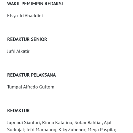
WAKIL PEMIMPIN REDAKSI
WN
Elsya Tri Ahaddini
BANTEN
WN
NTT
REDAKTUR SENIOR
Jufri Alkatiri
WN
KEPRI
REDAKTUR PELAKSANA
WN
PAPUA
Tumpal Alfredo Gultom
WN
PAPUA
BARAT
REDAKTUR
Jupriadi Sianturi; Rinna Katarina; Sobar Bahtiar; Ajat
WN
Sudrajat; Jefri Marpaung, Kiky Zubehor; Mega Puspita;
RIAU