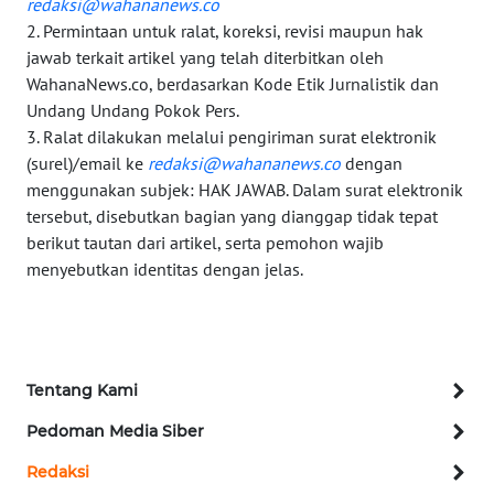
redaksi@wahananews.co
2. Permintaan untuk ralat, koreksi, revisi maupun hak
WN
jawab terkait artikel yang telah diterbitkan oleh
MALUKU
WahanaNews.co, berdasarkan Kode Etik Jurnalistik dan
Undang Undang Pokok Pers.
WN
3. Ralat dilakukan melalui pengiriman surat elektronik
MALUT
(surel)/email ke
redaksi@wahananews.co
dengan
menggunakan subjek: HAK JAWAB. Dalam surat elektronik
WN
tersebut, disebutkan bagian yang dianggap tidak tepat
DAIRI
berikut tautan dari artikel, serta pemohon wajib
menyebutkan identitas dengan jelas.
WN
DANAU
TOBA
WN
Tentang Kami
NIAS
Pedoman Media Siber
WN
Redaksi
LANGKAT