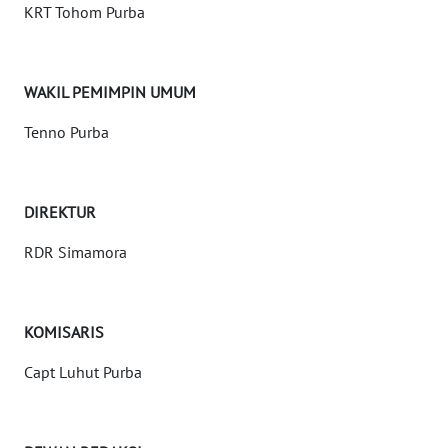
KRT Tohom Purba
Informasi
INDEKS
BERITA
WAKIL PEMIMPIN UMUM
Tenno Purba
KONTAK
KAMI
DIREKTUR
INFO
IKLAN
RDR Simamora
TENTANG
KAMI
KOMISARIS
PEDOMAN
Capt Luhut Purba
MEDIA
SIBER