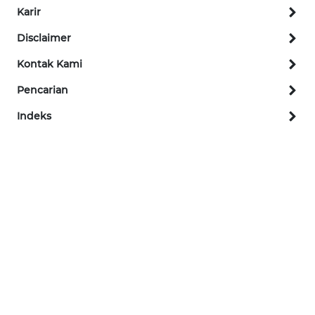
Karir
WN
Disclaimer
TAPANULI
Kontak Kami
SELATAN
Pencarian
WN
Indeks
TANJUNG
LESUNG
WN
KARO
WN
SIMALUNGUN
WN
LABUHANBATU