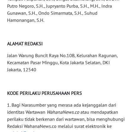
Putro Negoro, S.H., Jupryanto Purba, S.H., M.H., Indra
WN
Gunawan, S.H., Ondo Simarmata, S.H., Suhud
KALTARA
Hamonangan, S.H.
WN
KALSEL
ALAMAT REDAKSI
WN
Jalan Warung Buncit Raya No.10B, Kelurahan Ragunan,
KALTIM
Kecamatan Pasar Minggu, Kota Jakarta Selatan, DKI
Jakarta, 12540
WN
SULSEL
KODE PERILAKU PERUSAHAAN PERS
WN
GORONTALO
1. Bagi Narasumber yang merasa ada kejanggalan dari
identitas Wartawan
WahanaNews.co
atau mendapatkan
perilaku tidak berkenan dari wartawan, bisa menghubungi
WN
Redaksi WahanaNews.co melalui surat elektronik ke
SULUT