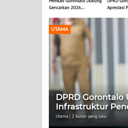
Pemkab Gorontalo Dukung
DPRD Goro
Gencarkan 2026
Apresiasi 
INDEKS
Tingkatkan Literasi dan
Infrastruk
BERITA
Inklusi Keuangan
Banjir di T
UTAMA
KONTAK
KAMI
INFO
IKLAN
TENTANG
KAMI
DPRD Gorontalo U
PEDOMAN
MEDIA
Infrastruktur Pen
SIBER
Utama
|
2 bulan yang lalu
REDAKSI