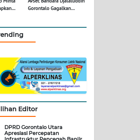
o Minta
Avsec Bandara Djalaluddin
iapkan
Gorontalo Gagalkan
riasi Menu
Pengiriman Emas Ilegal
Seberat 1,3 Kilogram
rending
ilihan Editor
DPRD Gorontalo Utara
Apresiasi Percepatan
Infrastruktur Pencegah Banjir