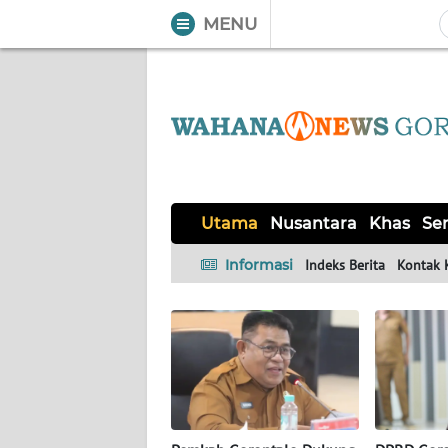
MENU
WAHANA
Tutup
TV
UTAMA
NUSANTARA
Utama
Nusantara
Khas
Ser
KHAS
Informasi
Indeks Berita
Kontak 
SERBA-
SERBI
OPINI
Informasi