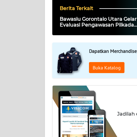
Berita Terkait
KARIR
Bawaslu Gorontalo Utara Gelar
Evaluasi Pengawasan Pilkada
DISCLAIMER
Serentak Tahun 2024
Wahana
News
Dapatkan Merchandise
Regional
Buka Katalog
WN
SUMUT
WN
JAKARTA
Jadilah
WN
JABAR