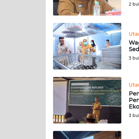
2 bu
WN
BABEL
WN
Ut
SUMBAR
Wag
Sed
WN
3 bu
SUMSEL
WN
BENGKULU
Ut
Pem
WN
Pen
LAMPUNG
Eko
3 bu
WN
JATENG