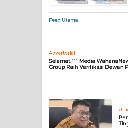
WN
SERAMBI
Feed Utama
WN
JAMBI
WN
Advertorial
SULTRA
Selamat 111 Media WahanaNe
Group Raih Verifikasi Dewan 
WN
NTB
WN
SULTENG
Ut
WN
Pem
SULBAR
Tin