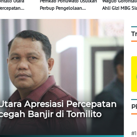
ntalo Utara
Pemkab Pohuwato Usulkan
Wagub Gorontal
Percepatan
Perbup Pengelolaan
Ahli Gizi MBG S
tur Pencegah
Mangrove untuk Lindungi
Sedikitnya 30 Va
omilito
Ekosistem Pesisir Daerah
T
tara Apresiasi Percepatan
P
cegah Banjir di Tomilito
#1