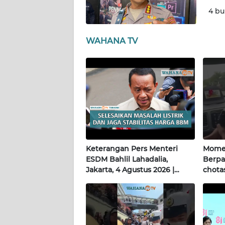
WN
4 bu
KALTARA
WAHANA TV
WN
KALSEL
WN
KALTIM
WN
SULSEL
Keterangan Pers Menteri
Momen
WN
ESDM Bahlil Lahadalia,
Berpa
GORONTALO
Jakarta, 4 Agustus 2026 |
chotas
Wahana Terkini
WN
SULUT