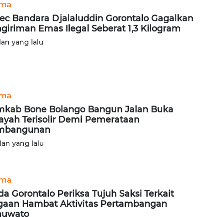
ama
ec Bandara Djalaluddin Gorontalo Gagalkan
giriman Emas Ilegal Seberat 1,3 Kilogram
lan yang lalu
ama
kab Bone Bolango Bangun Jalan Buka
ayah Terisolir Demi Pemerataan
mbangunan
lan yang lalu
ama
da Gorontalo Periksa Tujuh Saksi Terkait
aan Hambat Aktivitas Pertambangan
huwato