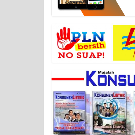
WN
BANTEN
WN
NTT
WN
KEPRI
WN
PAPUA
WN
PAPUA
BARAT
WN
RIAU