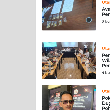
Ut
WN
Avs
NUSANTARA
Pen
3 bu
WN
JOGJA
WN
JATIM
Ut
Pem
WN
Wil
BALI
Pe
4 bu
WN
KALBAR
Ut
WN
Pol
KALTENG
Dug
Po