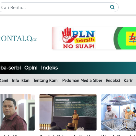
ba-serbi
Opini
Indeks
Kami
Info Iklan
Tentang Kami
Pedoman Media Siber
Redaksi
Karir