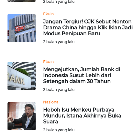
2 bulan yang lalu
Ekuin
WN
Jangan Tergiur! OJK Sebut Nonton
TAPANULI
Drama China hingga Klik Iklan Jadi
SELATAN
Modus Penipuan Baru
2 bulan yang lalu
WN
TANJUNG
LESUNG
Ekuin
Mengejutkan, Jumlah Bank di
WN
Indonesia Susut Lebih dari
Setengah dalam 30 Tahun
KARO
2 bulan yang lalu
WN
Nasional
SIMALUNGUN
Heboh Isu Menkeu Purbaya
Mundur, Istana Akhirnya Buka
WN
Suara
LABUHANBATU
2 bulan yang lalu