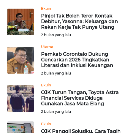
Ekuin
WN
Pinjol Tak Boleh Teror Kontak
KALTARA
Debitur, Yasonna: Keluarga dan
Rekan Kerja Tak Punya Utang
WN
2 bulan yang lalu
KALSEL
Utama
Pemkab Gorontalo Dukung
WN
Gencarkan 2026 Tingkatkan
KALTIM
Literasi dan Inklusi Keuangan
2 bulan yang lalu
WN
SULSEL
Ekuin
OJK Turun Tangan, Toyota Astra
Financial Services Diduga
WN
Gunakan Jasa Mata Elang
GORONTALO
2 bulan yang lalu
WN
Ekuin
SULUT
OJK Panggil Solusiku, Cara Tagih