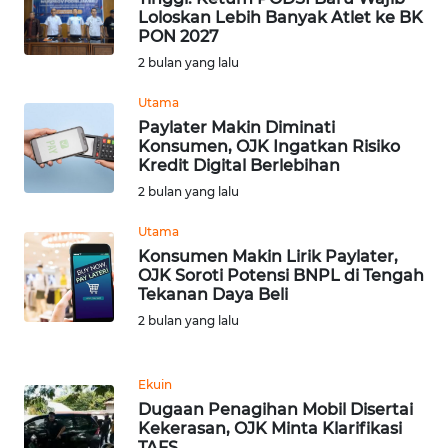
Loloskan Lebih Banyak Atlet ke BK
PON 2027
WN
2 bulan yang lalu
BABEL
Utama
WN
Paylater Makin Diminati
SUMBAR
Konsumen, OJK Ingatkan Risiko
Kredit Digital Berlebihan
2 bulan yang lalu
WN
SUMSEL
Utama
Konsumen Makin Lirik Paylater,
WN
OJK Soroti Potensi BNPL di Tengah
BENGKULU
Tekanan Daya Beli
2 bulan yang lalu
WN
LAMPUNG
Ekuin
Dugaan Penagihan Mobil Disertai
WN
Kekerasan, OJK Minta Klarifikasi
JATENG
TAFS