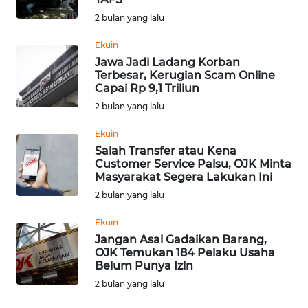
2 bulan yang lalu
WN
NUSANTARA
Ekuin
Jawa Jadi Ladang Korban
Terbesar, Kerugian Scam Online
WN
Capai Rp 9,1 Triliun
JOGJA
2 bulan yang lalu
WN
Ekuin
JATIM
Salah Transfer atau Kena
Customer Service Palsu, OJK Minta
Masyarakat Segera Lakukan Ini
WN
BALI
2 bulan yang lalu
Ekuin
WN
Jangan Asal Gadaikan Barang,
KALBAR
OJK Temukan 184 Pelaku Usaha
Belum Punya Izin
WN
2 bulan yang lalu
KALTENG