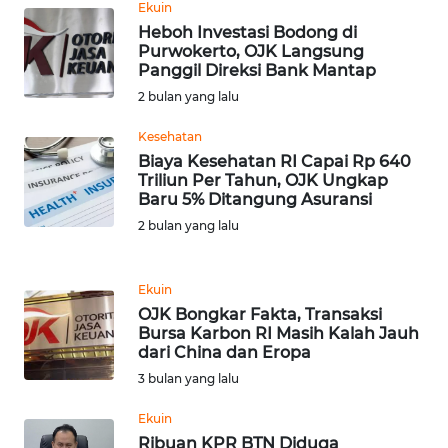
Ekuin
WN
Heboh Investasi Bodong di
TAPANULI
Purwokerto, OJK Langsung
TENGAH
Panggil Direksi Bank Mantap
2 bulan yang lalu
WN DELI
SERDANG
Kesehatan
Biaya Kesehatan RI Capai Rp 640
Triliun Per Tahun, OJK Ungkap
WN
Baru 5% Ditangung Asuransi
TEBING
TINGGI
2 bulan yang lalu
WN
Ekuin
PAKPAK
OJK Bongkar Fakta, Transaksi
Bursa Karbon RI Masih Kalah Jauh
dari China dan Eropa
WN
KARAWANG
3 bulan yang lalu
Ekuin
WN
Ribuan KPR BTN Diduga
BEKASI