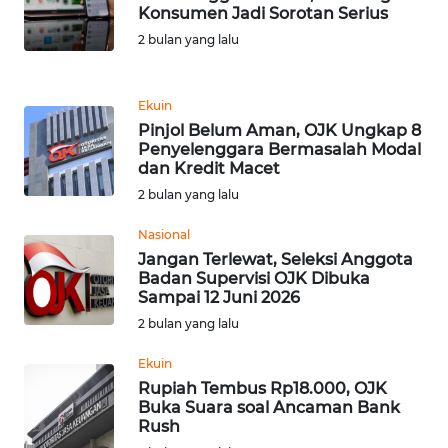
Konsumen Jadi Sorotan Serius
WN
2 bulan yang lalu
MALUKU
Ekuin
WN
MALUT
Pinjol Belum Aman, OJK Ungkap 8
Penyelenggara Bermasalah Modal
dan Kredit Macet
WN
2 bulan yang lalu
DAIRI
Nasional
WN
Jangan Terlewat, Seleksi Anggota
DANAU
Badan Supervisi OJK Dibuka
Sampai 12 Juni 2026
TOBA
2 bulan yang lalu
WN
Ekuin
NIAS
Rupiah Tembus Rp18.000, OJK
Buka Suara soal Ancaman Bank
WN
Rush
LANGKAT