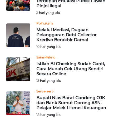
Terdepan Edukasi Publik Lawan
Pinjol Ilegal
Informasi
3 hari yang lalu
INDEKS
BERITA
Polhukam
Melalui Mediasi, Dugaan
Pelanggaran Debt Collector
KONTAK
Kredivo Berakhir Damai
KAMI
10 hari yang lalu
INFO
Sains-Tekno
IKLAN
Istilah BI Checking Sudah Ganti,
Cara Mudah Cek Utang Sendiri
Secara Online
TENTANG
13 hari yang lalu
KAMI
Serba-serbi
PEDOMAN
Bupati Nias Barat Gandeng OJK
MEDIA
dan Bank Sumut Dorong ASN-
SIBER
Pelajar Melek Literasi Keuangan
18 hari yang lalu