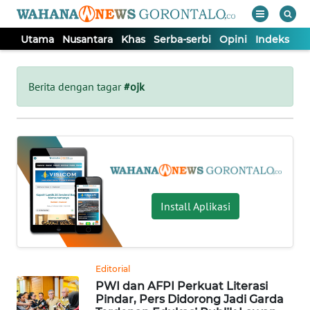
Utama
Nusantara
Khas
Serba-serbi
Opini
Indeks
WAHANA
Tutup
TV
Berita dengan tagar
#ojk
UTAMA
NUSANTARA
KHAS
Install Aplikasi
SERBA-
SERBI
Editorial
PWI dan AFPI Perkuat Literasi
OPINI
Pindar, Pers Didorong Jadi Garda