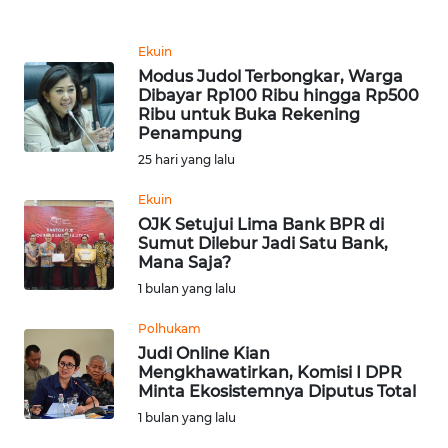
REDAKSI
Ekuin
KARIR
Modus Judol Terbongkar, Warga
Dibayar Rp100 Ribu hingga Rp500
Ribu untuk Buka Rekening
DISCLAIMER
Penampung
25 hari yang lalu
Wahana
News
Ekuin
Regional
OJK Setujui Lima Bank BPR di
Sumut Dilebur Jadi Satu Bank,
WN
Mana Saja?
SUMUT
1 bulan yang lalu
Polhukam
WN
Judi Online Kian
JAKARTA
Mengkhawatirkan, Komisi I DPR
Minta Ekosistemnya Diputus Total
WN
1 bulan yang lalu
JABAR