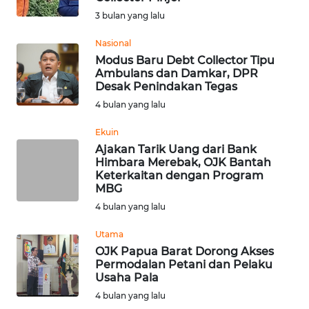
WN
3 bulan yang lalu
SUMEDANG
Nasional
Modus Baru Debt Collector Tipu
WN
Ambulans dan Damkar, DPR
CIANJUR
Desak Penindakan Tegas
4 bulan yang lalu
WN
KEPULAUAN
Ekuin
SERIBU
Ajakan Tarik Uang dari Bank
Himbara Merebak, OJK Bantah
Keterkaitan dengan Program
WN
MBG
TANGERANG
4 bulan yang lalu
WN
Utama
BINJAI
OJK Papua Barat Dorong Akses
Permodalan Petani dan Pelaku
Usaha Pala
WN
CIREBON
4 bulan yang lalu