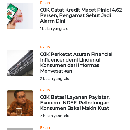
Ekuin
WN
OJK Catat Kredit Macet Pinjol 4,62
Persen, Pengamat Sebut Jadi
BANTEN
Alarm Dini
1 bulan yang lalu
WN
NTT
Ekuin
WN
OJK Perketat Aturan Financial
KEPRI
Influencer demi Lindungi
Konsumen dari Informasi
Menyesatkan
WN
2 bulan yang lalu
PAPUA
Ekuin
WN
OJK Batasi Layanan Paylater,
PAPUA
Ekonom INDEF: Pelindungan
BARAT
Konsumen Bakal Makin Kuat
2 bulan yang lalu
WN
Ekuin
RIAU