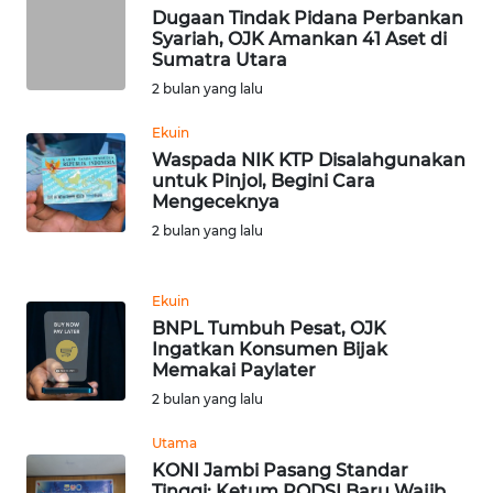
Dugaan Tindak Pidana Perbankan
Syariah, OJK Amankan 41 Aset di
WN
Sumatra Utara
SERAMBI
2 bulan yang lalu
Ekuin
WN
JAMBI
Waspada NIK KTP Disalahgunakan
untuk Pinjol, Begini Cara
Mengeceknya
WN
2 bulan yang lalu
SULTRA
WN
Ekuin
NTB
BNPL Tumbuh Pesat, OJK
Ingatkan Konsumen Bijak
Memakai Paylater
WN
2 bulan yang lalu
SULTENG
Utama
WN
KONI Jambi Pasang Standar
SULBAR
Tinggi: Ketum PODSI Baru Wajib