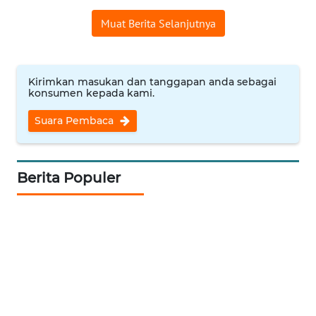
Muat Berita Selanjutnya
WN
INDRAMAYU
WN
Kirimkan masukan dan tanggapan anda sebagai
KUNINGAN
konsumen kepada kami.
Suara Pembaca
WN
MAJALENGKA
Berita Populer
WN
SUBANG
WN
SUKABUMI
WN
PURWAKARTA