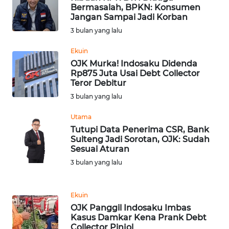
Bermasalah, BPKN: Konsumen
Jangan Sampai Jadi Korban
WN
3 bulan yang lalu
BOGOR
Ekuin
OJK Murka! Indosaku Didenda
WN
Rp875 Juta Usai Debt Collector
DEPOK
Teror Debitur
3 bulan yang lalu
WN
TAPANULI
Utama
UTARA
Tutupi Data Penerima CSR, Bank
Sulteng Jadi Sorotan, OJK: Sudah
Sesuai Aturan
WN
SAMOSIR
3 bulan yang lalu
WN
Ekuin
PADANG
OJK Panggil Indosaku Imbas
LAWAS
Kasus Damkar Kena Prank Debt
Collector Pinjol