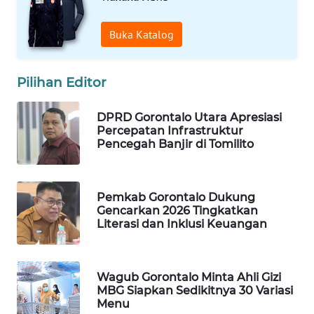
WAHANA
Buka Katalog
DESA
WISATA
Pilihan Editor
LAPAK
WAHANA
DPRD Gorontalo Utara Apresiasi
Percepatan Infrastruktur
Wahana
Pencegah Banjir di Tomilito
Network
KONSUMEN
Pemkab Gorontalo Dukung
LISTRIK
Gencarkan 2026 Tingkatkan
Literasi dan Inklusi Keuangan
MASYARAKAT
KELISTRIKAN
Wagub Gorontalo Minta Ahli Gizi
MBG Siapkan Sedikitnya 30 Variasi
WALINKI
Menu
ID