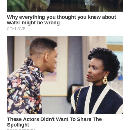
Wahana
Media
Group
WAHANA
NEWS
WAHANA
TANI
WAHANA
ADVOKAT
WAHANA
INFRASTRUKTUR
WAHANA
KONSUMEN