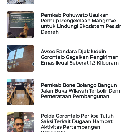
MAWAKA
Pemkab Pohuwato Usulkan
Perbup Pengelolaan Mangrove
ID
untuk Lindungi Ekosistem Pesisir
Daerah
MARTABAT
NET
Avsec Bandara Djalaluddin
Gorontalo Gagalkan Pengiriman
PLN
Emas Ilegal Seberat 1,3 Kilogram
WATCH
MKLI
Pemkab Bone Bolango Bangun
Jalan Buka Wilayah Terisolir Demi
LPKKI
Pemerataan Pembangunan
LKKI
Polda Gorontalo Periksa Tujuh
Saksi Terkait Dugaan Hambat
KOPEKLIN
Aktivitas Pertambangan