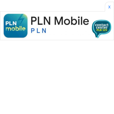
X
WAHANA MEDIA GROUP
|
|
|
WAHANA NEWS co
WAHANA TANI
WAHANA ADVOKAT
|
|
WAHANA INFRASTRUKTUR
WAHANA KONSUMEN