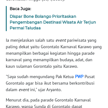
WN
Baca Juga:
BANTEN
Dispar Bone Bolango Prioritaskan
Pengembangan Destinasi Wisata Air Terjun
WN
Permai Taludaa
NTT
Ia menjelaskan salah satu
event
pariwisata yang
WN
paling dekat yaitu Gorontalo Karnaval Karawo yang
KEPRI
menampilkan berbagai kegiatan hingga parade
karnaval yang menampilkan budaya, adat, dan
WN
kaun sulaman Gorontalo yaitu Karawo.
PAPUA
"Saya sudah mengundang Pak Ketua
PWP
Pusat
WN
Gorontalo agar bisa ikut bersama berkontribusi
PAPUA
dalam
event
ini," ujar Aryanto.
BARAT
Menurut dia, pada parade Gorontalo Karnaval
WN
Karawo, warga Sunda di Gorontalo dapat
RIAU