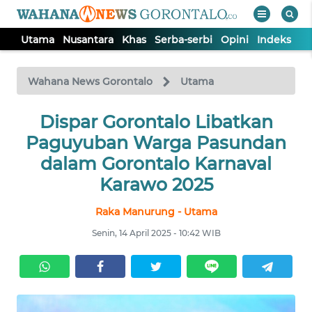
Utama
Nusantara
Khas
Serba-serbi
Opini
Indeks
WAHANA
Tutup
TV
Wahana News Gorontalo
Utama
UTAMA
Dispar Gorontalo Libatkan
Paguyuban Warga Pasundan
NUSANTARA
dalam Gorontalo Karnaval
Karawo 2025
KHAS
Raka Manurung - Utama
Senin, 14 April 2025 - 10:42 WIB
SERBA-
SERBI
OPINI