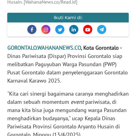
Husain. [WahanaNews.co/Read.id]
REDAKSI
Ikuti Kami di:
KARIR
DISCLAIMER
GORONTALO.WAHANANEWS.CO
, Kota Gorontalo -
Wahana
Dinas Pariwisata (Dispar) Provinsi Gorontalo siap
News
Regional
melibatkan Paguyuban Warga Pasundan (PWP)
Pusat Gorontalo dalam penyelenggaraan Gorontalo
WN
Karnaval Karawo 2025.
SUMUT
"Kita cari sinergi bagaimana caranya menghadirkan
WN
dalam sebuah momentum
event
pariwisata, di
JAKARTA
mana kita bisa juga mengundang warga Pasundan
menghadirkan budayanya," ucap Kepala Dinas
WN
Pariwisata Provinsi Gorontalo Aryanto Husain di
JABAR
Gorontalo, Minggu (13/4/2025).