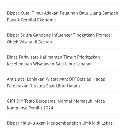
WN
Dispar Kutai Timur Adakan Pelatihan Daur Ulang Sampah
KALTARA
Plastik Bernilai Ekonomis
WN
Dispar Sultra Gandeng Influencer Tingkatkan Promosi
KALSEL
Objek Wisata di Daerah
WN
Dinas Pariwisata Kalimantan Timur: Prioritaskan
KALTIM
Keselamatan Wisatawan Saat Libur Lebaran
WN
Antisipasi Lonjakan Wisatawan: DIY Bersiap Hadapi
SULSEL
Pergerakan 9,6 Juta Saat Libur Nataru
WN
GIPI DIY Tetap Beroperasi Normal Memasuki Masa
GORONTALO
Kampanye Pemilu 2024
WN
SULUT
Dispar Maluku Akan Mengembangkan UMKM di Lokasi