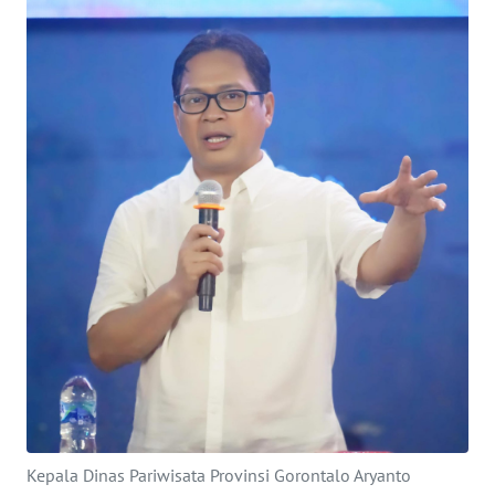
Informasi
INDEKS
BERITA
KONTAK
KAMI
INFO
IKLAN
TENTANG
KAMI
PEDOMAN
MEDIA
SIBER
Kepala Dinas Pariwisata Provinsi Gorontalo Aryanto