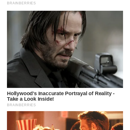
WN
SUMEDANG
WN
CIANJUR
WN
KEPULAUAN
SERIBU
WN
TANGERANG
WN
BINJAI
WN
CIREBON