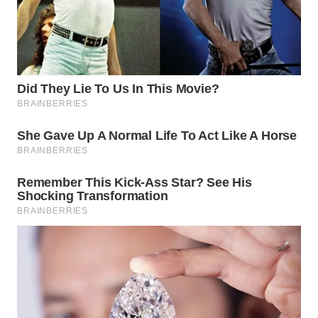
WN
PRIANGAN
TIMUR
WN
SEMARANG
WN
SOLO
WN
BOROBUDUR
WN
MADURA
WN
SURABAYA