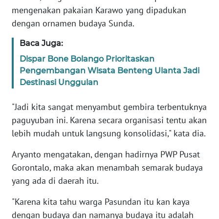
mengenakan pakaian Karawo yang dipadukan
dengan ornamen budaya Sunda.
WN
SERAMBI
Baca Juga:
Dispar Bone Bolango Prioritaskan
WN
JAMBI
Pengembangan Wisata Benteng Ulanta Jadi
Destinasi Unggulan
WN
"Jadi kita sangat menyambut gembira terbentuknya
SULTRA
paguyuban ini. Karena secara organisasi tentu akan
lebih mudah untuk langsung konsolidasi," kata dia.
WN
NTB
Aryanto mengatakan, dengan hadirnya PWP Pusat
Gorontalo, maka akan menambah semarak budaya
WN
SULTENG
yang ada di daerah itu.
"Karena kita tahu warga Pasundan itu kan kaya
WN
dengan budaya dan namanya budaya itu adalah
SULBAR