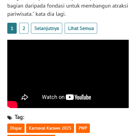
bagian daripada fondasi untuk membangun atraksi
pariwisata." kata dia lagi.
WN
BABEL
1
2
Selanjutnya
Lihat Semua
WN
SUMBAR
WN
SUMSEL
WN
BENGKULU
WN
LAMPUNG
Tag:
WN
Dispar
Karnaval Karawo 2025
PWP
JATENG