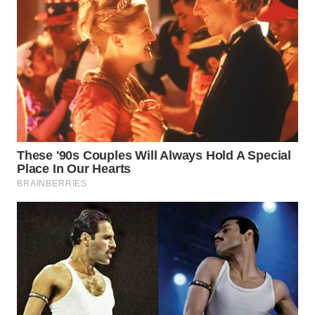
WN
INDRAMAYU
WN
KUNINGAN
WN
MAJALENGKA
WN
SUBANG
WN
SUKABUMI
WN
PURWAKARTA