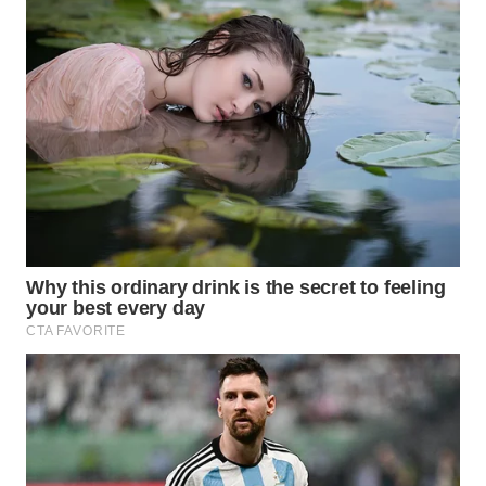
WN
TAPANULI
SELATAN
WN
TANJUNG
LESUNG
WN
KARO
WN
SIMALUNGUN
WN
LABUHANBATU