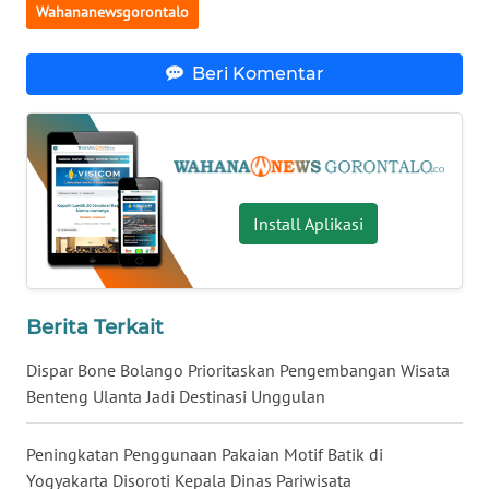
Wahananewsgorontalo
WN
NUSANTARA
Beri Komentar
WN
JOGJA
WN
Install Aplikasi
JATIM
WN
BALI
Berita Terkait
WN
Dispar Bone Bolango Prioritaskan Pengembangan Wisata
KALBAR
Benteng Ulanta Jadi Destinasi Unggulan
WN
Peningkatan Penggunaan Pakaian Motif Batik di
KALTENG
Yogyakarta Disoroti Kepala Dinas Pariwisata