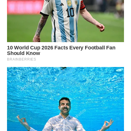
WN
TAPANULI
TENGAH
WN DELI
SERDANG
WN
TEBING
TINGGI
WN
PAKPAK
WN
KARAWANG
WN
BEKASI