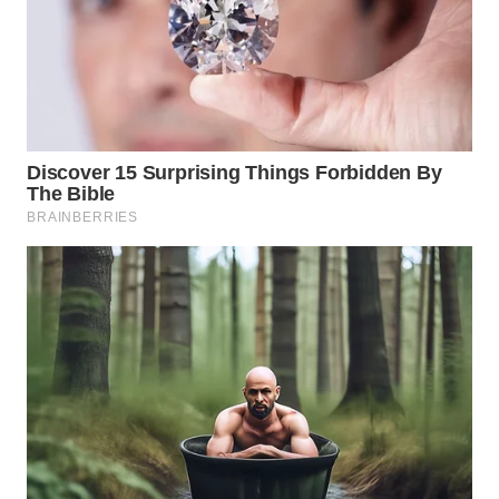
WN
NATUNA
WN
BINTAN
WN
MANDALIKA
WN
LIKUPANG
WN
LABUANBAJO
WN
BORNEO