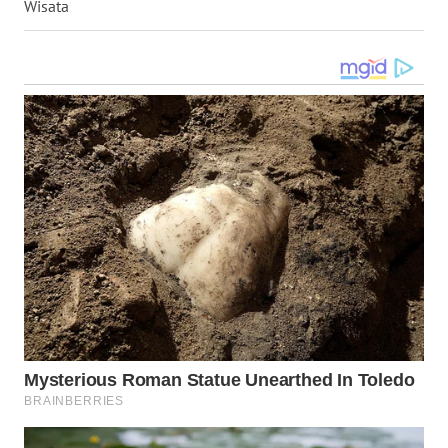
Wisata
WN
MALUKU
WN
MALUT
WN
DAIRI
WN
DANAU
TOBA
WN
NIAS
WN
LANGKAT