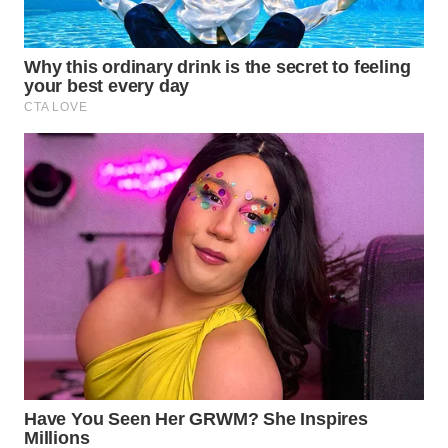
WN
BOGOR
WN
DEPOK
WN
TAPANULI
UTARA
WN
SAMOSIR
WN
PADANG
LAWAS