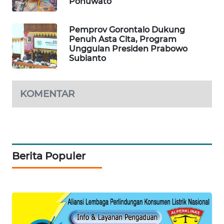
Pohuwato
PORTAL
KONSUMEN
Pemprov Gorontalo Dukung
Penuh Asta Cita, Program
Unggulan Presiden Prabowo
FORWAMKI
Subianto
ALPERKLINAS
KOMENTAR
FORJASIDA
TAMBANG
NEWS
Berita Populer
SITUNGIR
NEWS
SIDIKALANG
NEWS