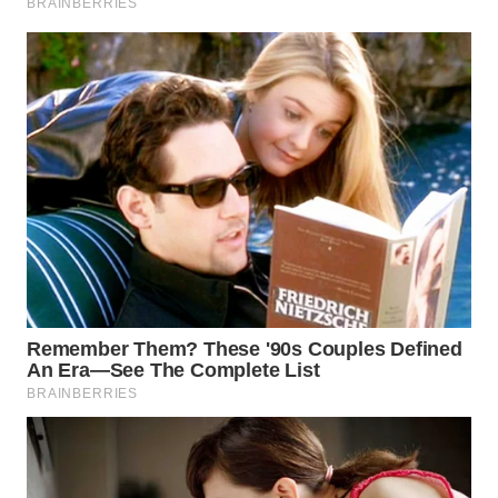
WAHANA
LISTRIK
WAHANA
TRAVEL
WAHANA
TV
WAHANANEWS
ID
WAHANANEWS
CO ID
WAHANANEWS
NET