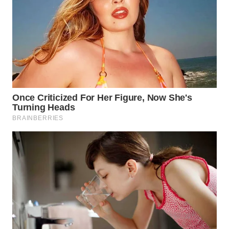
WN
TAPANULI
SELATAN
WN
TANJUNG
LESUNG
WN
KARO
WN
SIMALUNGUN
WN
LABUHANBATU