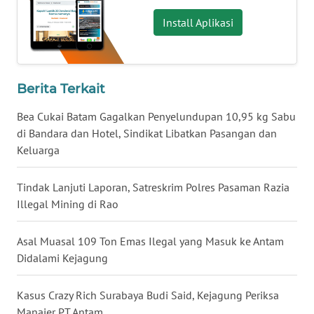
Install Aplikasi
WN
NUSANTARA
WN
Berita Terkait
JOGJA
Bea Cukai Batam Gagalkan Penyelundupan 10,95 kg Sabu
di Bandara dan Hotel, Sindikat Libatkan Pasangan dan
WN
JATIM
Keluarga
WN
Tindak Lanjuti Laporan, Satreskrim Polres Pasaman Razia
BALI
Illegal Mining di Rao
WN
Asal Muasal 109 Ton Emas Ilegal yang Masuk ke Antam
KALBAR
Didalami Kejagung
WN
Kasus Crazy Rich Surabaya Budi Said, Kejagung Periksa
KALTENG
Manajer PT Antam