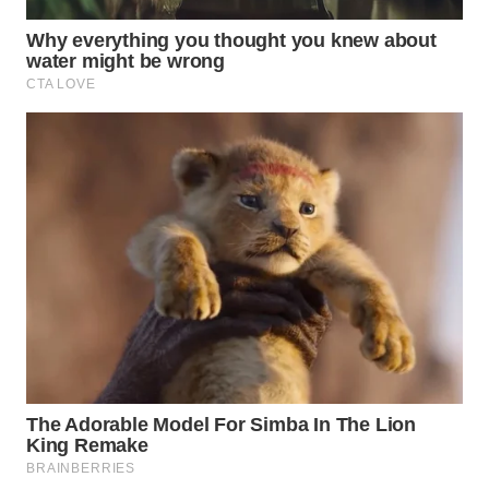
WN
PRIANGAN
TIMUR
WN
SEMARANG
WN
SOLO
WN
BOROBUDUR
WN
MADURA
WN
SURABAYA