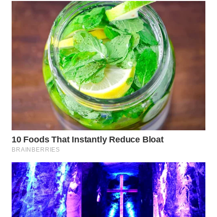
WN
NATUNA
WN
BINTAN
WN
MANDALIKA
WN
LIKUPANG
WN
LABUANBAJO
WN
BORNEO