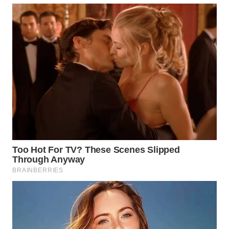
WN
MALUKU
WN
MALUT
WN
DAIRI
WN
DANAU
TOBA
WN
NIAS
WN
LANGKAT