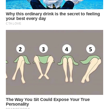
WAHANA
LISTRIK
WAHANA
TRAVEL
WAHANA
TV
WAHANANEWS
ID
WAHANANEWS
CO ID
WAHANANEWS
NET