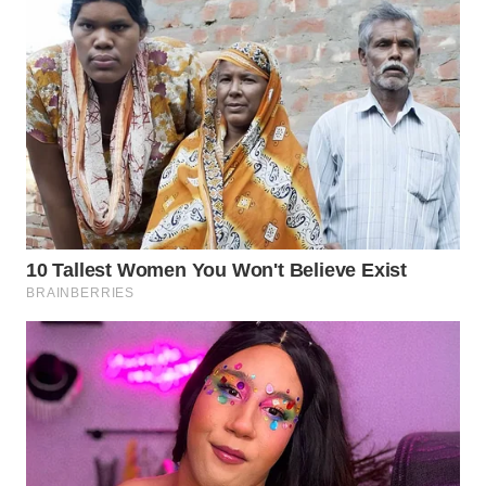
WN
SUMEDANG
WN
CIANJUR
WN
KEPULAUAN
SERIBU
WN
TANGERANG
WN
BINJAI
WN
CIREBON