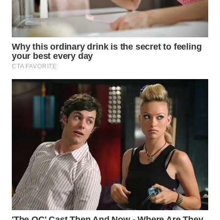
WN
TAPANULI
TENGAH
WN DELI
SERDANG
WN
TEBING
TINGGI
WN
PAKPAK
WN
KARAWANG
WN
BEKASI