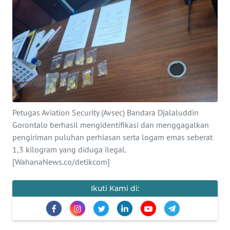
Informasi
INDEKS
BERITA
KONTAK
KAMI
INFO
Petugas Aviation Security (Avsec) Bandara Djalaluddin
IKLAN
Gorontalo berhasil mengidentifikasi dan menggagalkan
pengiriman puluhan perhiasan serta logam emas seberat
TENTANG
1,3 kilogram yang diduga ilegal.
KAMI
[WahanaNews.co/detikcom]
PEDOMAN
Ikuti Kami di:
MEDIA
SIBER