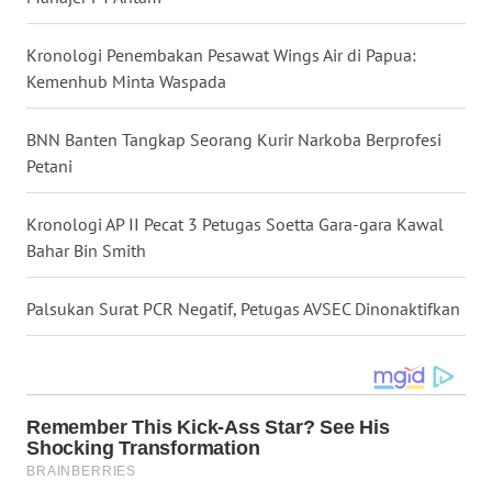
WN
Kronologi Penembakan Pesawat Wings Air di Papua:
KALTARA
Kemenhub Minta Waspada
WN
BNN Banten Tangkap Seorang Kurir Narkoba Berprofesi
KALSEL
Petani
WN
Kronologi AP II Pecat 3 Petugas Soetta Gara-gara Kawal
KALTIM
Bahar Bin Smith
WN
Palsukan Surat PCR Negatif, Petugas AVSEC Dinonaktifkan
SULSEL
WN
GORONTALO
WN
SULUT