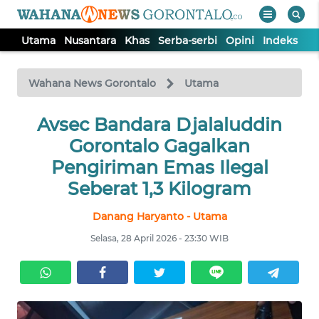
Utama
Nusantara
Khas
Serba-serbi
Opini
Indeks
WAHANA
Tutup
TV
Wahana News Gorontalo
Utama
UTAMA
Avsec Bandara Djalaluddin
Gorontalo Gagalkan
NUSANTARA
Pengiriman Emas Ilegal
Seberat 1,3 Kilogram
KHAS
Danang Haryanto - Utama
Selasa, 28 April 2026 - 23:30 WIB
SERBA-
SERBI
OPINI