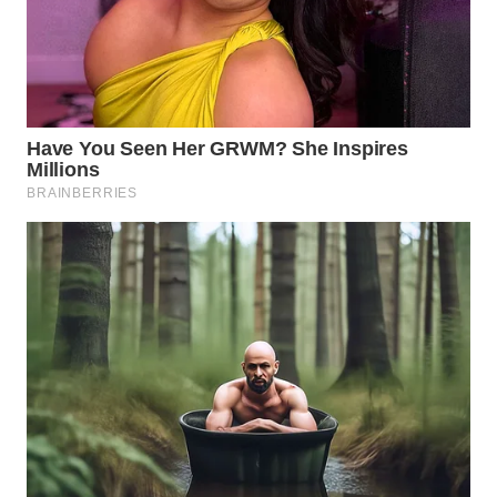
WN
INDRAMAYU
WN
KUNINGAN
WN
MAJALENGKA
WN
SUBANG
WN
SUKABUMI
WN
PURWAKARTA