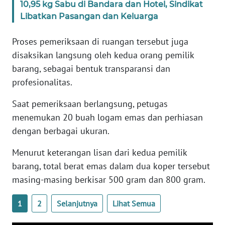
10,95 kg Sabu di Bandara dan Hotel, Sindikat
Libatkan Pasangan dan Keluarga
WN
SERAMBI
Proses pemeriksaan di ruangan tersebut juga
disaksikan langsung oleh kedua orang pemilik
WN
barang, sebagai bentuk transparansi dan
JAMBI
profesionalitas.
WN
Saat pemeriksaan berlangsung, petugas
SULTRA
menemukan 20 buah logam emas dan perhiasan
dengan berbagai ukuran.
WN
NTB
Menurut keterangan lisan dari kedua pemilik
barang, total berat emas dalam dua koper tersebut
WN
masing-masing berkisar 500 gram dan 800 gram.
SULTENG
1
2
Selanjutnya
Lihat Semua
WN
SULBAR