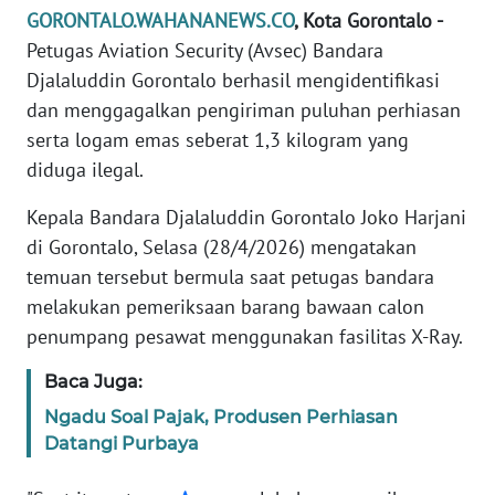
REDAKSI
GORONTALO.WAHANANEWS.CO
, Kota Gorontalo -
Petugas Aviation Security (Avsec) Bandara
KARIR
Djalaluddin Gorontalo berhasil mengidentifikasi
dan menggagalkan pengiriman puluhan perhiasan
DISCLAIMER
serta logam emas seberat 1,3 kilogram yang
diduga ilegal.
Wahana
News
Kepala Bandara Djalaluddin Gorontalo Joko Harjani
Regional
di Gorontalo, Selasa (28/4/2026) mengatakan
temuan tersebut bermula saat petugas bandara
WN
melakukan pemeriksaan barang bawaan calon
SUMUT
penumpang pesawat menggunakan fasilitas X-Ray.
WN
Baca Juga:
JAKARTA
Ngadu Soal Pajak, Produsen Perhiasan
Datangi Purbaya
WN
JABAR