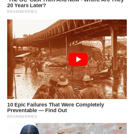
WN
BOGOR
WN
DEPOK
WN
TAPANULI
UTARA
WN
SAMOSIR
WN
PADANG
LAWAS