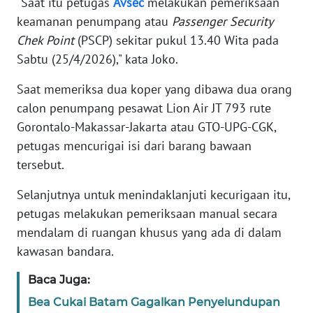
"Saat itu petugas
Avsec
melakukan pemeriksaan
keamanan penumpang atau
Passenger Security
WN
BANTEN
Chek Point
(PSCP) sekitar pukul 13.40 Wita pada
Sabtu (25/4/2026)," kata Joko.
WN
Saat memeriksa dua koper yang dibawa dua orang
NTT
calon penumpang pesawat Lion Air JT 793 rute
Gorontalo-Makassar-Jakarta atau GTO-UPG-CGK,
WN
KEPRI
petugas mencurigai isi dari barang bawaan
tersebut.
WN
PAPUA
Selanjutnya untuk menindaklanjuti kecurigaan itu,
petugas melakukan pemeriksaan manual secara
WN
mendalam di ruangan khusus yang ada di dalam
PAPUA
kawasan bandara.
BARAT
Baca Juga:
WN
Bea Cukai Batam Gagalkan Penyelundupan
RIAU