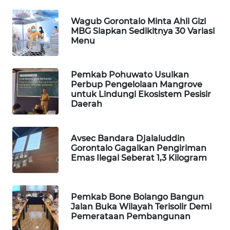
Wagub Gorontalo Minta Ahli Gizi
MAWAKA
MBG Siapkan Sedikitnya 30 Variasi
ID
Menu
MARTABAT
NET
Pemkab Pohuwato Usulkan
Perbup Pengelolaan Mangrove
untuk Lindungi Ekosistem Pesisir
PLN
Daerah
WATCH
Avsec Bandara Djalaluddin
MKLI
Gorontalo Gagalkan Pengiriman
Emas Ilegal Seberat 1,3 Kilogram
LPKKI
LKKI
Pemkab Bone Bolango Bangun
Jalan Buka Wilayah Terisolir Demi
Pemerataan Pembangunan
KOPEKLIN