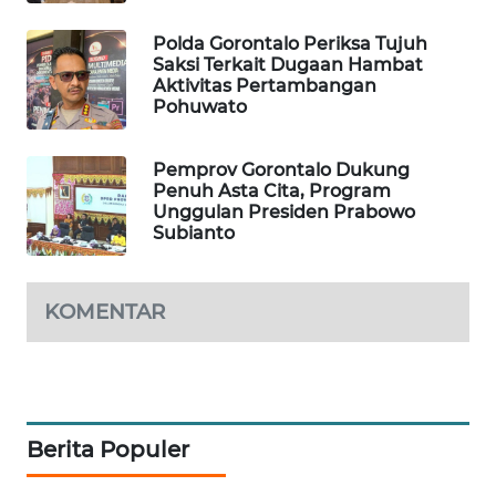
PORTAL
Polda Gorontalo Periksa Tujuh
KONSUMEN
Saksi Terkait Dugaan Hambat
Aktivitas Pertambangan
Pohuwato
FORWAMKI
Pemprov Gorontalo Dukung
ALPERKLINAS
Penuh Asta Cita, Program
Unggulan Presiden Prabowo
Subianto
FORJASIDA
TAMBANG
KOMENTAR
NEWS
SITUNGIR
NEWS
Berita Populer
SIDIKALANG
NEWS