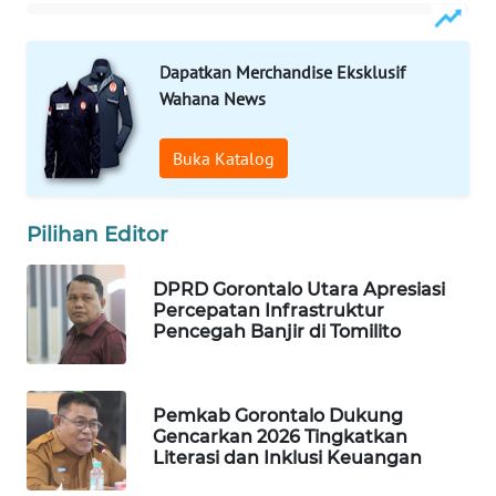
WAHANA
DESA
Dapatkan Merchandise Eksklusif
WISATA
Wahana News
LAPAK
Buka Katalog
WAHANA
Wahana
Pilihan Editor
Network
DPRD Gorontalo Utara Apresiasi
KONSUMEN
Percepatan Infrastruktur
LISTRIK
Pencegah Banjir di Tomilito
MASYARAKAT
KELISTRIKAN
Pemkab Gorontalo Dukung
Gencarkan 2026 Tingkatkan
Literasi dan Inklusi Keuangan
WALINKI
ID