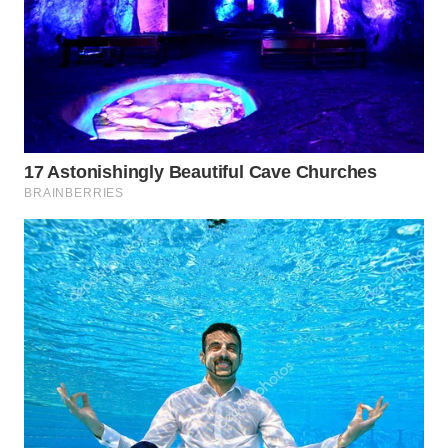
Wahana
Media
Group
WAHANA
NEWS
WAHANA
TANI
WAHANA
ADVOKAT
WAHANA
INFRASTRUKTUR
WAHANA
KONSUMEN