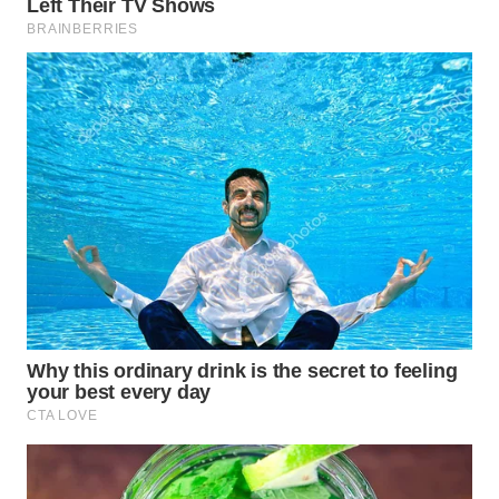
Wahana
Media
Group
WAHANA
NEWS
WAHANA
TANI
WAHANA
ADVOKAT
WAHANA
INFRASTRUKTUR
WAHANA
KONSUMEN