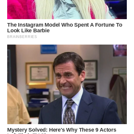
WN
NATUNA
WN
BINTAN
WN
MANDALIKA
WN
LIKUPANG
WN
LABUANBAJO
WN
BORNEO