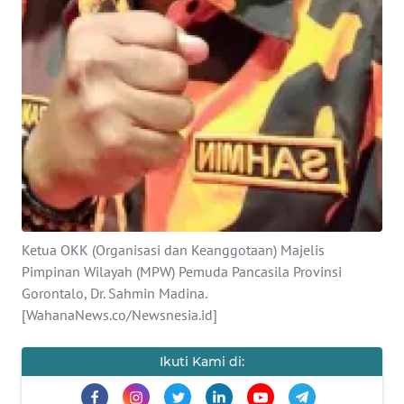
REDAKSI
KARIR
DISCLAIMER
Wahana
News
Regional
WN
Ketua OKK (Organisasi dan Keanggotaan) Majelis
SUMUT
Pimpinan Wilayah (MPW) Pemuda Pancasila Provinsi
Gorontalo, Dr. Sahmin Madina.
WN
[WahanaNews.co/Newsnesia.id]
JAKARTA
Ikuti Kami di:
WN
JABAR