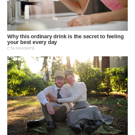
WN
BOGOR
WN
DEPOK
WN
TAPANULI
UTARA
WN
SAMOSIR
WN
PADANG
LAWAS