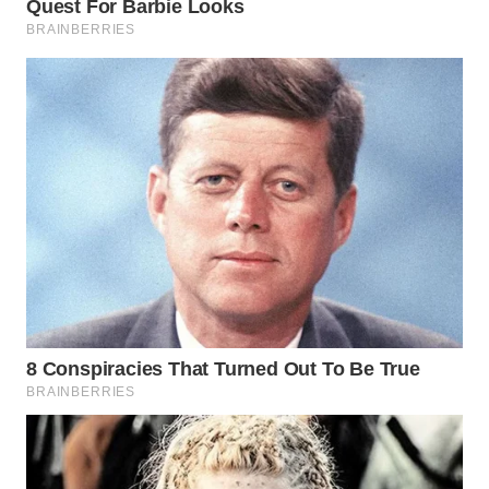
WN
TAPANULI
SELATAN
WN
TANJUNG
LESUNG
WN
KARO
WN
SIMALUNGUN
WN
LABUHANBATU