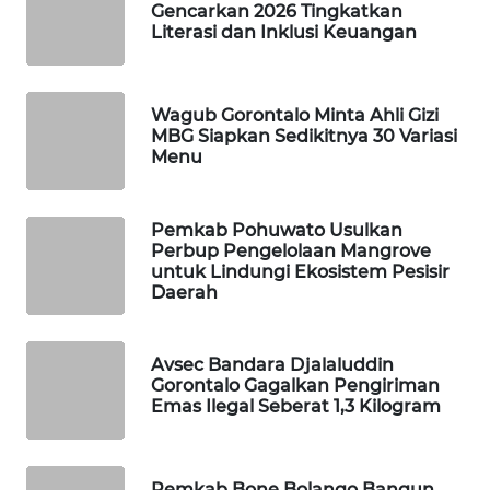
Gencarkan 2026 Tingkatkan
Literasi dan Inklusi Keuangan
PORTAL
KONSUMEN
Wagub Gorontalo Minta Ahli Gizi
FORWAMKI
MBG Siapkan Sedikitnya 30 Variasi
Menu
ALPERKLINAS
Pemkab Pohuwato Usulkan
FORJASIDA
Perbup Pengelolaan Mangrove
untuk Lindungi Ekosistem Pesisir
Daerah
TAMBANG
NEWS
Avsec Bandara Djalaluddin
SITUNGIR
Gorontalo Gagalkan Pengiriman
NEWS
Emas Ilegal Seberat 1,3 Kilogram
SIDIKALANG
NEWS
Pemkab Bone Bolango Bangun