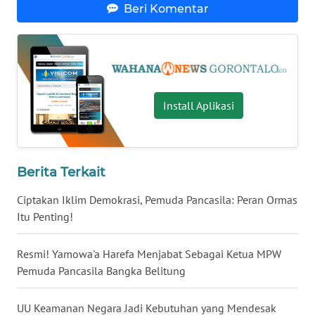
Beri Komentar
WN
KALTARA
WN
KALSEL
Install Aplikasi
WN
KALTIM
Berita Terkait
WN
SULSEL
Ciptakan Iklim Demokrasi, Pemuda Pancasila: Peran Ormas
Itu Penting!
WN
GORONTALO
Resmi! Yamowa'a Harefa Menjabat Sebagai Ketua MPW
Pemuda Pancasila Bangka Belitung
WN
SULUT
UU Keamanan Negara Jadi Kebutuhan yang Mendesak