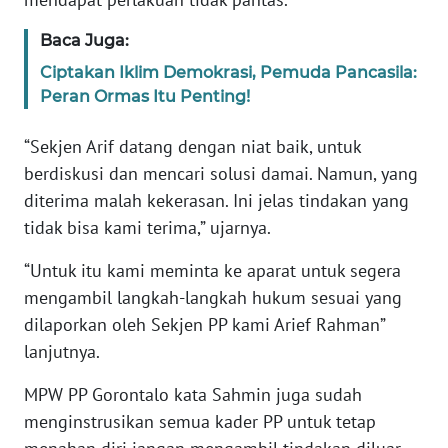
Baca Juga:
WN
BABEL
Ciptakan Iklim Demokrasi, Pemuda Pancasila:
Peran Ormas Itu Penting!
WN
SUMBAR
“Sekjen Arif datang dengan niat baik, untuk
berdiskusi dan mencari solusi damai. Namun, yang
WN
diterima malah kekerasan. Ini jelas tindakan yang
SUMSEL
tidak bisa kami terima,” ujarnya.
WN
“Untuk itu kami meminta ke aparat untuk segera
BENGKULU
mengambil langkah-langkah hukum sesuai yang
dilaporkan oleh Sekjen PP kami Arief Rahman”
WN
lanjutnya.
LAMPUNG
MPW PP Gorontalo kata Sahmin juga sudah
WN
menginstrusikan semua kader PP untuk tetap
JATENG