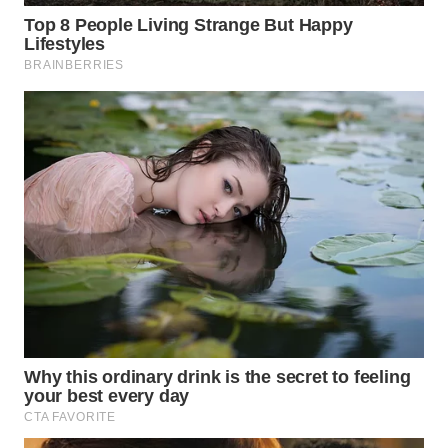
WN
SUMEDANG
WN
CIANJUR
WN
KEPULAUAN
SERIBU
WN
TANGERANG
WN
BINJAI
WN
CIREBON