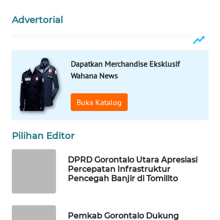
Advertorial
MAWAKA
ID
MARTABAT
Dapatkan Merchandise Eksklusif
NET
Wahana News
PLN
Buka Katalog
WATCH
MKLI
Pilihan Editor
LPKKI
DPRD Gorontalo Utara Apresiasi
Percepatan Infrastruktur
Pencegah Banjir di Tomilito
LKKI
KOPEKLIN
Pemkab Gorontalo Dukung