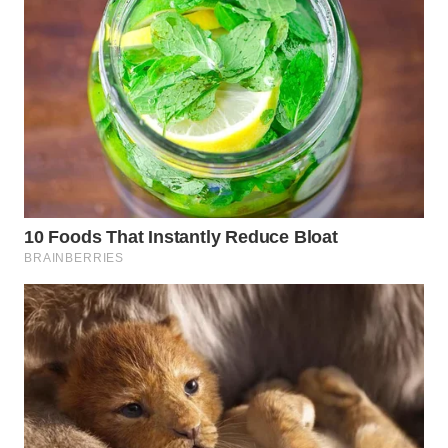
WAHANA
LISTRIK
WAHANA
TRAVEL
WAHANA
TV
WAHANANEWS
ID
WAHANANEWS
CO ID
WAHANANEWS
NET