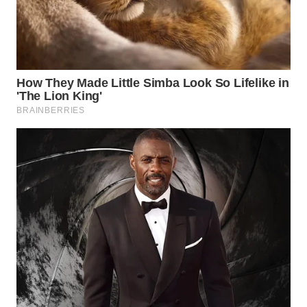
WAHANA
SPORT
WAHANA
UMKM
WAHANA
SELEB
WAHANA
PERSONA
WAHANA
OTOMOTIF
WAHANA
HEALTH