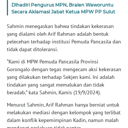
Dihadiri Pengurus MPN, Braien Waworuntu
Secara Aklamasi Jabat Ketua MPW PP Sulut
WN
SERAMBI
Sahmin menegaskan bahwa tindakan kekerasan
yang dialami oleh Arif Rahman adalah bentuk
WN
pelecehan terhadap institusi Pemuda Pancasila dan
JAMBI
tidak dapat ditoleransi.
WN
“Kami di MPW Pemuda Pancasila Provinsi
SULTRA
Gorongalo dengan tegas mengecam aksi kekerasan
yang dilakukan terhadap Sekjen kami. Ini adalah
WN
NTB
tindakan yang sangat memalukan dan tidak
beradab,” kata Sahmin, Kamis (19/9/2024).
WN
Menurut Sahmin, Arif Rahman hanya berniat untuk
SULTENG
melakukan mediasi dengan kelompok yang terlibat
dalam konflik kepemimpinan Kadin, namun malah
WN
SULBAR
mendapat perlakuan tidak pantas.