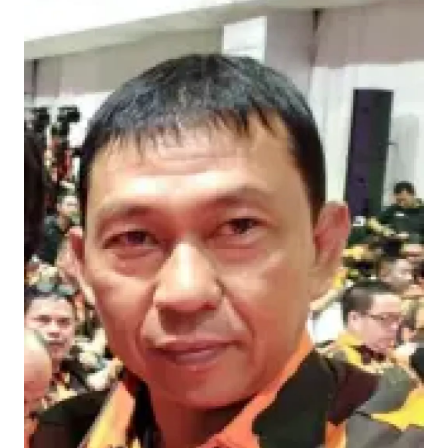
Informasi
INDEKS
BERITA
KONTAK
KAMI
INFO
IKLAN
TENTANG
KAMI
PEDOMAN
MEDIA
SIBER