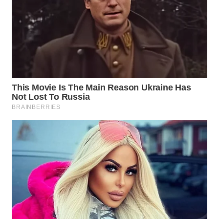
WN
PRIANGAN
TIMUR
WN
SEMARANG
WN
SOLO
WN
BOROBUDUR
WN
MADURA
WN
SURABAYA