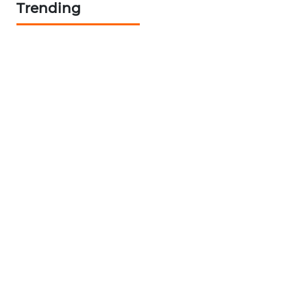
Trending
CILEUNGSI
NEWS
BERKAT
NEWS
BERAMPU
NEWS
ANUGERAH
NEWS
AKHLAK
ID
PERAPKI
NEWS