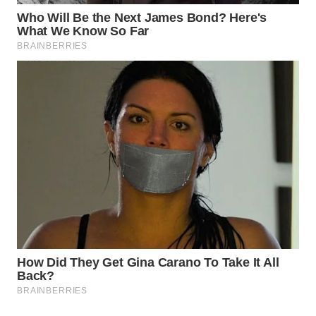
WAHANA
DESA
WISATA
LAPAK
WAHANA
Wahana
Network
KONSUMEN
LISTRIK
MASYARAKAT
KELISTRIKAN
WALINKI
ID