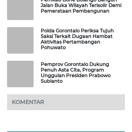
Jalan Buka Wilayah Terisolir Demi
Pemerataan Pembangunan
SIBARAGAS
NEWS
Polda Gorontalo Periksa Tujuh
METRO
Saksi Terkait Dugaan Hambat
SIANTAR
Aktivitas Pertambangan
NEWS
Pohuwato
METRO
Pemprov Gorontalo Dukung
MEDAN
Penuh Asta Cita, Program
NEWS
Unggulan Presiden Prabowo
Subianto
METRO
JAKARTA
KOMENTAR
NEWS
KRT
NEWS