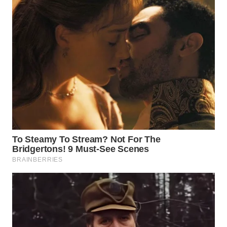
WN
INDRAMAYU
WN
KUNINGAN
WN
MAJALENGKA
WN
SUBANG
WN
SUKABUMI
WN
PURWAKARTA