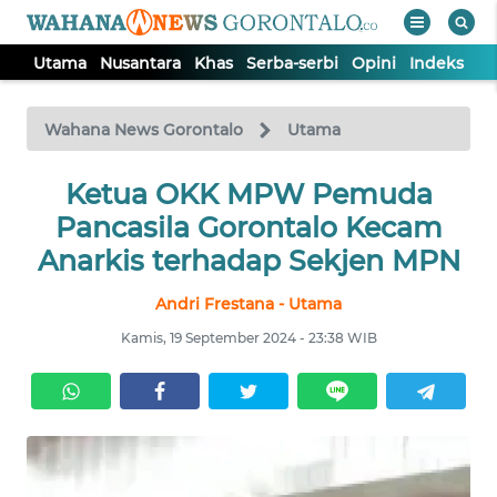
Utama
Nusantara
Khas
Serba-serbi
Opini
Indeks
WAHANA
Tutup
TV
Wahana News Gorontalo
Utama
UTAMA
Ketua OKK MPW Pemuda
Pancasila Gorontalo Kecam
NUSANTARA
Anarkis terhadap Sekjen MPN
Andri Frestana - Utama
KHAS
Kamis, 19 September 2024 - 23:38 WIB
SERBA-
SERBI
OPINI