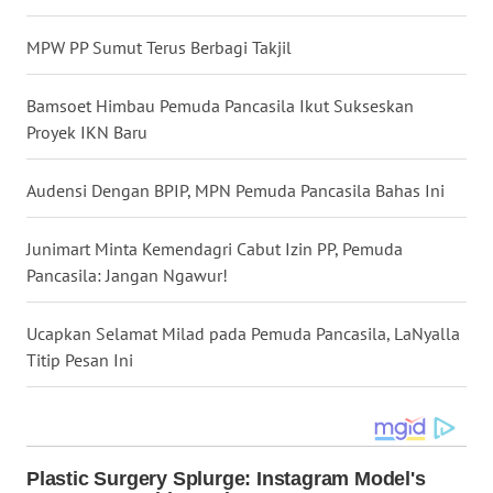
WN
MPW PP Sumut Terus Berbagi Takjil
MALUKU
Bamsoet Himbau Pemuda Pancasila Ikut Sukseskan
WN
Proyek IKN Baru
MALUT
Audensi Dengan BPIP, MPN Pemuda Pancasila Bahas Ini
WN
DAIRI
Junimart Minta Kemendagri Cabut Izin PP, Pemuda
Pancasila: Jangan Ngawur!
WN
DANAU
TOBA
Ucapkan Selamat Milad pada Pemuda Pancasila, LaNyalla
Titip Pesan Ini
WN
NIAS
WN
LANGKAT