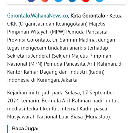
WN
Gorontalo.WahanaNews.co
, Kota Gorontalo -
Ketua
BANTEN
OKK (Organisasi dan Keanggotaan) Majelis
Pimpinan Wilayah (MPW) Pemuda Pancasila
WN
NTT
Provinsi Gorontalo, Dr. Sahmin Madina, dengan
tegas mengecam tindakan anarkis terhadap
WN
Sekretaris Jenderal (Sekjen) Majelis Pimpinan
KEPRI
Nasional (MPN) Pemuda Pancasila, Arif Rahman, di
Kantor Kamar Dagang dan Industri (Kadin)
WN
Indonesia di Kuningan, Jakarta.
PAPUA
Kejadian ini terjadi pada Selasa, 17 September
WN
2024 kemarin. Bermula Arif Rahman hadir untuk
PAPUA
mediasi terkait konflik internal Kadin pasca-
BARAT
Musyawarah Nasional Luar Biasa (Munaslub).
WN
Baca Juga:
RIAU