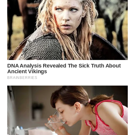
WN
TAPANULI
TENGAH
WN DELI
SERDANG
WN
TEBING
TINGGI
WN
PAKPAK
WN
KARAWANG
WN
BEKASI