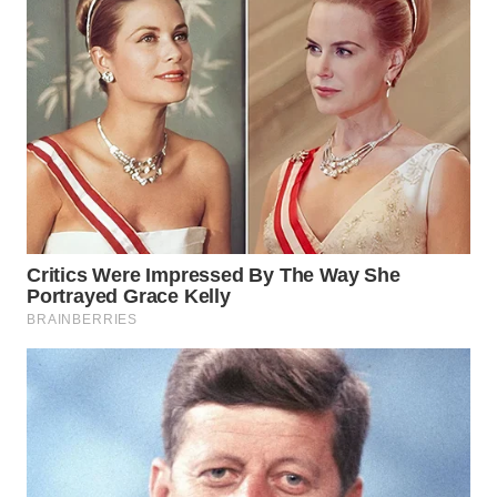
WN
NATUNA
WN
BINTAN
WN
MANDALIKA
WN
LIKUPANG
WN
LABUANBAJO
WN
BORNEO