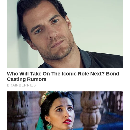
WN
TAPANULI
SELATAN
WN
TANJUNG
LESUNG
WN
KARO
WN
SIMALUNGUN
WN
LABUHANBATU