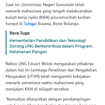
Saat ini, Universitas Negeri Gorontalo telah
menarik mahasiswa yang tengah melaksanakan
WN
SERAMBI
kuliah kerja nyata (KKN) pascamusibah korban
hanyut di S
ung
ai Bulawa, Bone Bolango.
WN
Baca Juga:
JAMBI
Kementerian Pendidikan dan Teknologi
WN
Dorong UNG Berkontribusi dalam Program
SULTRA
Ketahanan Pangan
Rektor UNG Eduart Wolok mengatakan pihaknya
WN
NTB
dalam hal ini Lembaga Penelitian dan Pengabdian
Masyarakat (LP2M) telah mengambil kebijakan
WN
menarik sementara waktu mahasiswa yang
SULTENG
menjalani KKN di wilayah tersebut.
WN
"Kemudian dilanjutkan dengan pendampingan
SULBAR