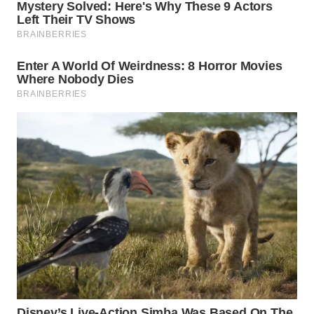
WN
INDRAMAYU
WN
KUNINGAN
WN
MAJALENGKA
WN
SUBANG
WN
SUKABUMI
WN
PURWAKARTA