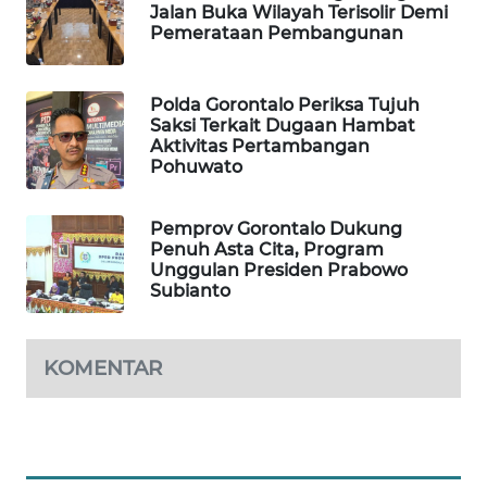
Jalan Buka Wilayah Terisolir Demi
Pemerataan Pembangunan
MAWAKA
ID
Polda Gorontalo Periksa Tujuh
Saksi Terkait Dugaan Hambat
MARTABAT
Aktivitas Pertambangan
NET
Pohuwato
PLN
Pemprov Gorontalo Dukung
WATCH
Penuh Asta Cita, Program
Unggulan Presiden Prabowo
Subianto
MKLI
LPKKI
KOMENTAR
LKKI
KOPEKLIN