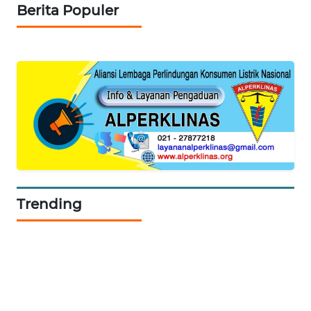
Berita Populer
PORTAL
KONSUMEN
FORWAMKI
ALPERKLINAS
FORJASIDA
TAMBANG
NEWS
Trending
SITUNGIR
NEWS
SIDIKALANG
NEWS