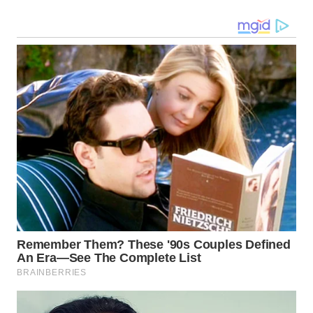
WN
MALUKU
WN
MALUT
WN
DAIRI
WN
DANAU
TOBA
WN
NIAS
WN
LANGKAT