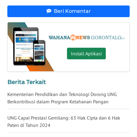
Beri Komentar
WN
NUSANTARA
WN
JOGJA
Install Aplikasi
WN
JATIM
WN
Berita Terkait
BALI
Kementerian Pendidikan dan Teknologi Dorong UNG
Berkontribusi dalam Program Ketahanan Pangan
WN
KALBAR
UNG Capai Prestasi Gemilang: 63 Hak Cipta dan 6 Hak
Paten di Tahun 2024
WN
KALTENG