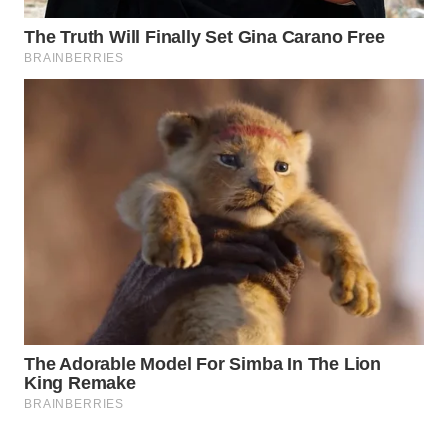
WAHANA
LISTRIK
WAHANA
TRAVEL
WAHANA
TV
WAHANANEWS
ID
WAHANANEWS
CO ID
WAHANANEWS
NET