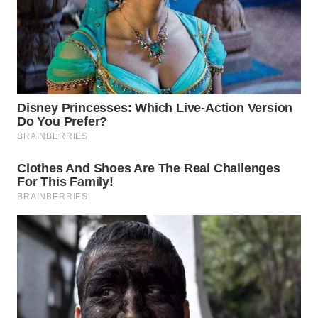
WN
TAPANULI
TENGAH
WN DELI
SERDANG
WN
TEBING
TINGGI
WN
PAKPAK
WN
KARAWANG
WN
BEKASI