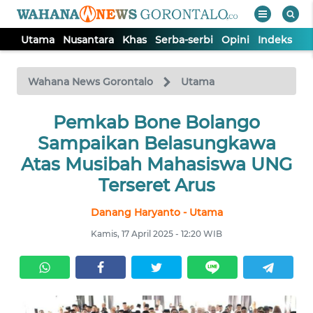
Utama
Nusantara
Khas
Serba-serbi
Opini
Indeks
WAHANA
Tutup
TV
Wahana News Gorontalo
Utama
UTAMA
Pemkab Bone Bolango
Sampaikan Belasungkawa
NUSANTARA
Atas Musibah Mahasiswa UNG
Terseret Arus
KHAS
Danang Haryanto - Utama
Kamis, 17 April 2025 - 12:20 WIB
SERBA-
SERBI
OPINI