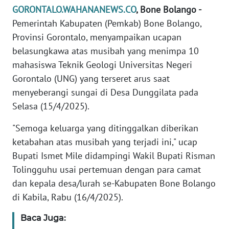
REDAKSI
GORONTALO.WAHANANEWS.CO
, Bone Bolango -
Pemerintah Kabupaten (Pemkab) Bone Bolango,
KARIR
Provinsi Gorontalo, menyampaikan ucapan
belasungkawa atas musibah yang menimpa 10
DISCLAIMER
mahasiswa Teknik Geologi Universitas Negeri
Gorontalo (UNG) yang terseret arus saat
Wahana
menyeberangi sungai di Desa Dunggilata pada
News
Regional
Selasa (15/4/2025).
"Semoga keluarga yang ditinggalkan diberikan
WN
ketabahan atas musibah yang terjadi ini," ucap
SUMUT
Bupati Ismet Mile didampingi Wakil Bupati Risman
Tolingguhu usai pertemuan dengan para camat
WN
JAKARTA
dan kepala desa/lurah se-Kabupaten Bone Bolango
di Kabila, Rabu (16/4/2025).
WN
Baca Juga:
JABAR