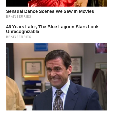
WN
SUMEDANG
WN
CIANJUR
WN
KEPULAUAN
SERIBU
WN
TANGERANG
WN
BINJAI
WN
CIREBON