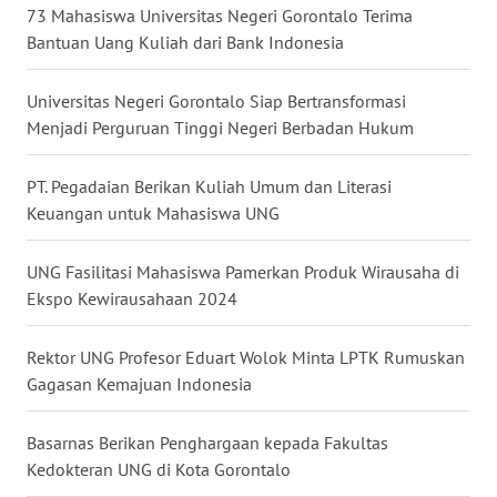
73 Mahasiswa Universitas Negeri Gorontalo Terima
WN
Bantuan Uang Kuliah dari Bank Indonesia
KALTARA
Universitas Negeri Gorontalo Siap Bertransformasi
WN
Menjadi Perguruan Tinggi Negeri Berbadan Hukum
KALSEL
PT. Pegadaian Berikan Kuliah Umum dan Literasi
WN
Keuangan untuk Mahasiswa UNG
KALTIM
UNG Fasilitasi Mahasiswa Pamerkan Produk Wirausaha di
WN
Ekspo Kewirausahaan 2024
SULSEL
Rektor UNG Profesor Eduart Wolok Minta LPTK Rumuskan
WN
Gagasan Kemajuan Indonesia
GORONTALO
Basarnas Berikan Penghargaan kepada Fakultas
WN
Kedokteran UNG di Kota Gorontalo
SULUT