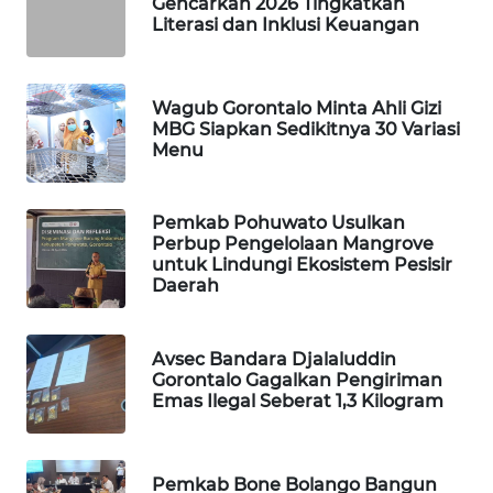
Gencarkan 2026 Tingkatkan
Literasi dan Inklusi Keuangan
WAHANA
DESA
WISATA
Wagub Gorontalo Minta Ahli Gizi
MBG Siapkan Sedikitnya 30 Variasi
LAPAK
Menu
WAHANA
Pemkab Pohuwato Usulkan
Wahana
Perbup Pengelolaan Mangrove
Network
untuk Lindungi Ekosistem Pesisir
Daerah
KONSUMEN
LISTRIK
Avsec Bandara Djalaluddin
Gorontalo Gagalkan Pengiriman
MASYARAKAT
Emas Ilegal Seberat 1,3 Kilogram
KELISTRIKAN
WALINKI
Pemkab Bone Bolango Bangun
ID