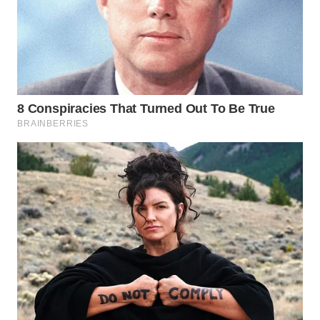
Wahana
Media
Group
WAHANA
NEWS
WAHANA
TANI
WAHANA
ADVOKAT
WAHANA
INFRASTRUKTUR
WAHANA
KONSUMEN