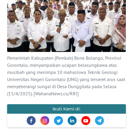
Informasi
INDEKS
BERITA
KONTAK
KAMI
Pemerintah Kabupaten (Pemkab) Bone Bolango, Provinsi
INFO
Gorontalo, menyampaikan ucapan belasungkawa atas
IKLAN
musibah yang menimpa 10 mahasiswa Teknik Geologi
Universitas Negeri Gorontalo (UNG) yang terseret arus saat
TENTANG
menyeberangi sungai di Desa Dunggilata pada Selasa
KAMI
(15/4/2025). [WahanaNews.co/RRI]
PEDOMAN
Ikuti Kami di:
MEDIA
SIBER