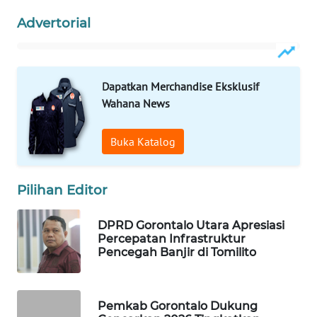
Advertorial
WAHANA
SPORT
WAHANA
Dapatkan Merchandise Eksklusif
UMKM
Wahana News
WAHANA
Buka Katalog
SELEB
WAHANA
Pilihan Editor
PERSONA
DPRD Gorontalo Utara Apresiasi
Percepatan Infrastruktur
WAHANA
Pencegah Banjir di Tomilito
OTOMOTIF
WAHANA
Pemkab Gorontalo Dukung
HEALTH