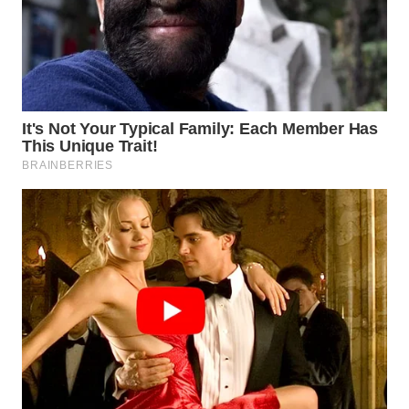
WN
BOGOR
WN
DEPOK
WN
TAPANULI
UTARA
WN
SAMOSIR
WN
PADANG
LAWAS