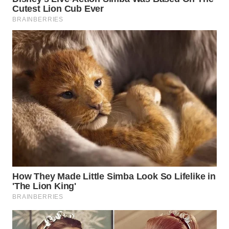
WN
PRIANGAN
TIMUR
WN
SEMARANG
WN
SOLO
WN
BOROBUDUR
WN
MADURA
WN
SURABAYA