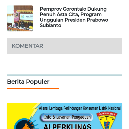
Pemprov Gorontalo Dukung
PORTAL
Penuh Asta Cita, Program
KONSUMEN
Unggulan Presiden Prabowo
Subianto
FORWAMKI
KOMENTAR
ALPERKLINAS
FORJASIDA
TAMBANG
Berita Populer
NEWS
SITUNGIR
NEWS
SIDIKALANG
NEWS