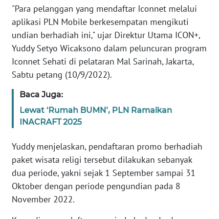
REDAKSI
"Para pelanggan yang mendaftar Iconnet melalui
aplikasi PLN Mobile berkesempatan mengikuti
KARIR
undian berhadiah ini," ujar Direktur Utama ICON+,
Yuddy Setyo Wicaksono dalam peluncuran program
DISCLAIMER
Iconnet Sehati di pelataran Mal Sarinah, Jakarta,
Sabtu petang (10/9/2022).
Wahana
News
Baca Juga:
Regional
Lewat ‘Rumah BUMN’, PLN Ramaikan
INACRAFT 2025
WN
SUMUT
Yuddy menjelaskan, pendaftaran promo berhadiah
paket wisata religi tersebut dilakukan sebanyak
WN
dua periode, yakni sejak 1 September sampai 31
JAKARTA
Oktober dengan periode pengundian pada 8
November 2022.
WN
JABAR