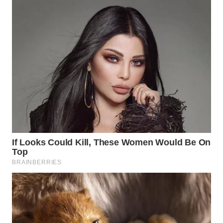
WAHANA
LISTRIK
WAHANA
TRAVEL
WAHANA
TV
WAHANANEWS
ID
WAHANANEWS
CO ID
WAHANANEWS
NET