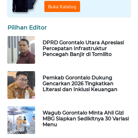
Buka Katalog
WAHANA
DESA
WISATA
Pilihan Editor
LAPAK
DPRD Gorontalo Utara Apresiasi
WAHANA
Percepatan Infrastruktur
Pencegah Banjir di Tomilito
Wahana
Network
Pemkab Gorontalo Dukung
Gencarkan 2026 Tingkatkan
KONSUMEN
Literasi dan Inklusi Keuangan
LISTRIK
MASYARAKAT
Wagub Gorontalo Minta Ahli Gizi
KELISTRIKAN
MBG Siapkan Sedikitnya 30 Variasi
Menu
WALINKI
ID