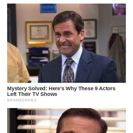
WN
TAPANULI
SELATAN
WN
TANJUNG
LESUNG
WN
KARO
WN
SIMALUNGUN
WN
LABUHANBATU