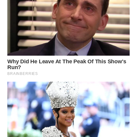
WN
TAPANULI
TENGAH
WN DELI
SERDANG
WN
TEBING
TINGGI
WN
PAKPAK
WN
KARAWANG
WN
BEKASI