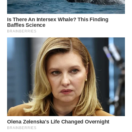
WN
NATUNA
WN
BINTAN
WN
MANDALIKA
WN
LIKUPANG
WN
LABUANBAJO
WN
BORNEO