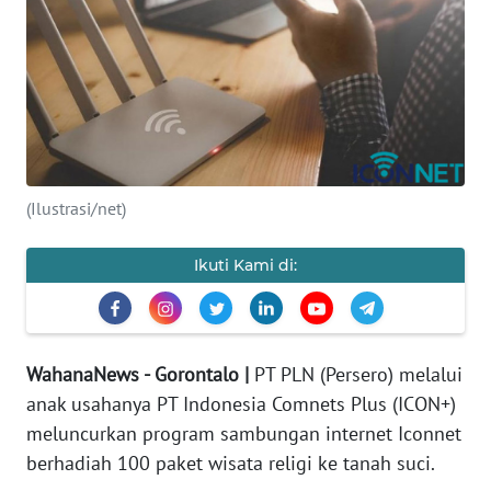
Informasi
INDEKS
BERITA
KONTAK
KAMI
(Ilustrasi/net)
INFO
IKLAN
Ikuti Kami di:
TENTANG
KAMI
WahanaNews - Gorontalo |
PT PLN (Persero) melalui
PEDOMAN
anak usahanya PT Indonesia Comnets Plus (ICON+)
MEDIA
meluncurkan program sambungan internet Iconnet
SIBER
berhadiah 100 paket wisata religi ke tanah suci.