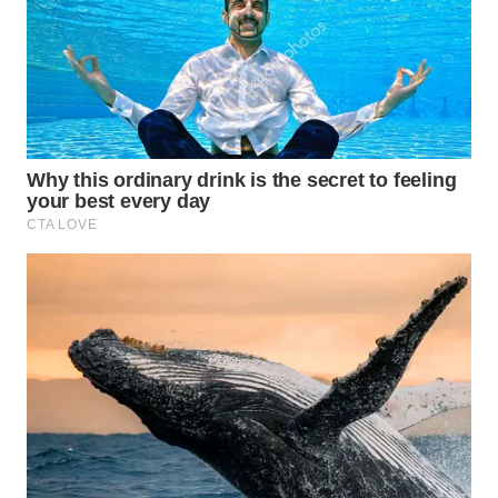
WN
PRIANGAN
TIMUR
WN
SEMARANG
WN
SOLO
WN
BOROBUDUR
WN
MADURA
WN
SURABAYA