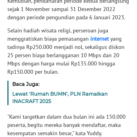
Kemudian, pendaftaran periode kedua berlangsung
sejak 1 November sampai 31 Desember 2022
WN
BANTEN
dengan periode pengundian pada 6 Januari 2023.
Selain hadiah wisata religi, perseroan juga
WN
menggratiskan biaya pemasangan
internet
yang
NTT
tadinya Rp250.000 menjadi nol, sekaligus diskon
25 persen biaya berlangganan 10 Mbps dan 20
WN
KEPRI
Mbps dengan harga mulai Rp135.000 hingga
Rp150.000 per bulan.
WN
Baca Juga:
PAPUA
Lewat ‘Rumah BUMN’, PLN Ramaikan
WN
INACRAFT 2025
PAPUA
BARAT
"Kami targetkan dalam dua bulan ini ada 150.000
peserta, begitu mereka banyak mendaftar, maka
WN
kesempatan semakin besar," kata Yuddy.
RIAU