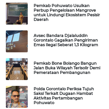
Pemkab Pohuwato Usulkan
Perbup Pengelolaan Mangrove
MAWAKA
untuk Lindungi Ekosistem Pesisir
ID
Daerah
MARTABAT
NET
Avsec Bandara Djalaluddin
Gorontalo Gagalkan Pengiriman
Emas Ilegal Seberat 1,3 Kilogram
PLN
WATCH
Pemkab Bone Bolango Bangun
MKLI
Jalan Buka Wilayah Terisolir Demi
Pemerataan Pembangunan
LPKKI
Polda Gorontalo Periksa Tujuh
LKKI
Saksi Terkait Dugaan Hambat
Aktivitas Pertambangan
Pohuwato
KOPEKLIN