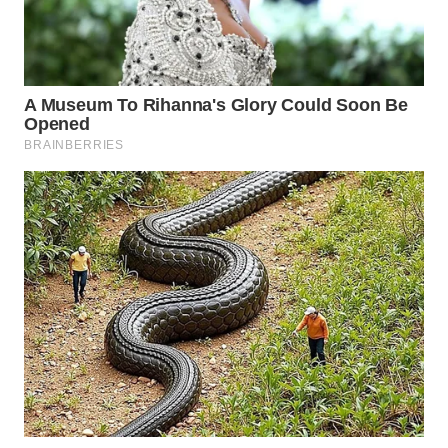
WN
BOGOR
WN
DEPOK
WN
TAPANULI
UTARA
WN
SAMOSIR
WN
PADANG
LAWAS