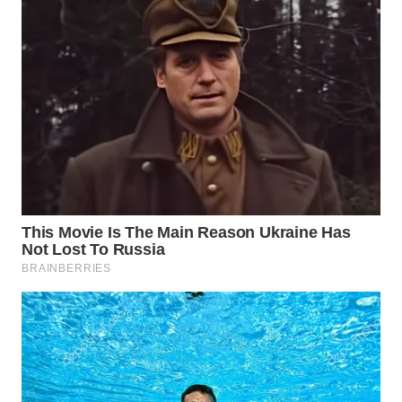
WN
INDRAMAYU
WN
KUNINGAN
WN
MAJALENGKA
WN
SUBANG
WN
SUKABUMI
WN
PURWAKARTA