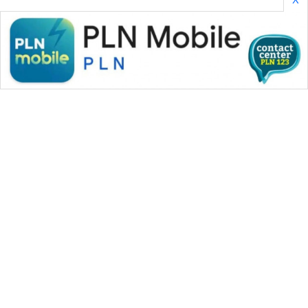
WAHANA MEDIA GROUP
|
|
|
WAHANA NEWS co
WAHANA TANI
WAHANA ADVOKAT
|
|
WAHANA INFRASTRUKTUR
WAHANA KONSUMEN
|
|
|
WAHANA LISTRIK
WAHANA TRAVEL
WAHANA TV