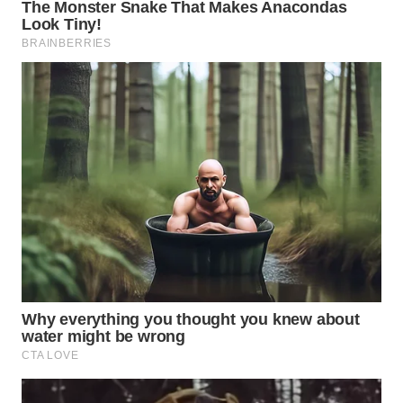
WN
SUMEDANG
WN
CIANJUR
WN
KEPULAUAN
SERIBU
WN
TANGERANG
WN
BINJAI
WN
CIREBON