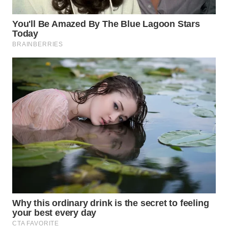
WN
MALUKU
WN
MALUT
WN
DAIRI
WN
DANAU
TOBA
WN
NIAS
WN
LANGKAT