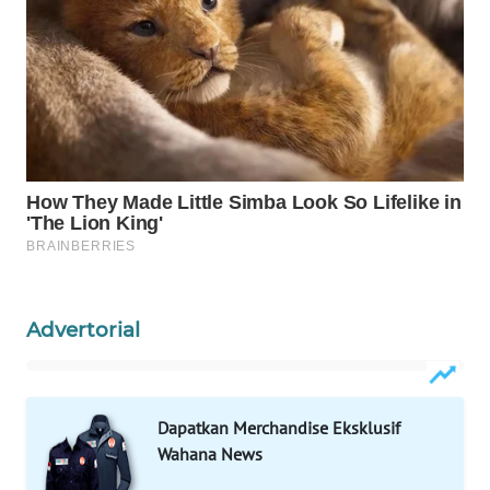
WAHANA
SPORT
WAHANA
UMKM
WAHANA
SELEB
WAHANA
PERSONA
Advertorial
WAHANA
OTOMOTIF
Dapatkan Merchandise Eksklusif
WAHANA
Wahana News
HEALTH