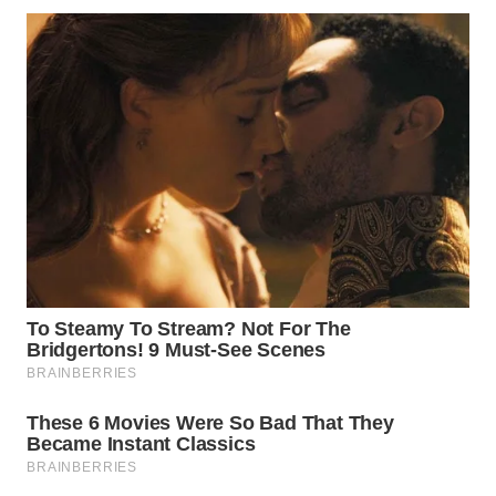
Wahana
Media
Group
WAHANA
NEWS
WAHANA
TANI
WAHANA
ADVOKAT
WAHANA
INFRASTRUKTUR
WAHANA
KONSUMEN