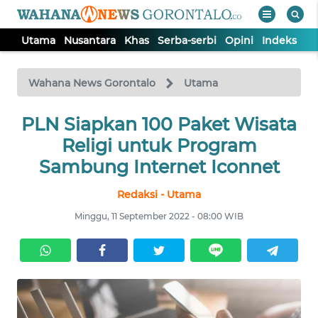
Utama
Nusantara
Khas
Serba-serbi
Opini
Indeks
WAHANA
Tutup
TV
Wahana News Gorontalo
Utama
UTAMA
PLN Siapkan 100 Paket Wisata
Religi untuk Program
NUSANTARA
Sambung Internet Iconnet
Redaksi - Utama
KHAS
Minggu, 11 September 2022 - 08:00 WIB
SERBA-
SERBI
OPINI