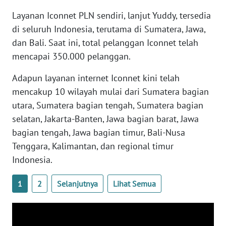
Layanan Iconnet PLN sendiri, lanjut Yuddy, tersedia
WN
di seluruh Indonesia, terutama di Sumatera, Jawa,
SERAMBI
dan Bali. Saat ini, total pelanggan Iconnet telah
mencapai 350.000 pelanggan.
WN
JAMBI
Adapun layanan internet Iconnet kini telah
mencakup 10 wilayah mulai dari Sumatera bagian
WN
utara, Sumatera bagian tengah, Sumatera bagian
SULTRA
selatan, Jakarta-Banten, Jawa bagian barat, Jawa
bagian tengah, Jawa bagian timur, Bali-Nusa
WN
Tenggara, Kalimantan, dan regional timur
NTB
Indonesia.
WN
1
2
Selanjutnya
Lihat Semua
SULTENG
WN
SULBAR