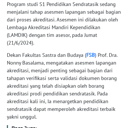
REDAKSI
Program studi S1 Pendidikan Sendratasik sedang
menjalani tahap asesmen lapangan sebagai bagian
KARIR
dari proses akreditasi. Asesmen ini dilakukan oleh
Lembaga Akreditasi Mandiri Kependidikan
DISCLAIMER
(LAMDIK) dengan tim asesor, pada Jumat
(21/6/2024).
Wahana
News
Dekan Fakultas Sastra dan Budaya (
FSB
) Prof. Dra.
Regional
Nonny Basalama, mengatakan asesmen lapangan
akreditasi, menjadi penting sebagai bagian dari
WN
tahapan verifikasi serta validasi dokumen borang
SUMUT
akreditasi yang telah disiapkan oleh borang
akreditasi prodi pendidikan sendratasik. Pada
WN
akreditasi kali ini, Ia menargetkan pendidikan
JAKARTA
sendratasik dapat memperoleh akreditasi terbaik
WN
yakni unggul.
JABAR