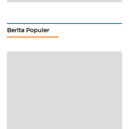
MAWAKA
ID
Berita Populer
MARTABAT
NET
PLN
WATCH
MKLI
LPKKI
LKKI
KOPEKLIN