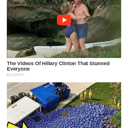
WN
NATUNA
WN
BINTAN
WN
MANDALIKA
WN
LIKUPANG
WN
LABUANBAJO
WN
BORNEO