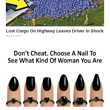
Wahana
Media
Group
WAHANA
NEWS
WAHANA
TANI
WAHANA
ADVOKAT
WAHANA
INFRASTRUKTUR
WAHANA
KONSUMEN