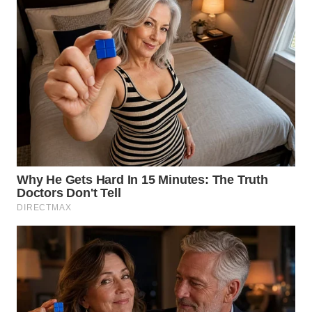
WN
MALUKU
WN
MALUT
WN
DAIRI
WN
DANAU
TOBA
WN
NIAS
WN
LANGKAT