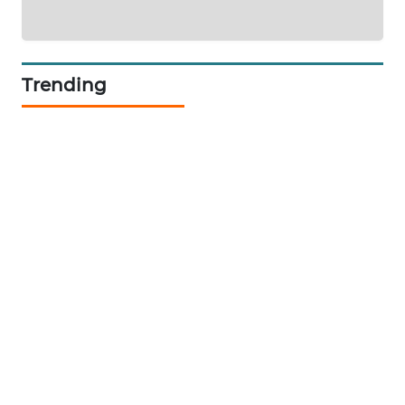
PORTAL
KONSUMEN
Trending
FORWAMKI
ALPERKLINAS
FORJASIDA
TAMBANG
NEWS
SITUNGIR
NEWS
SIDIKALANG
NEWS