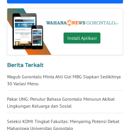
WN
NUSANTARA
WN
Install Aplikasi
JOGJA
WN
JATIM
Berita Terkait
WN
Wagub Gorontalo Minta Ahli Gizi MBG Siapkan Sedikitnya
BALI
30 Variasi Menu
WN
Pakar UNG: Penutur Bahasa Gorontalo Menurun Akibat
KALBAR
Lingkungan Keluarga dan Sosial
WN
Seleksi KDMI Tingkat Fakultas: Menyaring Potensi Debat
KALTENG
Mahasiswa Universitas Gorontalo