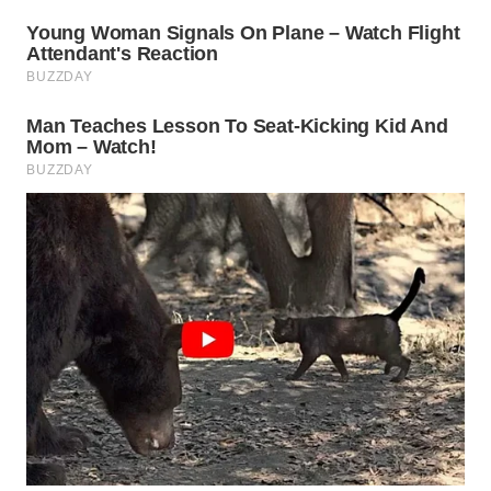
WN
BOGOR
WN
DEPOK
WN
TAPANULI
UTARA
WN
SAMOSIR
WN
PADANG
LAWAS