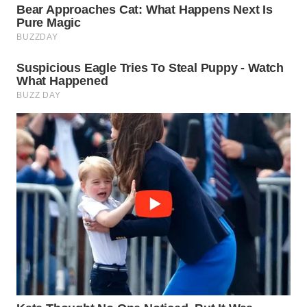
WN
SUMEDANG
WN
CIANJUR
WN
KEPULAUAN
SERIBU
WN
TANGERANG
WN
BINJAI
WN
CIREBON