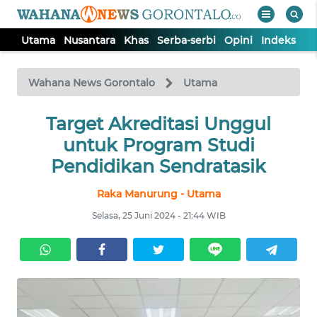
Utama
Nusantara
Khas
Serba-serbi
Opini
Indeks
WAHANA
Tutup
TV
Wahana News Gorontalo
Utama
UTAMA
Target Akreditasi Unggul
untuk Program Studi
NUSANTARA
Pendidikan Sendratasik
Raka Manurung - Utama
KHAS
Selasa, 25 Juni 2024 - 21:44 WIB
SERBA-
SERBI
OPINI