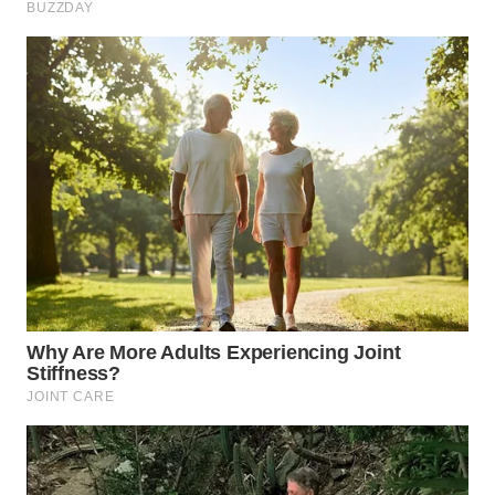
WN
PRIANGAN
TIMUR
WN
SEMARANG
WN
SOLO
WN
BOROBUDUR
WN
MADURA
WN
SURABAYA