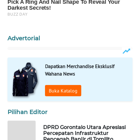
WAHANA
LISTRIK
WAHANA
Advertorial
TRAVEL
WAHANA
Dapatkan Merchandise Eksklusif
TV
Wahana News
WAHANANEWS
ID
Buka Katalog
WAHANANEWS
Pilihan Editor
CO ID
DPRD Gorontalo Utara Apresiasi
WAHANANEWS
Percepatan Infrastruktur
NET
Pencegah Banjir di Tomilito