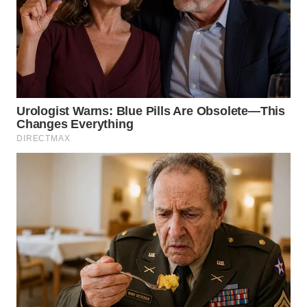
WN
TAPANULI
SELATAN
WN
TANJUNG
LESUNG
WN
KARO
WN
SIMALUNGUN
WN
LABUHANBATU