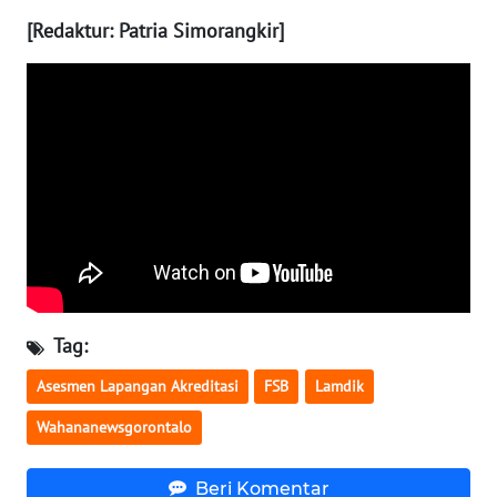
[Redaktur: Patria Simorangkir]
WN
BABEL
WN
SUMBAR
WN
SUMSEL
WN
BENGKULU
Tag:
WN
Asesmen Lapangan Akreditasi
FSB
Lamdik
LAMPUNG
Wahananewsgorontalo
WN
JATENG
Beri Komentar