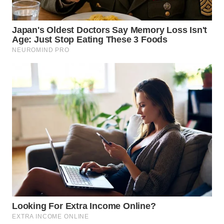
WN
TAPANULI
TENGAH
WN DELI
SERDANG
WN
TEBING
TINGGI
WN
PAKPAK
WN
KARAWANG
WN
BEKASI