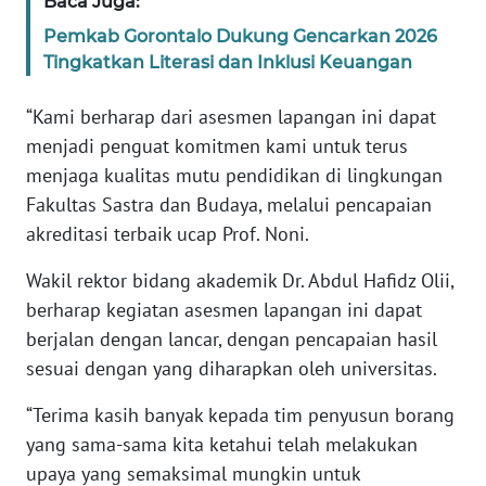
Baca Juga:
WN
Pemkab Gorontalo Dukung Gencarkan 2026
BANTEN
Tingkatkan Literasi dan Inklusi Keuangan
“Kami berharap dari asesmen lapangan ini dapat
WN
NTT
menjadi penguat komitmen kami untuk terus
menjaga kualitas mutu pendidikan di lingkungan
WN
Fakultas Sastra dan Budaya, melalui pencapaian
KEPRI
akreditasi terbaik ucap Prof. Noni.
WN
Wakil rektor bidang akademik Dr. Abdul Hafidz Olii,
PAPUA
berharap kegiatan asesmen lapangan ini dapat
berjalan dengan lancar, dengan pencapaian hasil
WN
sesuai dengan yang diharapkan oleh universitas.
PAPUA
BARAT
“Terima kasih banyak kepada tim penyusun borang
yang sama-sama kita ketahui telah melakukan
WN
upaya yang semaksimal mungkin untuk
RIAU