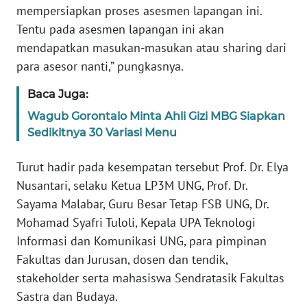
mempersiapkan proses asesmen lapangan ini.
Tentu pada asesmen lapangan ini akan
WN
mendapatkan masukan-masukan atau sharing dari
SERAMBI
para asesor nanti,” pungkasnya.
WN
Baca Juga:
JAMBI
Wagub Gorontalo Minta Ahli Gizi MBG Siapkan
Sedikitnya 30 Variasi Menu
WN
SULTRA
Turut hadir pada kesempatan tersebut Prof. Dr. Elya
Nusantari, selaku Ketua LP3M UNG, Prof. Dr.
WN
NTB
Sayama Malabar, Guru Besar Tetap FSB UNG, Dr.
Mohamad Syafri Tuloli, Kepala UPA Teknologi
WN
Informasi dan Komunikasi UNG, para pimpinan
SULTENG
Fakultas dan Jurusan, dosen dan tendik,
stakeholder serta mahasiswa Sendratasik Fakultas
WN
Sastra dan Budaya.
SULBAR