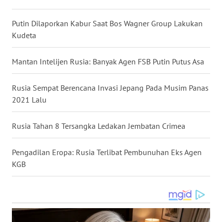
WN
Putin Dilaporkan Kabur Saat Bos Wagner Group Lakukan
KALTARA
Kudeta
WN
Mantan Intelijen Rusia: Banyak Agen FSB Putin Putus Asa
KALSEL
Rusia Sempat Berencana Invasi Jepang Pada Musim Panas
WN
2021 Lalu
KALTIM
Rusia Tahan 8 Tersangka Ledakan Jembatan Crimea
WN
SULSEL
Pengadilan Eropa: Rusia Terlibat Pembunuhan Eks Agen
KGB
WN
GORONTALO
WN
SULUT