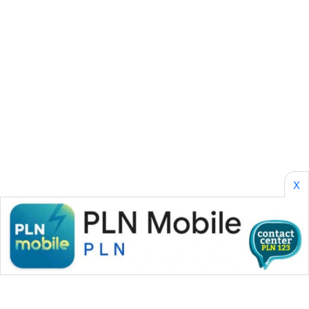
SONYA
ASA
NEWS
X