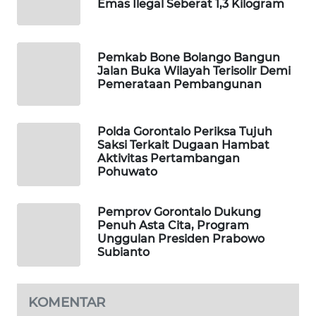
Emas Ilegal Seberat 1,3 Kilogram
WAHANA
DESA
WISATA
Pemkab Bone Bolango Bangun
Jalan Buka Wilayah Terisolir Demi
Pemerataan Pembangunan
LAPAK
WAHANA
Polda Gorontalo Periksa Tujuh
Wahana
Saksi Terkait Dugaan Hambat
Network
Aktivitas Pertambangan
Pohuwato
KONSUMEN
LISTRIK
Pemprov Gorontalo Dukung
Penuh Asta Cita, Program
Unggulan Presiden Prabowo
MASYARAKAT
Subianto
KELISTRIKAN
WALINKI
KOMENTAR
ID