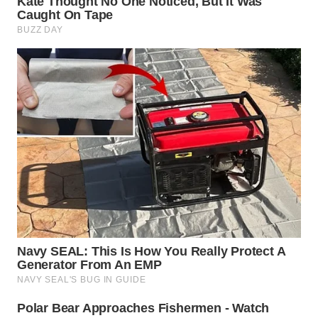
WN
INDRAMAYU
WN
KUNINGAN
WN
MAJALENGKA
WN
SUBANG
WN
SUKABUMI
WN
PURWAKARTA