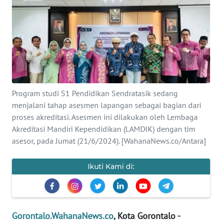
Informasi
INDEKS
BERITA
KONTAK
KAMI
Program studi S1 Pendidikan Sendratasik sedang
menjalani tahap asesmen lapangan sebagai bagian dari
INFO
proses akreditasi. Asesmen ini dilakukan oleh Lembaga
IKLAN
Akreditasi Mandiri Kependidikan (LAMDIK) dengan tim
asesor, pada Jumat (21/6/2024). [WahanaNews.co/Antara]
TENTANG
KAMI
Ikuti Kami di:
PEDOMAN
MEDIA
SIBER
Gorontalo.WahanaNews.co
, Kota Gorontalo -