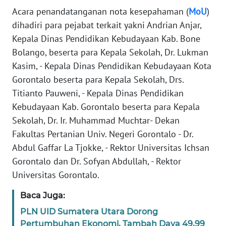
Acara penandatanganan nota kesepahaman (
MoU
)
WN
dihadiri para pejabat terkait yakni Andrian Anjar,
BANTEN
Kepala Dinas Pendidikan Kebudayaan Kab. Bone
Bolango, beserta para Kepala Sekolah, Dr. Lukman
WN
NTT
Kasim, - Kepala Dinas Pendidikan Kebudayaan Kota
Gorontalo beserta para Kepala Sekolah, Drs.
WN
Titianto Pauweni, - Kepala Dinas Pendidikan
KEPRI
Kebudayaan Kab. Gorontalo beserta para Kepala
Sekolah, Dr. Ir. Muhammad Muchtar- Dekan
WN
Fakultas Pertanian Univ. Negeri Gorontalo - Dr.
PAPUA
Abdul Gaffar La Tjokke, - Rektor Universitas Ichsan
Gorontalo dan Dr. Sofyan Abdullah, - Rektor
WN
Universitas Gorontalo.
PAPUA
BARAT
Baca Juga:
PLN UID Sumatera Utara Dorong
WN
Pertumbuhan Ekonomi, Tambah Daya 49,99
RIAU