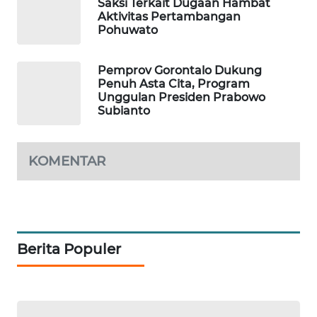
Saksi Terkait Dugaan Hambat
Aktivitas Pertambangan
PORTAL
Pohuwato
KONSUMEN
Pemprov Gorontalo Dukung
FORWAMKI
Penuh Asta Cita, Program
Unggulan Presiden Prabowo
Subianto
ALPERKLINAS
FORJASIDA
KOMENTAR
TAMBANG
NEWS
SITUNGIR
Berita Populer
NEWS
SIDIKALANG
NEWS