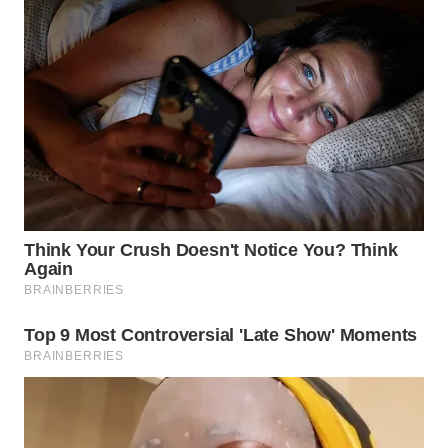
WN
PRIANGAN
TIMUR
WN
SEMARANG
WN
SOLO
WN
BOROBUDUR
WN
MADURA
WN
SURABAYA