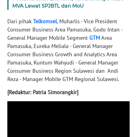
MVA Lewat SPJBTL dan MoU
WN
Dari pihak
Telkomsel
, Muharlis - Vice President
SERAMBI
Consumer Business Area Pamasuka, Godo Intan -
General Manager Mobile Segment
GTM
Area
WN
JAMBI
Pamasuka, Eureka Meliala - General Manager
Consumer Business Growth and Analytics Area
WN
Pamasuka, Kuntum Wahyudi - General Manager
SULTRA
Consumer Business Region Sulawesi dan Andi
Reza - Manager Mobile GTM Regional Sulawesi.
WN
NTB
[Redaktur: Patria Simorangkir]
WN
SULTENG
WN
SULBAR