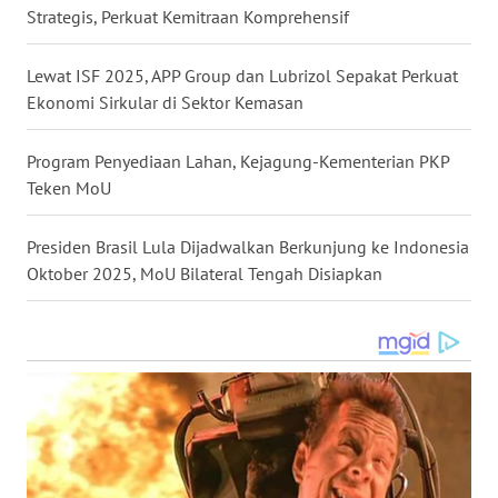
Strategis, Perkuat Kemitraan Komprehensif
WN
KALTARA
Lewat ISF 2025, APP Group dan Lubrizol Sepakat Perkuat
Ekonomi Sirkular di Sektor Kemasan
WN
KALSEL
Program Penyediaan Lahan, Kejagung-Kementerian PKP
Teken MoU
WN
KALTIM
Presiden Brasil Lula Dijadwalkan Berkunjung ke Indonesia
Oktober 2025, MoU Bilateral Tengah Disiapkan
WN
SULSEL
WN
GORONTALO
WN
SULUT