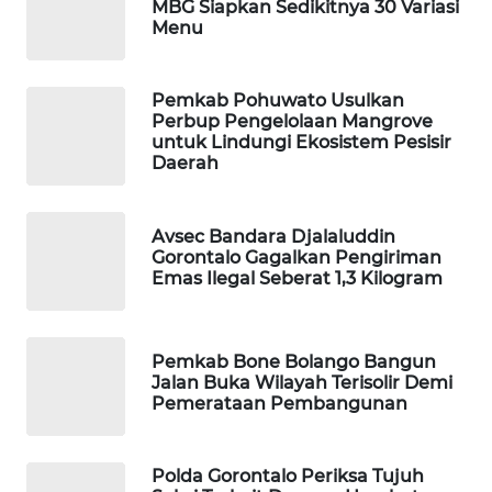
MBG Siapkan Sedikitnya 30 Variasi
Menu
MAWAKA
ID
Pemkab Pohuwato Usulkan
Perbup Pengelolaan Mangrove
MARTABAT
untuk Lindungi Ekosistem Pesisir
NET
Daerah
PLN
Avsec Bandara Djalaluddin
WATCH
Gorontalo Gagalkan Pengiriman
Emas Ilegal Seberat 1,3 Kilogram
MKLI
LPKKI
Pemkab Bone Bolango Bangun
Jalan Buka Wilayah Terisolir Demi
Pemerataan Pembangunan
LKKI
KOPEKLIN
Polda Gorontalo Periksa Tujuh