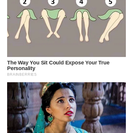
WN
BOGOR
WN
DEPOK
WN
TAPANULI
UTARA
WN
SAMOSIR
WN
PADANG
LAWAS