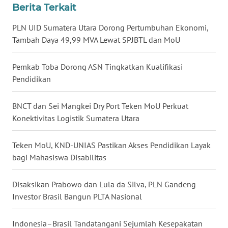
Berita Terkait
WN
PLN UID Sumatera Utara Dorong Pertumbuhan Ekonomi,
NUSANTARA
Tambah Daya 49,99 MVA Lewat SPJBTL dan MoU
WN
Pemkab Toba Dorong ASN Tingkatkan Kualifikasi
JOGJA
Pendidikan
WN
BNCT dan Sei Mangkei Dry Port Teken MoU Perkuat
JATIM
Konektivitas Logistik Sumatera Utara
WN
Teken MoU, KND-UNIAS Pastikan Akses Pendidikan Layak
BALI
bagi Mahasiswa Disabilitas
WN
KALBAR
Disaksikan Prabowo dan Lula da Silva, PLN Gandeng
Investor Brasil Bangun PLTA Nasional
WN
KALTENG
Indonesia–Brasil Tandatangani Sejumlah Kesepakatan