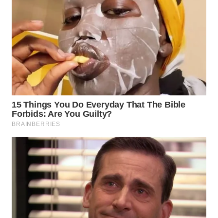
WN
NATUNA
WN
BINTAN
WN
MANDALIKA
WN
LIKUPANG
WN
LABUANBAJO
WN
BORNEO