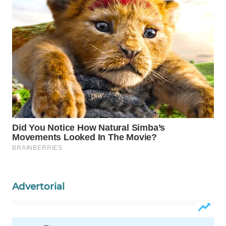
WAHANA
SPORT
WAHANA
UMKM
WAHANA
SELEB
WAHANA
PERSONA
WAHANA
OTOMOTIF
Advertorial
WAHANA
HEALTH