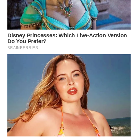
WN
SUMEDANG
WN
CIANJUR
WN
KEPULAUAN
SERIBU
WN
TANGERANG
WN
BINJAI
WN
CIREBON