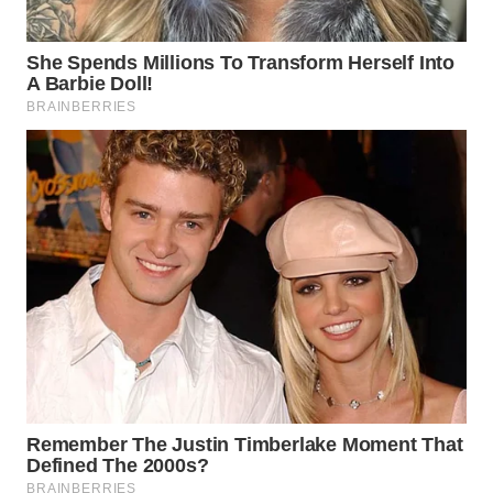
WN
TAPANULI
SELATAN
WN
TANJUNG
LESUNG
WN
KARO
WN
SIMALUNGUN
WN
LABUHANBATU