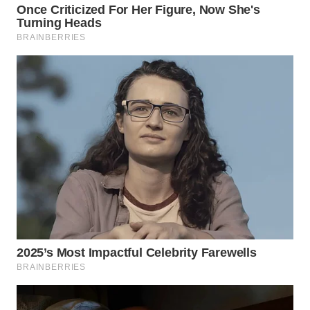
WN
INDRAMAYU
WN
KUNINGAN
WN
MAJALENGKA
WN
SUBANG
WN
SUKABUMI
WN
PURWAKARTA