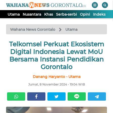
Utama
Nusantara
Khas
Serba-serbi
Opini
Indeks
WAHANA
Tutup
TV
Wahana News Gorontalo
Utama
UTAMA
Telkomsel Perkuat Ekosistem
Digital Indonesia Lewat MoU
NUSANTARA
Bersama Instansi Pendidikan
Gorontalo
KHAS
Danang Haryanto - Utama
Jumat, 8 November 2024 - 19:04 WIB
SERBA-
SERBI
OPINI