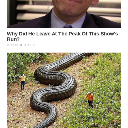
Wahana
Media
Group
WAHANA
NEWS
WAHANA
TANI
WAHANA
ADVOKAT
WAHANA
INFRASTRUKTUR
WAHANA
KONSUMEN