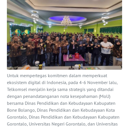
Informasi
INDEKS
BERITA
KONTAK
KAMI
INFO
IKLAN
Untuk mempertegas komitmen dalam memperkuat
ekosistem digital di Indonesia, pada 4-6 November lalu,
TENTANG
Telkomsel menjalin kerja sama strategis yang ditandai
KAMI
dengan penandatanganan nota kesepahaman (MoU)
bersama Dinas Pendidikan dan Kebudayaan Kabupaten
PEDOMAN
Bone Bolango, Dinas Pendidikan dan Kebudayaan Kota
MEDIA
SIBER
Gorontalo, Dinas Pendidikan dan Kebudayaan Kabupaten
Gorontalo, Universitas Negeri Gorontalo, dan Universitas