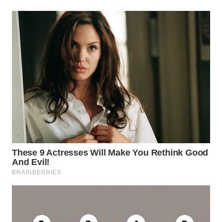
WN
TAPANULI
TENGAH
WN DELI
SERDANG
WN
TEBING
TINGGI
WN
PAKPAK
WN
KARAWANG
WN
BEKASI