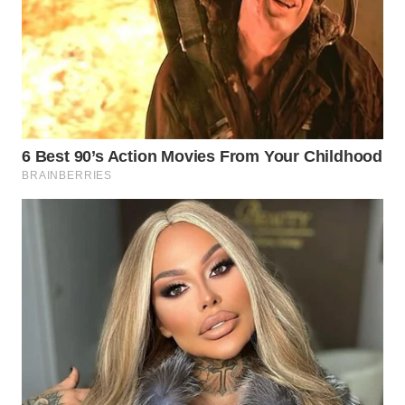
WN
MALUKU
WN
MALUT
WN
DAIRI
WN
DANAU
TOBA
WN
NIAS
WN
LANGKAT