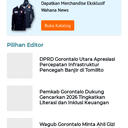
Dapatkan Merchandise Eksklusif
Wahana News
WAHANA
DESA
WISATA
Buka Katalog
LAPAK
WAHANA
Pilihan Editor
Wahana
DPRD Gorontalo Utara Apresiasi
Network
Percepatan Infrastruktur
Pencegah Banjir di Tomilito
KONSUMEN
LISTRIK
Pemkab Gorontalo Dukung
Gencarkan 2026 Tingkatkan
MASYARAKAT
Literasi dan Inklusi Keuangan
KELISTRIKAN
WALINKI
Wagub Gorontalo Minta Ahli Gizi
ID