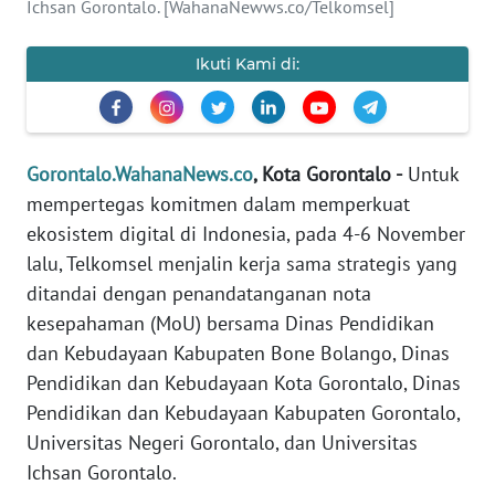
Ichsan Gorontalo. [WahanaNewws.co/Telkomsel]
REDAKSI
Ikuti Kami di:
KARIR
DISCLAIMER
Gorontalo.WahanaNews.co
, Kota Gorontalo -
Untuk
Wahana
mempertegas komitmen dalam memperkuat
News
Regional
ekosistem digital di Indonesia, pada 4-6 November
lalu, Telkomsel menjalin kerja sama strategis yang
WN
ditandai dengan penandatanganan nota
SUMUT
kesepahaman (MoU) bersama Dinas Pendidikan
dan Kebudayaan Kabupaten Bone Bolango, Dinas
WN
Pendidikan dan Kebudayaan Kota Gorontalo, Dinas
JAKARTA
Pendidikan dan Kebudayaan Kabupaten Gorontalo,
Universitas Negeri Gorontalo, dan Universitas
WN
Ichsan Gorontalo.
JABAR