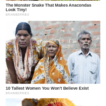
WAHANA
LISTRIK
WAHANA
TRAVEL
WAHANA
TV
WAHANANEWS
ID
WAHANANEWS
CO ID
WAHANANEWS
NET