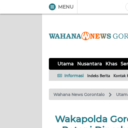
MENU
WAHANA
Tutup
TV
UTAMA
NUSANTARA
Utama
Nusantara
Khas
Ser
KHAS
Informasi
Indeks Berita
Kontak 
SERBA-
Wahana News Gorontalo
Utam
SERBI
OPINI
Wakapolda Goron
Informasi