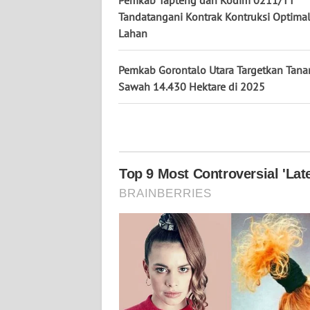
WN
Tandatangani Kontrak Kontruksi Optimal
KALTARA
Lahan
WN
Pemkab Gorontalo Utara Targetkan Tana
KALSEL
Sawah 14.430 Hektare di 2025
WN
KALTIM
WN
SULSEL
WN
GORONTALO
WN
SULUT