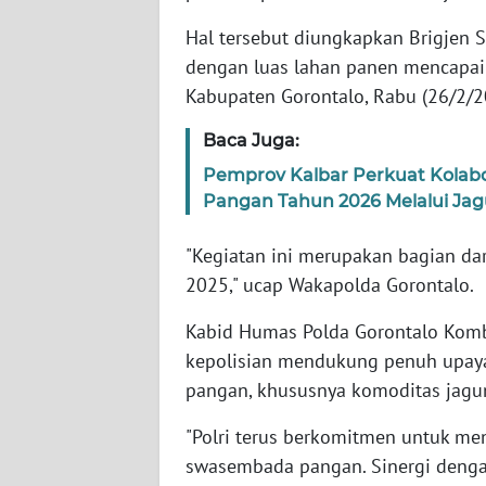
WN
BANTEN
Hal tersebut diungkapkan Brigjen 
dengan luas lahan panen mencapai 
WN
Kabupaten Gorontalo, Rabu (26/2/2
NTT
Baca Juga:
WN
Pemprov Kalbar Perkuat Kolab
KEPRI
Pangan Tahun 2026 Melalui Ja
WN
"Kegiatan ini merupakan bagian d
PAPUA
2025," ucap Wakapolda Gorontalo.
Kabid Humas Polda Gorontalo Kom
WN
PAPUA
kepolisian mendukung penuh upay
BARAT
pangan, khususnya komoditas jagun
WN
"Polri terus berkomitmen untuk 
RIAU
swasembada pangan. Sinergi dengan