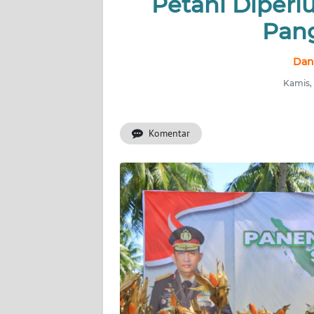
Petani Diper
Pang
INDEKS
BERITA
Dan
KONTAK
Kamis, 
KAMI
Komentar
INFO
IKLAN
TENTANG
KAMI
PEDOMAN
MEDIA
SIBER
REDAKSI