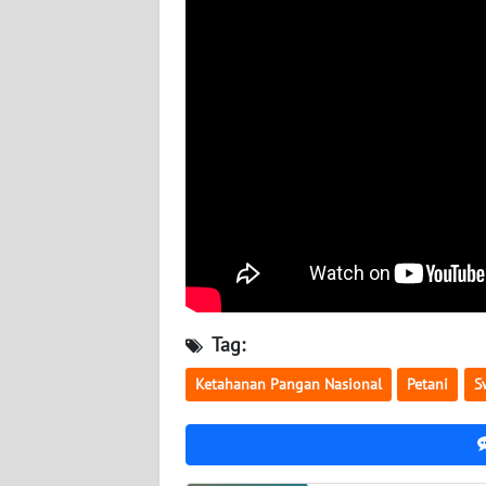
WN
BABEL
WN
SUMBAR
WN
SUMSEL
WN
BENGKULU
Tag:
WN
LAMPUNG
Ketahanan Pangan Nasional
Petani
S
WN
JATENG