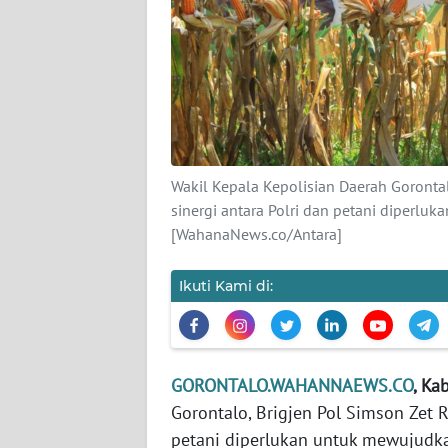
KARIR
DISCLAIMER
Wahana
News
Regional
Wakil Kepala Kepolisian Daerah Goronta
sinergi antara Polri dan petani diperl
[WahanaNews.co/Antara]
WN
SUMUT
Ikuti Kami di:
WN
JAKARTA
WN
GORONTALO.WAHANNAEWS.CO
, Ka
JABAR
Gorontalo, Brigjen Pol Simson Zet 
petani diperlukan untuk mewujudk