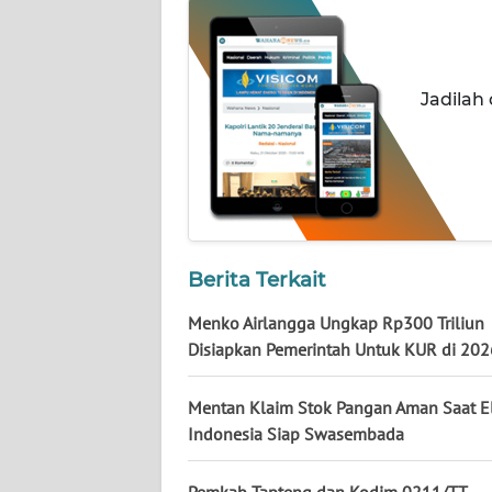
WN
NUSANTARA
Jadilah
WN
JOGJA
WN
JATIM
WN
Berita Terkait
BALI
Menko Airlangga Ungkap Rp300 Triliun
WN
Disiapkan Pemerintah Untuk KUR di 202
KALBAR
Mentan Klaim Stok Pangan Aman Saat El
WN
Indonesia Siap Swasembada
KALTENG
Pemkab Tapteng dan Kodim 0211/TT