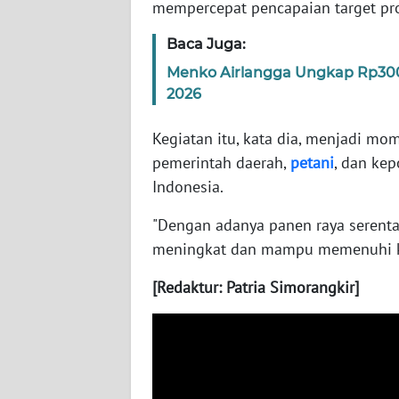
mempercepat pencapaian target pro
WN
SERAMBI
Baca Juga:
Menko Airlangga Ungkap Rp300 
WN
2026
JAMBI
Kegiatan itu, kata dia, menjadi m
WN
pemerintah daerah,
petani
, dan kep
SULTRA
Indonesia.
WN
"Dengan adanya panen raya serenta
NTB
meningkat dan mampu memenuhi keb
[Redaktur: Patria Simorangkir]
WN
SULTENG
WN
SULBAR