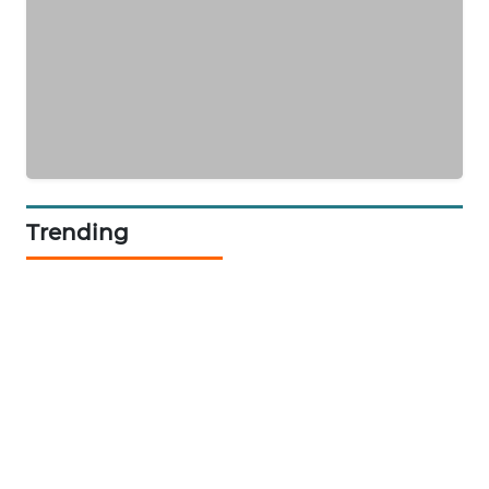
PORTAL
KONSUMEN
FORWAMKI
ALPERKLINAS
Trending
FORJASIDA
TAMBANG
NEWS
SITUNGIR
NEWS
SIDIKALANG
NEWS