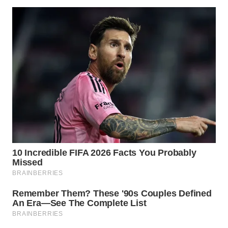
WN
TAPANULI
SELATAN
WN
TANJUNG
LESUNG
WN
KARO
WN
SIMALUNGUN
WN
LABUHANBATU