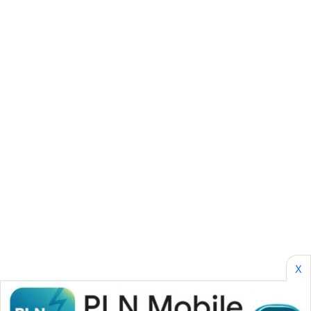
SONYA
ASA
NEWS
X