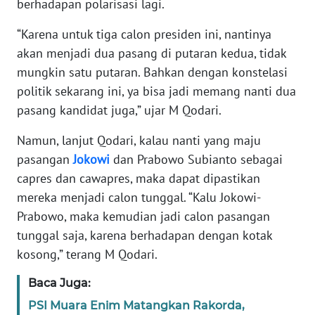
berhadapan polarisasi lagi.
WN
“Karena untuk tiga calon presiden ini, nantinya
BANTEN
akan menjadi dua pasang di putaran kedua, tidak
mungkin satu putaran. Bahkan dengan konstelasi
WN
politik sekarang ini, ya bisa jadi memang nanti dua
NTT
pasang kandidat juga,” ujar M Qodari.
WN
Namun, lanjut Qodari, kalau nanti yang maju
KEPRI
pasangan
Jokowi
dan Prabowo Subianto sebagai
capres dan cawapres, maka dapat dipastikan
WN
PAPUA
mereka menjadi calon tunggal. “Kalu Jokowi-
Prabowo, maka kemudian jadi calon pasangan
WN
tunggal saja, karena berhadapan dengan kotak
PAPUA
kosong,” terang M Qodari.
BARAT
Baca Juga:
WN
PSI Muara Enim Matangkan Rakorda,
RIAU