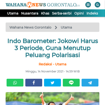
Utama
Nusantara
Khas
Serba-serbi
Opini
Indeks
WAHANA
Tutup
TV
Wahana News Gorontalo
Utama
UTAMA
Indo Barometer: Jokowi Harus
3 Periode, Guna Menutup
NUSANTARA
Peluang Polarisasi
Redaksi - Utama
KHAS
Minggu, 14 November 2021 - 14:59 WIB
SERBA-
SERBI
OPINI