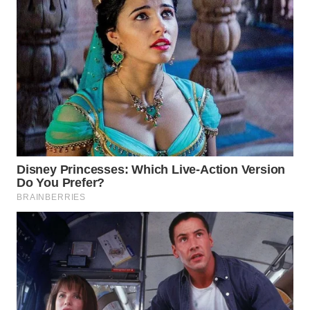
Wahana
Media
Group
WAHANA
NEWS
WAHANA
TANI
WAHANA
ADVOKAT
WAHANA
INFRASTRUKTUR
WAHANA
KONSUMEN