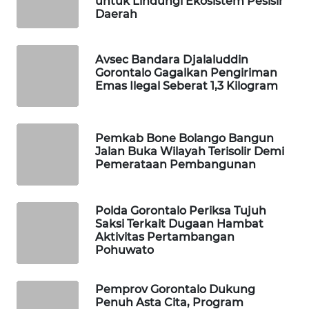
untuk Lindungi Ekosistem Pesisir
Daerah
WAHANA
DESA
WISATA
Avsec Bandara Djalaluddin
Gorontalo Gagalkan Pengiriman
Emas Ilegal Seberat 1,3 Kilogram
LAPAK
WAHANA
Pemkab Bone Bolango Bangun
Wahana
Jalan Buka Wilayah Terisolir Demi
Network
Pemerataan Pembangunan
KONSUMEN
LISTRIK
Polda Gorontalo Periksa Tujuh
Saksi Terkait Dugaan Hambat
Aktivitas Pertambangan
MASYARAKAT
Pohuwato
KELISTRIKAN
Pemprov Gorontalo Dukung
WALINKI
Penuh Asta Cita, Program
ID