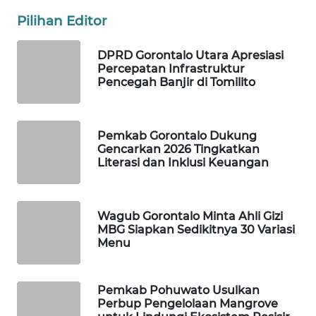
Pilihan Editor
WAHANA
SPORT
DPRD Gorontalo Utara Apresiasi
Percepatan Infrastruktur
WAHANA
Pencegah Banjir di Tomilito
UMKM
WAHANA
Pemkab Gorontalo Dukung
SELEB
Gencarkan 2026 Tingkatkan
Literasi dan Inklusi Keuangan
WAHANA
PERSONA
Wagub Gorontalo Minta Ahli Gizi
MBG Siapkan Sedikitnya 30 Variasi
WAHANA
Menu
OTOMOTIF
Pemkab Pohuwato Usulkan
WAHANA
Perbup Pengelolaan Mangrove
HEALTH