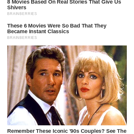
WN
PRIANGAN
TIMUR
WN
SEMARANG
WN
SOLO
WN
BOROBUDUR
WN
MADURA
WN
SURABAYA