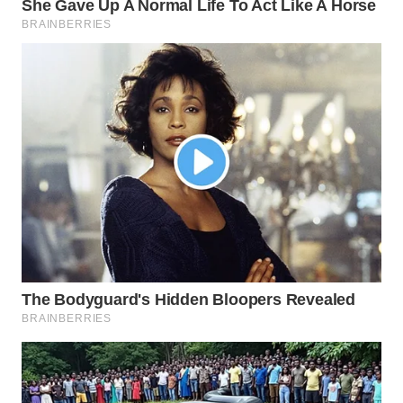
WN
BOGOR
WN
DEPOK
WN
TAPANULI
UTARA
WN
SAMOSIR
WN
PADANG
LAWAS