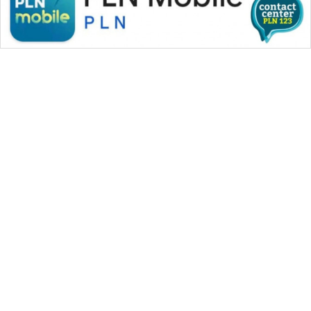
WAHANA MEDIA GROUP
|
|
|
WAHANA NEWS co
WAHANA TANI
WAHANA ADVOKAT
|
|
WAHANA INFRASTRUKTUR
WAHANA KONSUMEN
|
|
|
WAHANA LISTRIK
WAHANA TRAVEL
WAHANA TV
|
|
|
WAHANANEWS id
WAHANANEWS CO ID
WAHANANEWS NET
|
|
|
WAHANA SPORT ID
Wahana UMKM
Wahana Seleb
|
|
|
Wahana Persona
Wahana Otomotif
Wahana Health