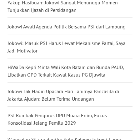
Yakup Hasibuan: Jokowi Sangat Menunggu Momen
Tunjukkan Ijazah di Persidangan
WN
KALTARA
Jokowi Awali Agenda Politik Bersama PSI dari Lampung
WN
KALSEL
Jokowi: Masuk PSI Harus Lewat Mekanisme Partai, Saya
Jadi Motivator
WN
KALTIM
HiWaDa Kepri Minta Wali Kota Batam dan Bunda PAUD,
Libatkan OPD Terkait Kawal Kasus PG Djuwita
WN
SULSEL
Jokowi Tak Hadiri Upacara Hari Lahirnya Pancasila di
Jakarta, Ajudan: Belum Terima Undangan
WN
GORONTALO
PSI Rombak Pengurus DPD Muara Enim, Fokus
Konsolidasi Jelang Pemilu 2029
WN
SULUT
Wamentan Silaturahmi ke Solo Ketemu Jokowi, Lapor