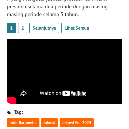
presiden selama dua periode dengan masing-
WN
masing periode selama 5 tahun.
BABEL
1
2
Selanjutnya
Lihat Semua
WN
SUMBAR
WN
SUMSEL
WN
BENGKULU
WN
LAMPUNG
Tag:
WN
Indo Barometer
Jokowi
Jokowi For 2024
JATENG