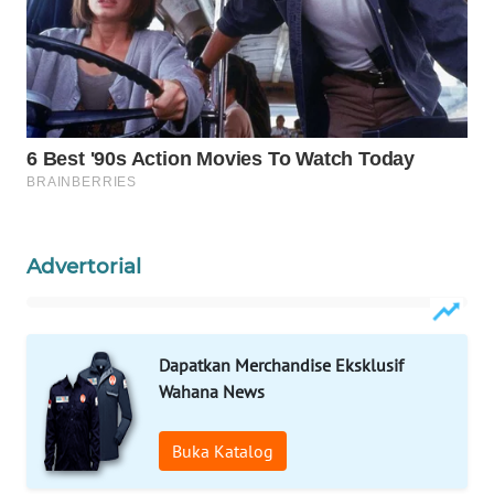
WAHANA
LISTRIK
WAHANA
TRAVEL
WAHANA
TV
Advertorial
WAHANANEWS
ID
Dapatkan Merchandise Eksklusif
WAHANANEWS
Wahana News
CO ID
Buka Katalog
WAHANANEWS
NET