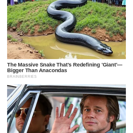
WN
SUMEDANG
WN
CIANJUR
WN
KEPULAUAN
SERIBU
WN
TANGERANG
WN
BINJAI
WN
CIREBON