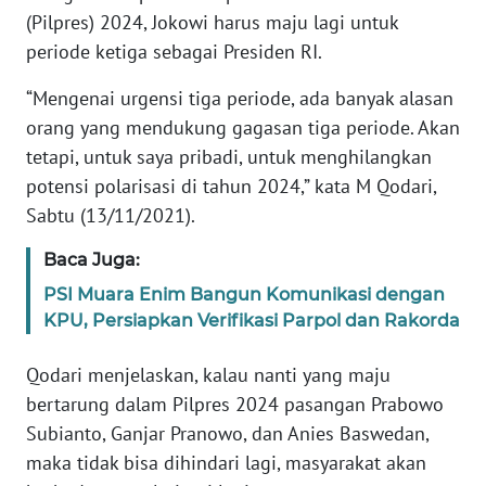
REDAKSI
(Pilpres) 2024, Jokowi harus maju lagi untuk
periode ketiga sebagai Presiden RI.
KARIR
“Mengenai urgensi tiga periode, ada banyak alasan
orang yang mendukung gagasan tiga periode. Akan
DISCLAIMER
tetapi, untuk saya pribadi, untuk menghilangkan
Wahana
potensi polarisasi di tahun 2024,” kata M Qodari,
News
Sabtu (13/11/2021).
Regional
Baca Juga:
WN
PSI Muara Enim Bangun Komunikasi dengan
SUMUT
KPU, Persiapkan Verifikasi Parpol dan Rakorda
WN
Qodari menjelaskan, kalau nanti yang maju
JAKARTA
bertarung dalam Pilpres 2024 pasangan Prabowo
Subianto, Ganjar Pranowo, dan Anies Baswedan,
WN
maka tidak bisa dihindari lagi, masyarakat akan
JABAR