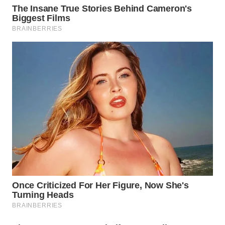
WN
TAPANULI
TENGAH
WN DELI
SERDANG
WN
TEBING
TINGGI
WN
PAKPAK
WN
KARAWANG
WN
BEKASI