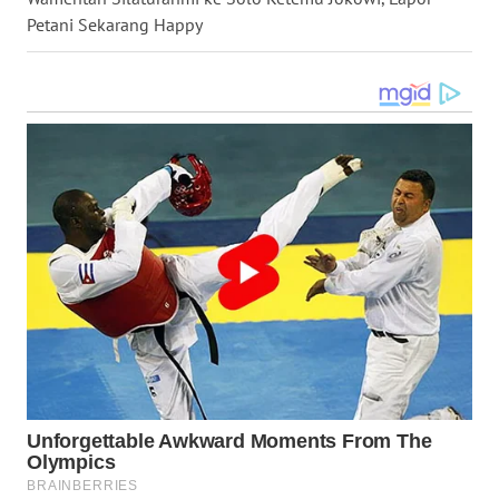
Petani Sekarang Happy
WN
MALUKU
WN
MALUT
WN
DAIRI
WN
DANAU
TOBA
WN
NIAS
WN
LANGKAT