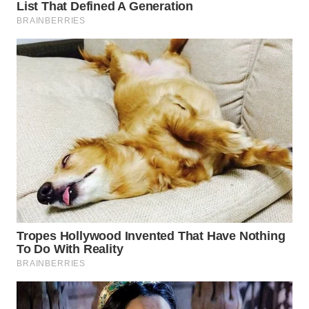
WN
NATUNA
WN
BINTAN
WN
MANDALIKA
WN
LIKUPANG
WN
LABUANBAJO
WN
BORNEO