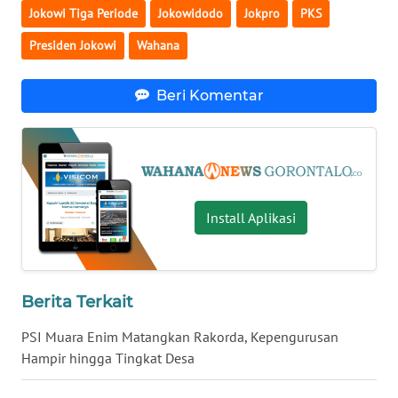
Jokowi Tiga Periode
Jokowidodo
Jokpro
PKS
WN
Presiden Jokowi
Wahana
NUSANTARA
Beri Komentar
WN
JOGJA
WN
JATIM
Install Aplikasi
WN
BALI
Berita Terkait
WN
KALBAR
PSI Muara Enim Matangkan Rakorda, Kepengurusan
Hampir hingga Tingkat Desa
WN
KALTENG