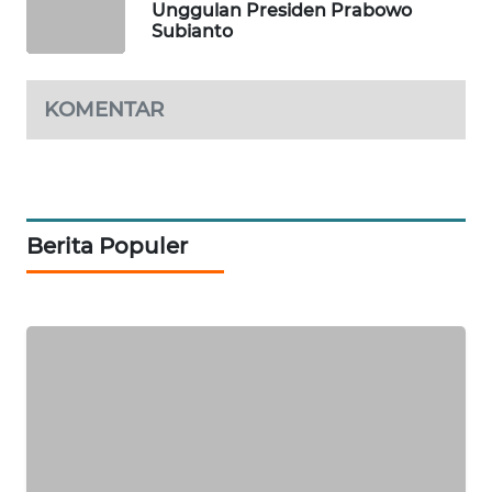
Unggulan Presiden Prabowo
Subianto
MAWAKA
ID
KOMENTAR
MARTABAT
NET
PLN
WATCH
Berita Populer
MKLI
LPKKI
LKKI
KOPEKLIN