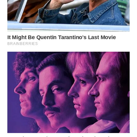
WN
INDRAMAYU
WN
KUNINGAN
WN
MAJALENGKA
WN
SUBANG
WN
SUKABUMI
WN
PURWAKARTA