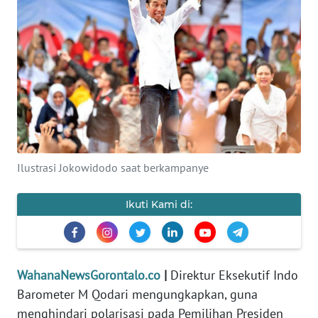
Informasi
INDEKS
BERITA
KONTAK
KAMI
INFO
Ilustrasi Jokowidodo saat berkampanye
IKLAN
Ikuti Kami di:
TENTANG
KAMI
PEDOMAN
MEDIA
WahanaNewsGorontalo.co
|
Direktur Eksekutif Indo
SIBER
Barometer M Qodari mengungkapkan, guna
menghindari polarisasi pada Pemilihan Presiden