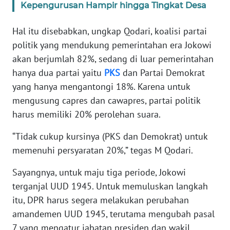
Kepengurusan Hampir hingga Tingkat Desa
WN
Hal itu disebabkan, ungkap Qodari, koalisi partai
SERAMBI
politik yang mendukung pemerintahan era Jokowi
akan berjumlah 82%, sedang di luar pemerintahan
WN
hanya dua partai yaitu
PKS
dan Partai Demokrat
JAMBI
yang hanya mengantongi 18%. Karena untuk
mengusung capres dan cawapres, partai politik
WN
SULTRA
harus memiliki 20% perolehan suara.
“Tidak cukup kursinya (PKS dan Demokrat) untuk
WN
memenuhi persyaratan 20%,” tegas M Qodari.
NTB
Sayangnya, untuk maju tiga periode, Jokowi
WN
terganjal UUD 1945. Untuk memuluskan langkah
SULTENG
itu, DPR harus segera melakukan perubahan
amandemen UUD 1945, terutama mengubah pasal
WN
SULBAR
7 yang mengatur jabatan presiden dan wakil