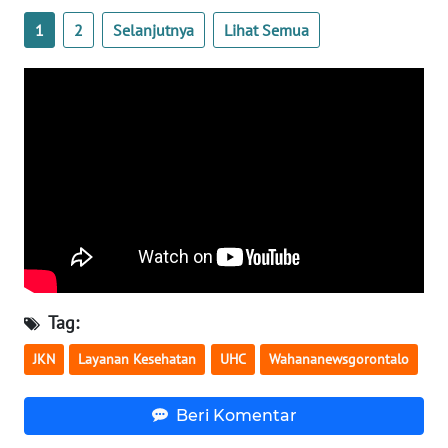
1
2
Selanjutnya
Lihat Semua
WN
BABEL
WN
SUMBAR
WN
SUMSEL
WN
BENGKULU
Tag:
WN
JKN
Layanan Kesehatan
UHC
Wahananewsgorontalo
LAMPUNG
Beri Komentar
WN
JATENG