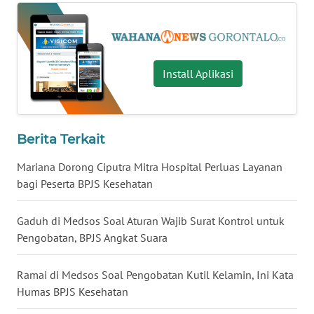
WN
NUSANTARA
Install Aplikasi
WN
JOGJA
WN
Berita Terkait
JATIM
Mariana Dorong Ciputra Mitra Hospital Perluas Layanan
bagi Peserta BPJS Kesehatan
WN
BALI
Gaduh di Medsos Soal Aturan Wajib Surat Kontrol untuk
WN
Pengobatan, BPJS Angkat Suara
KALBAR
Ramai di Medsos Soal Pengobatan Kutil Kelamin, Ini Kata
WN
Humas BPJS Kesehatan
KALTENG