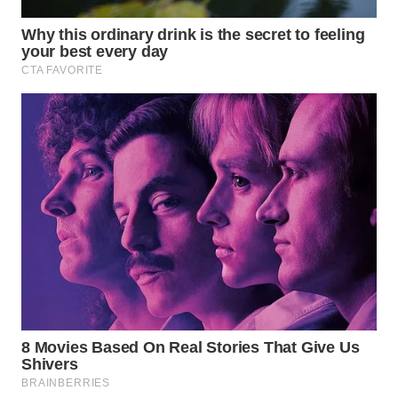
WN
TAPANULI
TENGAH
WN DELI
SERDANG
WN
TEBING
TINGGI
WN
PAKPAK
WN
KARAWANG
WN
BEKASI