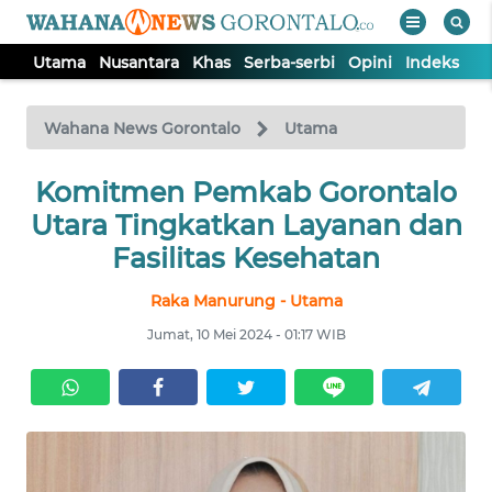
Utama
Nusantara
Khas
Serba-serbi
Opini
Indeks
WAHANA
Tutup
TV
Wahana News Gorontalo
Utama
UTAMA
Komitmen Pemkab Gorontalo
Utara Tingkatkan Layanan dan
NUSANTARA
Fasilitas Kesehatan
Raka Manurung - Utama
KHAS
Jumat, 10 Mei 2024 - 01:17 WIB
SERBA-
SERBI
OPINI