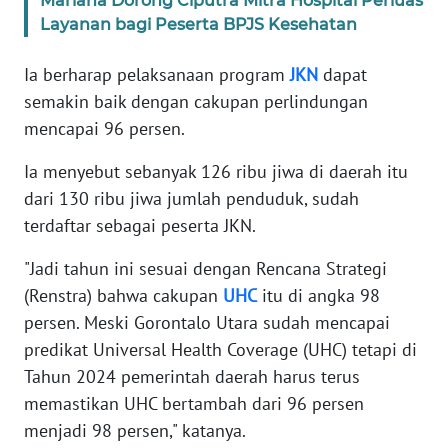
Mariana Dorong Ciputra Mitra Hospital Perluas
Layanan bagi Peserta BPJS Kesehatan
WN
SERAMBI
Ia berharap pelaksanaan program
JKN
dapat
semakin baik dengan cakupan perlindungan
WN
mencapai 96 persen.
JAMBI
Ia menyebut sebanyak 126 ribu jiwa di daerah itu
dari 130 ribu jiwa jumlah penduduk, sudah
WN
SULTRA
terdaftar sebagai peserta JKN.
"Jadi tahun ini sesuai dengan Rencana Strategi
WN
NTB
(Renstra) bahwa cakupan
UHC
itu di angka 98
persen. Meski Gorontalo Utara sudah mencapai
WN
predikat Universal Health Coverage (UHC) tetapi di
SULTENG
Tahun 2024 pemerintah daerah harus terus
memastikan UHC bertambah dari 96 persen
WN
menjadi 98 persen," katanya.
SULBAR