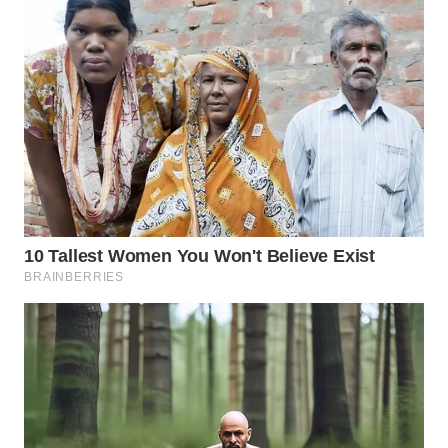
WN
MALUKU
WN
MALUT
WN
DAIRI
WN
DANAU
TOBA
WN
NIAS
WN
LANGKAT