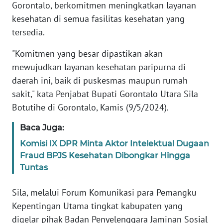
Gorontalo, berkomitmen meningkatkan layanan
REDAKSI
kesehatan di semua fasilitas kesehatan yang
tersedia.
KARIR
"Komitmen yang besar dipastikan akan
DISCLAIMER
mewujudkan layanan kesehatan paripurna di
daerah ini, baik di puskesmas maupun rumah
Wahana
sakit," kata Penjabat Bupati Gorontalo Utara Sila
News
Regional
Botutihe di Gorontalo, Kamis (9/5/2024).
Baca Juga:
WN
SUMUT
Komisi IX DPR Minta Aktor Intelektual Dugaan
Fraud BPJS Kesehatan Dibongkar Hingga
WN
Tuntas
JAKARTA
Sila, melalui Forum Komunikasi para Pemangku
WN
Kepentingan Utama tingkat kabupaten yang
JABAR
digelar pihak Badan Penyelenggara Jaminan Sosial