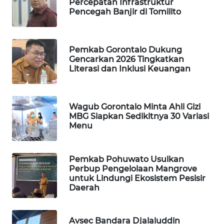
Percepatan Infrastruktur
Pencegah Banjir di Tomilito
WAHANA
DESA
WISATA
Pemkab Gorontalo Dukung
Gencarkan 2026 Tingkatkan
LAPAK
Literasi dan Inklusi Keuangan
WAHANA
Wahana
Wagub Gorontalo Minta Ahli Gizi
Network
MBG Siapkan Sedikitnya 30 Variasi
Menu
KONSUMEN
LISTRIK
Pemkab Pohuwato Usulkan
Perbup Pengelolaan Mangrove
MASYARAKAT
untuk Lindungi Ekosistem Pesisir
KELISTRIKAN
Daerah
WALINKI
Avsec Bandara Djalaluddin
ID