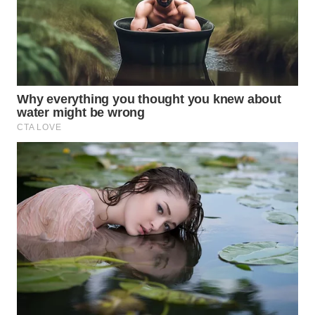
WN
TAPANULI
SELATAN
WN
TANJUNG
LESUNG
WN
KARO
WN
SIMALUNGUN
WN
LABUHANBATU