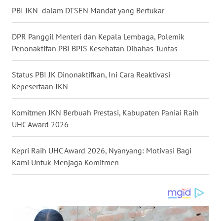
PBI JKN dalam DTSEN Mandat yang Bertukar
WN
KALTARA
DPR Panggil Menteri dan Kepala Lembaga, Polemik
Penonaktifan PBI BPJS Kesehatan Dibahas Tuntas
WN
KALSEL
Status PBI JK Dinonaktifkan, Ini Cara Reaktivasi
Kepesertaan JKN
WN
KALTIM
Komitmen JKN Berbuah Prestasi, Kabupaten Paniai Raih
UHC Award 2026 ‎
WN
SULSEL
Kepri Raih UHC Award 2026, Nyanyang: Motivasi Bagi
Kami Untuk Menjaga Komitmen
WN
GORONTALO
WN
SULUT