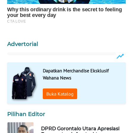
WAHANA
SPORT
WAHANA
UMKM
Advertorial
WAHANA
SELEB
Dapatkan Merchandise Eksklusif
Wahana News
WAHANA
PERSONA
Buka Katalog
WAHANA
OTOMOTIF
Pilihan Editor
WAHANA
HEALTH
DPRD Gorontalo Utara Apresiasi