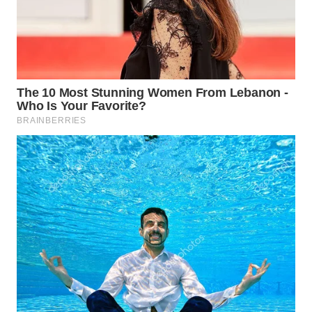
WAHANA
LISTRIK
WAHANA
TRAVEL
WAHANA
TV
WAHANANEWS
ID
WAHANANEWS
CO ID
WAHANANEWS
NET