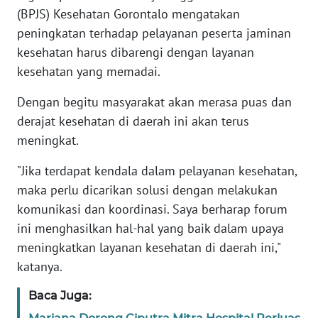
(BPJS) Kesehatan Gorontalo mengatakan
WN
peningkatan terhadap pelayanan peserta jaminan
BANTEN
kesehatan harus dibarengi dengan layanan
kesehatan yang memadai.
WN
NTT
Dengan begitu masyarakat akan merasa puas dan
derajat kesehatan di daerah ini akan terus
WN
meningkat.
KEPRI
"Jika terdapat kendala dalam pelayanan kesehatan,
WN
maka perlu dicarikan solusi dengan melakukan
PAPUA
komunikasi dan koordinasi. Saya berharap forum
ini menghasilkan hal-hal yang baik dalam upaya
WN
meningkatkan layanan kesehatan di daerah ini,"
PAPUA
BARAT
katanya.
Baca Juga:
WN
RIAU