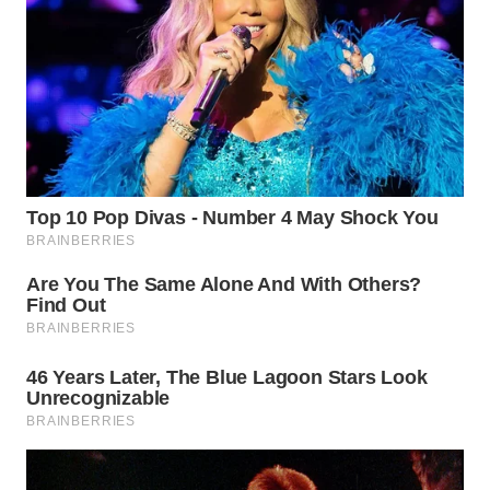
WN
NATUNA
WN
BINTAN
WN
MANDALIKA
WN
LIKUPANG
WN
LABUANBAJO
WN
BORNEO