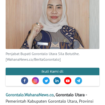
Informasi
INDEKS
BERITA
KONTAK
KAMI
INFO
Penjabat Bupati Gorontalo Utara Sila Botutihe.
IKLAN
[WahanaNews.co/BeritaGorontalo]
TENTANG
Ikuti Kami di:
KAMI
PEDOMAN
MEDIA
Gorontalo.WahanaNews.co
, Gorontalo Utara -
SIBER
Pemerintah Kabupaten Gorontalo Utara, Provinsi