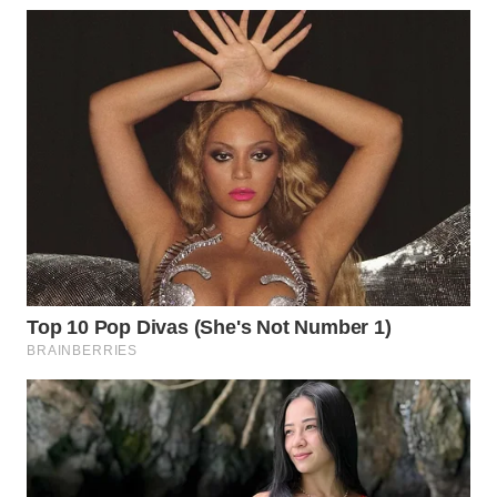
WN
BOGOR
WN
DEPOK
WN
TAPANULI
UTARA
WN
SAMOSIR
WN
PADANG
LAWAS