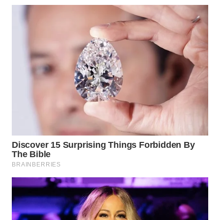
WN
PRIANGAN
TIMUR
WN
SEMARANG
WN
SOLO
WN
BOROBUDUR
WN
MADURA
WN
SURABAYA