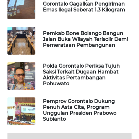
Gorontalo Gagalkan Pengiriman
Emas Ilegal Seberat 1,3 Kilogram
MAWAKA
ID
Pemkab Bone Bolango Bangun
MARTABAT
Jalan Buka Wilayah Terisolir Demi
NET
Pemerataan Pembangunan
PLN
Polda Gorontalo Periksa Tujuh
WATCH
Saksi Terkait Dugaan Hambat
Aktivitas Pertambangan
Pohuwato
MKLI
LPKKI
Pemprov Gorontalo Dukung
Penuh Asta Cita, Program
Unggulan Presiden Prabowo
LKKI
Subianto
KOPEKLIN