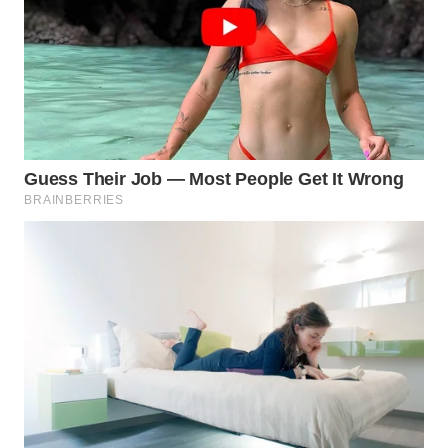
WN
SUMEDANG
WN
CIANJUR
WN
KEPULAUAN
SERIBU
WN
TANGERANG
WN
BINJAI
WN
CIREBON