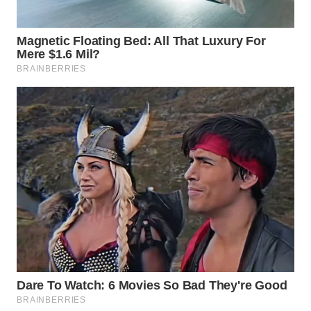
WN
INDRAMAYU
WN
KUNINGAN
WN
MAJALENGKA
WN
SUBANG
WN
SUKABUMI
WN
PURWAKARTA