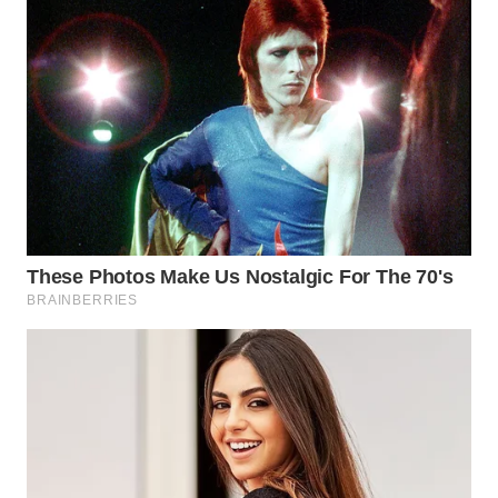
Wahana
Media
Group
WAHANA
NEWS
WAHANA
TANI
WAHANA
ADVOKAT
WAHANA
INFRASTRUKTUR
WAHANA
KONSUMEN