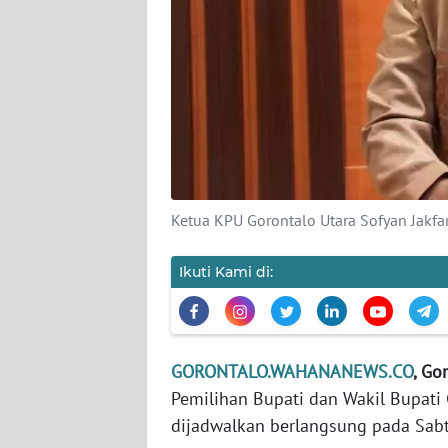
KARIR
DISCLAIMER
Wahana
News
Regional
Ketua KPU Gorontalo Utara Sofyan Jakfa
WN
SUMUT
Ikuti Kami di:
WN
JAKARTA
GORONTALO.WAHANANEWS.CO
, Go
WN
Pemilihan Bupati dan Wakil Bupati 
JABAR
dijadwalkan berlangsung pada Sabtu