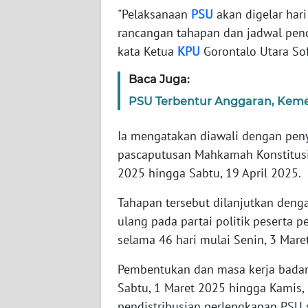
WN
"Pelaksanaan
PSU
akan digelar hari
BANTEN
rancangan tahapan dan jadwal penc
kata Ketua
KPU
Gorontalo Utara Sof
WN
NTT
Baca Juga:
PSU Terbentur Anggaran, Keme
WN
KEPRI
Ia mengatakan diawali dengan pen
pascaputusan Mahkamah Konstitusi
WN
2025 hingga Sabtu, 19 April 2025.
PAPUA
Tahapan tersebut dilanjutkan deng
WN
ulang pada partai politik peserta
PAPUA
BARAT
selama 46 hari mulai Senin, 3 Mare
Pembentukan dan masa kerja badan 
WN
Sabtu, 1 Maret 2025 hingga Kamis
RIAU
pendistribusian perlengkapan PSU 