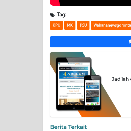
WN
NUSANTARA
Tag:
KPU
MK
PSU
Wahananewsgoronta
WN
JOGJA
WN
JATIM
WN
BALI
Jadilah
WN
KALBAR
WN
KALTENG
Berita Terkait