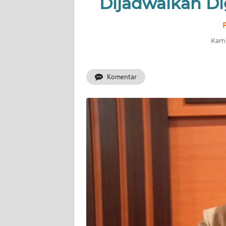
Dijadwalkan Dig
INDEKS
F
BERITA
Kami
KONTAK
KAMI
Komentar
INFO
IKLAN
TENTANG
KAMI
PEDOMAN
MEDIA
SIBER
REDAKSI