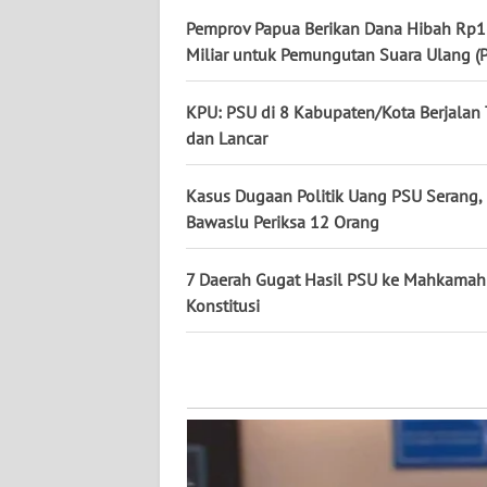
WN
Pemprov Papua Berikan Dana Hibah Rp
KALTARA
Miliar untuk Pemungutan Suara Ulang (
WN
KPU: PSU di 8 Kabupaten/Kota Berjalan 
KALSEL
dan Lancar
WN
Kasus Dugaan Politik Uang PSU Serang,
KALTIM
Bawaslu Periksa 12 Orang
WN
SULSEL
7 Daerah Gugat Hasil PSU ke Mahkamah
Konstitusi
WN
GORONTALO
WN
SULUT