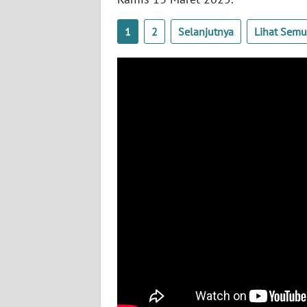
WN
BABEL
1
2
Selanjutnya
Lihat Sem
WN
SUMBAR
WN
SUMSEL
WN
BENGKULU
WN
LAMPUNG
WN
JATENG