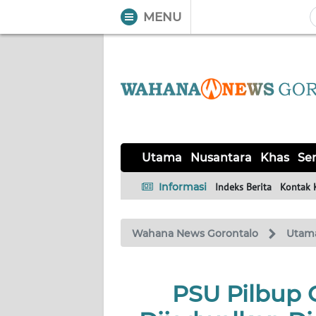
MENU
WAHANA
Tutup
TV
UTAMA
NUSANTARA
Utama
Nusantara
Khas
Ser
KHAS
Informasi
Indeks Berita
Kontak 
SERBA-
Wahana News Gorontalo
Utam
SERBI
OPINI
PSU Pilbup 
Informasi