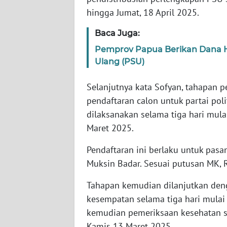
hingga Jumat, 18 April 2025.
WN
SERAMBI
Baca Juga:
Pemprov Papua Berikan Dana H
WN
JAMBI
Ulang (PSU)
Selanjutnya kata Sofyan, tahapan
WN
SULTRA
pendaftaran calon untuk partai poli
dilaksanakan selama tiga hari mulai
WN
Maret 2025.
NTB
Pendaftaran ini berlaku untuk pasa
Muksin Badar. Sesuai putusan MK, R
WN
SULTENG
Tahapan kemudian dilanjutkan deng
kesempatan selama tiga hari mulai
WN
SULBAR
kemudian pemeriksaan kesehatan se
Kamis 13 Maret 2025.