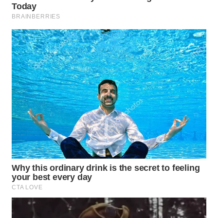
WN
MALUKU
WN
MALUT
WN
DAIRI
WN
DANAU
TOBA
WN
NIAS
WN
LANGKAT