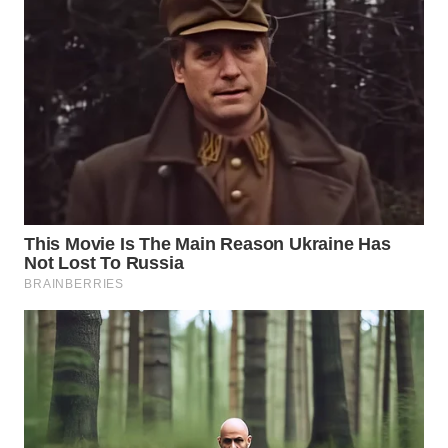
WN
TAPANULI
SELATAN
WN
TANJUNG
LESUNG
WN
KARO
WN
SIMALUNGUN
WN
LABUHANBATU