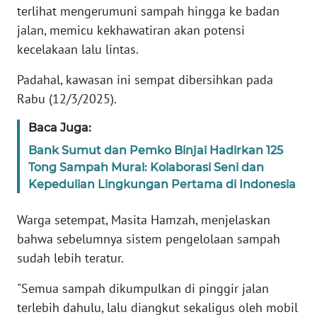
terlihat mengerumuni sampah hingga ke badan
WN
jalan, memicu kekhawatiran akan potensi
BANTEN
kecelakaan lalu lintas.
WN
Padahal, kawasan ini sempat dibersihkan pada
NTT
Rabu (12/3/2025).
Baca Juga:
WN
KEPRI
Bank Sumut dan Pemko Binjai Hadirkan 125
Tong Sampah Mural: Kolaborasi Seni dan
WN
Kepedulian Lingkungan Pertama di Indonesia
PAPUA
Warga setempat, Masita Hamzah, menjelaskan
WN
bahwa sebelumnya sistem pengelolaan sampah
PAPUA
sudah lebih teratur.
BARAT
"Semua sampah dikumpulkan di pinggir jalan
WN
terlebih dahulu, lalu diangkut sekaligus oleh mobil
RIAU