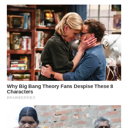
WN
SUMEDANG
WN
CIANJUR
WN
KEPULAUAN
SERIBU
WN
TANGERANG
WN
BINJAI
WN
CIREBON