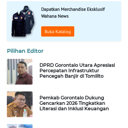
Dapatkan Merchandise Eksklusif
WAHANA
Wahana News
SPORT
Buka Katalog
WAHANA
UMKM
Pilihan Editor
WAHANA
SELEB
DPRD Gorontalo Utara Apresiasi
Percepatan Infrastruktur
WAHANA
Pencegah Banjir di Tomilito
PERSONA
WAHANA
Pemkab Gorontalo Dukung
OTOMOTIF
Gencarkan 2026 Tingkatkan
Literasi dan Inklusi Keuangan
WAHANA
HEALTH