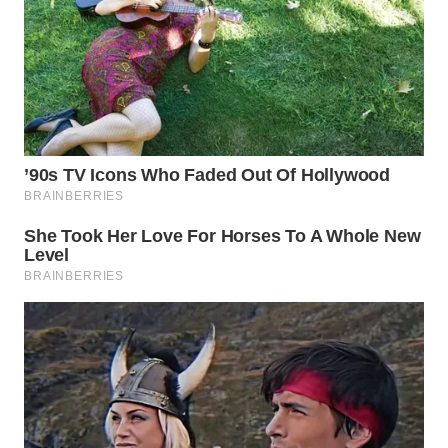
WN
PRIANGAN
TIMUR
WN
SEMARANG
WN
SOLO
WN
BOROBUDUR
WN
MADURA
WN
SURABAYA