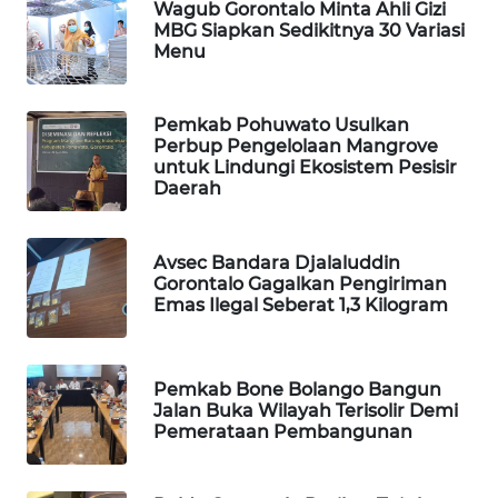
Wagub Gorontalo Minta Ahli Gizi
MBG Siapkan Sedikitnya 30 Variasi
WAHANA
Menu
DESA
WISATA
Pemkab Pohuwato Usulkan
Perbup Pengelolaan Mangrove
LAPAK
untuk Lindungi Ekosistem Pesisir
WAHANA
Daerah
Wahana
Network
Avsec Bandara Djalaluddin
Gorontalo Gagalkan Pengiriman
Emas Ilegal Seberat 1,3 Kilogram
KONSUMEN
LISTRIK
Pemkab Bone Bolango Bangun
MASYARAKAT
Jalan Buka Wilayah Terisolir Demi
KELISTRIKAN
Pemerataan Pembangunan
WALINKI
ID