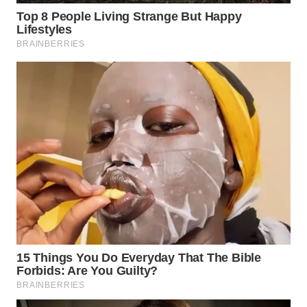
Wahana
Media
Group
WAHANA
NEWS
WAHANA
TANI
WAHANA
ADVOKAT
WAHANA
INFRASTRUKTUR
WAHANA
KONSUMEN