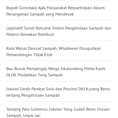
Bupati Gorontalo Ajak Masyarakat Berpartisipasi dalam
WN
Penanganan Sampah yang Mendesak
NUSANTARA
Legislatif Soroti Rencana Sistem Pengelolaan Sampah dan
WN
Potensi Kenaikan Retribusi
JOGJA
Kota Waisai Darurat Sampah, Wisatawan Disuguhkan
WN
Pemandangan Tidak Elok
JATIM
Bau Busuk Menyengat, Warga Sikalondang Minta Kadis
WN
DLHK Pindahkan Tong Sampah
BALI
Jokowi Sindir Pemkot Solo dan Provinsi DKI Kurang Beres
WN
KALBAR
tentang Pengelolaan Sampah
WN
Tantang Para Gubernur, Jokowi: Yang Sudah Beres Urusan
KALTENG
Sampah, Unjuk Jari