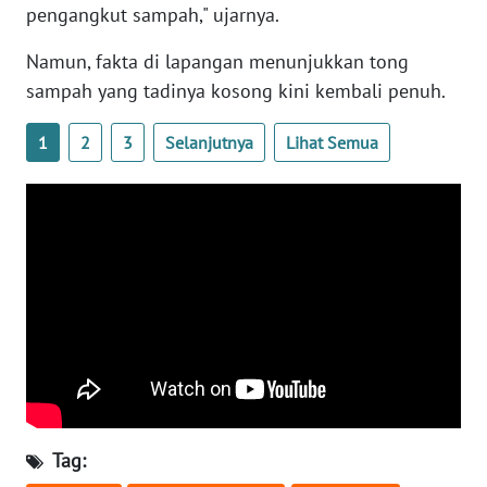
pengangkut sampah," ujarnya.
WN
Namun, fakta di lapangan menunjukkan tong
SERAMBI
sampah yang tadinya kosong kini kembali penuh.
WN
1
2
3
Selanjutnya
Lihat Semua
JAMBI
WN
SULTRA
WN
NTB
WN
SULTENG
WN
Tag:
SULBAR