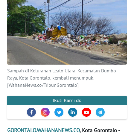
Informasi
INDEKS
BERITA
KONTAK
KAMI
INFO
Sampah di Kelurahan Leato Utara, Kecamatan Dumbo
IKLAN
Raya, Kota Gorontalo, kembali menumpuk.
[WahanaNews.co/TribunGorontalo]
TENTANG
KAMI
Ikuti Kami di:
PEDOMAN
MEDIA
SIBER
GORONTALO.WAHANANEWS.CO
, Kota Gorontalo -