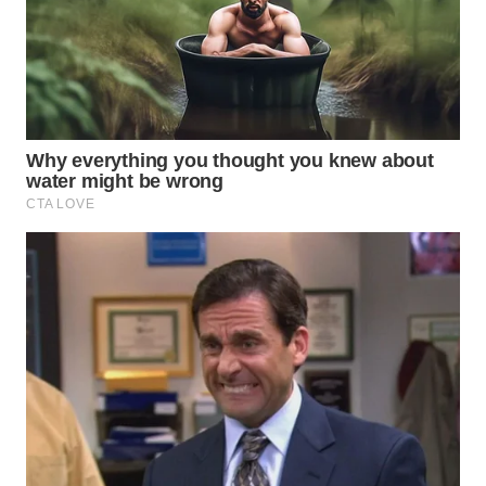
WN
TAPANULI
TENGAH
WN DELI
SERDANG
WN
TEBING
TINGGI
WN
PAKPAK
WN
KARAWANG
WN
BEKASI