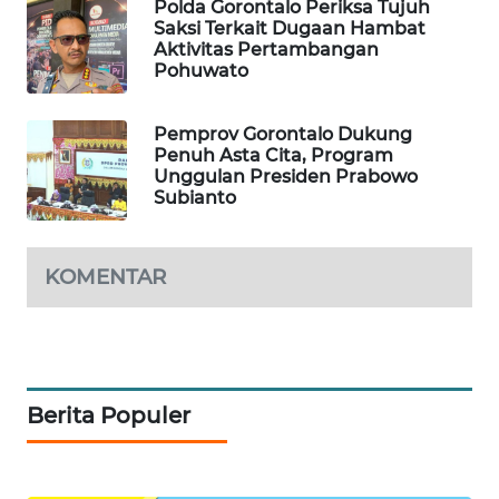
Polda Gorontalo Periksa Tujuh
Saksi Terkait Dugaan Hambat
Aktivitas Pertambangan
MAWAKA
Pohuwato
ID
Pemprov Gorontalo Dukung
MARTABAT
Penuh Asta Cita, Program
NET
Unggulan Presiden Prabowo
Subianto
PLN
WATCH
KOMENTAR
MKLI
LPKKI
Berita Populer
LKKI
KOPEKLIN