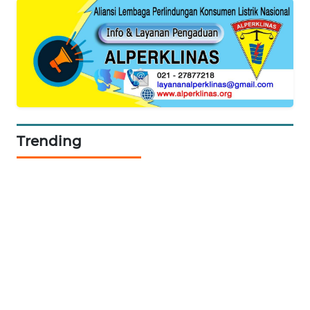
PORTAL
KONSUMEN
FORWAMKI
ALPERKLINAS
Trending
FORJASIDA
TAMBANG
NEWS
SITUNGIR
NEWS
SIDIKALANG
NEWS