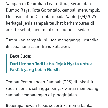
REDAKSI
Sampah di Kelurahan Leato Utara, Kecamatan
Dumbo Raya, Kota Gorontalo, kembali menumpuk.
KARIR
Melansir Tribun Gorontalo pada Sabtu (5/4/2025),
berbagai jenis sampah terlihat berhamburan di
DISCLAIMER
area tersebut, menimbulkan bau tidak sedap.
Tumpukan sampah ini juga mengganggu estetika
Wahana
News
di sepanjang Jalan Trans Sulawesi.
Regional
Baca Juga:
WN
Dari Limbah Jadi Laba, Jejak Nyata untuk
SUMUT
Fakfak yang Lebih Bersih
WN
Tempat Pembuangan Sampah (TPS) di lokasi itu
JAKARTA
sudah penuh, sehingga banyak warga membuang
sampah sembarangan di pinggir jalan.
WN
JABAR
Beberapa hewan lepas seperti kambing bahkan