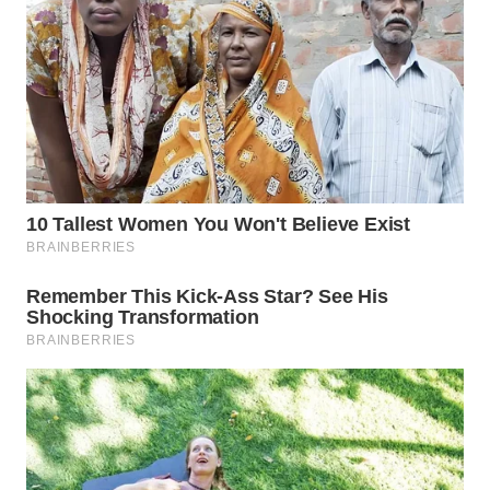
WN
INDRAMAYU
WN
KUNINGAN
WN
MAJALENGKA
WN
SUBANG
WN
SUKABUMI
WN
PURWAKARTA