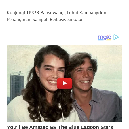
WN
Kunjungi TPS3R Banyuwangi, Luhut Kampanyekan
KALTARA
Penanganan Sampah Berbasis Sirkular
WN
KALSEL
WN
KALTIM
WN
SULSEL
WN
GORONTALO
WN
SULUT