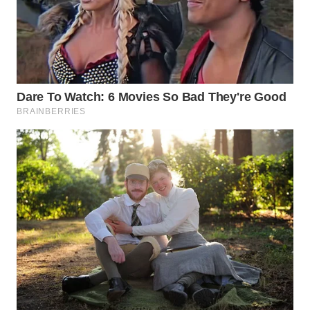
WN
NATUNA
WN
BINTAN
WN
MANDALIKA
WN
LIKUPANG
WN
LABUANBAJO
WN
BORNEO