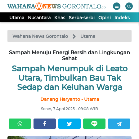
Utama
Nusantara
Khas
Serba-serbi
Opini
Indeks
WAHANA
Tutup
TV
Wahana News Gorontalo
Utama
UTAMA
Sampah Menuju Energi Bersih dan Lingkungan
Sehat
Sampah Menumpuk di Leato
NUSANTARA
Utara, Timbulkan Bau Tak
Sedap dan Keluhan Warga
KHAS
Danang Haryanto - Utama
SERBA-
Senin, 7 April 2025 - 09:08 WIB
SERBI
OPINI