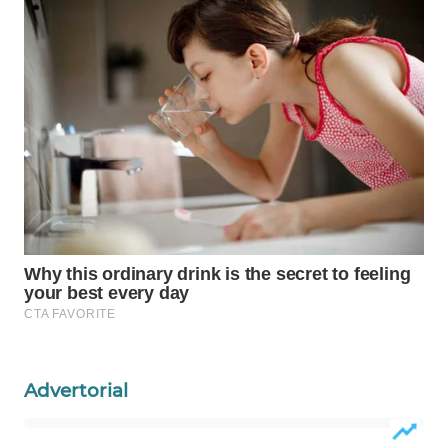
WAHANA
LISTRIK
WAHANA
TRAVEL
WAHANA
TV
WAHANANEWS
ID
WAHANANEWS
CO ID
Advertorial
WAHANANEWS
NET