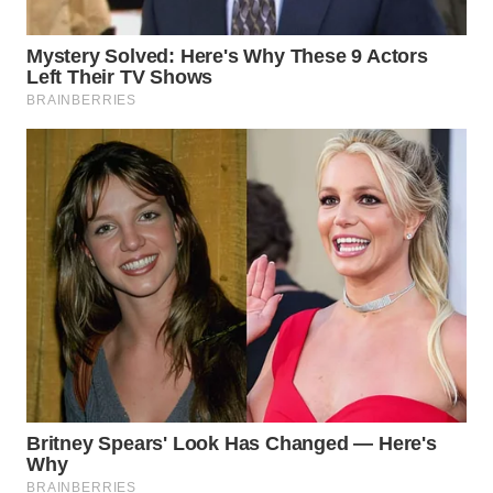
WN
BOGOR
WN
DEPOK
WN
TAPANULI
UTARA
WN
SAMOSIR
WN
PADANG
LAWAS