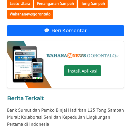
Leato Utara
Penanganan Sampah
Tong Sampah
WN
Wahananewsgorontalo
BABEL
Beri Komentar
WN
SUMBAR
WN
SUMSEL
Install Aplikasi
WN
BENGKULU
Berita Terkait
WN
LAMPUNG
Bank Sumut dan Pemko Binjai Hadirkan 125 Tong Sampah
Mural: Kolaborasi Seni dan Kepedulian Lingkungan
WN
Pertama di Indonesia
JATENG