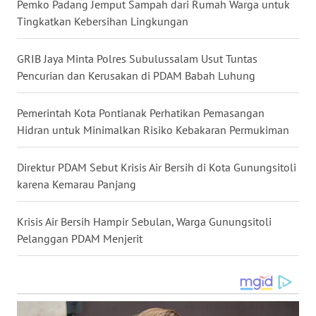
Pemko Padang Jemput Sampah dari Rumah Warga untuk
Tingkatkan Kebersihan Lingkungan
WN
KALTARA
GRIB Jaya Minta Polres Subulussalam Usut Tuntas
Pencurian dan Kerusakan di PDAM Babah Luhung
WN
KALSEL
Pemerintah Kota Pontianak Perhatikan Pemasangan
Hidran untuk Minimalkan Risiko Kebakaran Permukiman
WN
KALTIM
Direktur PDAM Sebut Krisis Air Bersih di Kota Gunungsitoli
WN
karena Kemarau Panjang
SULSEL
Krisis Air Bersih Hampir Sebulan, Warga Gunungsitoli
WN
Pelanggan PDAM Menjerit
GORONTALO
WN
SULUT