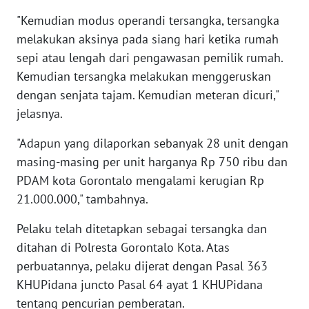
"Kemudian modus operandi tersangka, tersangka
WN
melakukan aksinya pada siang hari ketika rumah
SERAMBI
sepi atau lengah dari pengawasan pemilik rumah.
Kemudian tersangka melakukan menggeruskan
WN
dengan senjata tajam. Kemudian meteran dicuri,"
JAMBI
jelasnya.
WN
"Adapun yang dilaporkan sebanyak 28 unit dengan
SULTRA
masing-masing per unit harganya Rp 750 ribu dan
PDAM kota Gorontalo mengalami kerugian Rp
WN
21.000.000," tambahnya.
NTB
Pelaku telah ditetapkan sebagai tersangka dan
WN
ditahan di Polresta Gorontalo Kota. Atas
SULTENG
perbuatannya, pelaku dijerat dengan Pasal 363
KHUPidana juncto Pasal 64 ayat 1 KHUPidana
WN
tentang pencurian pemberatan.
SULBAR