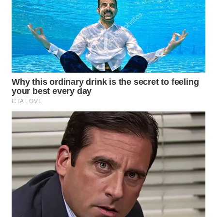
WN
TAPANULI
SELATAN
WN
TANJUNG
LESUNG
WN
KARO
WN
SIMALUNGUN
WN
LABUHANBATU