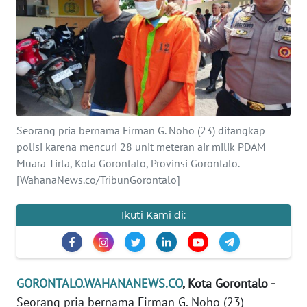
Informasi
INDEKS
BERITA
KONTAK
KAMI
Seorang pria bernama Firman G. Noho (23) ditangkap
polisi karena mencuri 28 unit meteran air milik PDAM
INFO
IKLAN
Muara Tirta, Kota Gorontalo, Provinsi Gorontalo.
[WahanaNews.co/TribunGorontalo]
TENTANG
KAMI
Ikuti Kami di:
PEDOMAN
MEDIA
SIBER
GORONTALO.WAHANANEWS.CO
, Kota Gorontalo -
Seorang pria bernama Firman G. Noho (23)