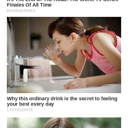
WN
NATUNA
WN
BINTAN
WN
MANDALIKA
WN
LIKUPANG
WN
LABUANBAJO
WN
BORNEO