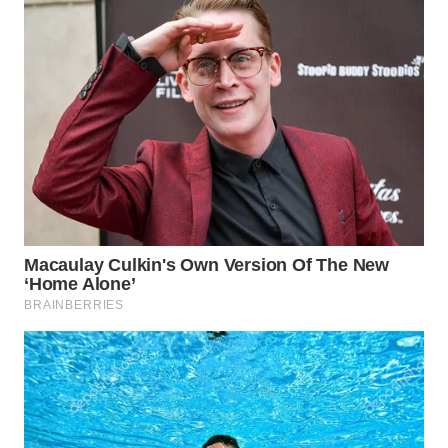
WN
MALUKU
WN
MALUT
WN
DAIRI
WN
DANAU
TOBA
WN
NIAS
WN
LANGKAT