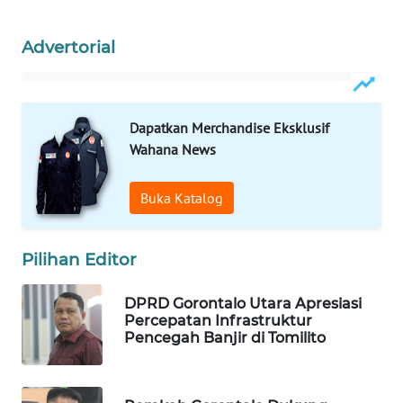
WAHANA
Advertorial
DESA
WISATA
LAPAK
Dapatkan Merchandise Eksklusif
WAHANA
Wahana News
Wahana
Buka Katalog
Network
KONSUMEN
Pilihan Editor
LISTRIK
DPRD Gorontalo Utara Apresiasi
MASYARAKAT
Percepatan Infrastruktur
KELISTRIKAN
Pencegah Banjir di Tomilito
WALINKI
ID