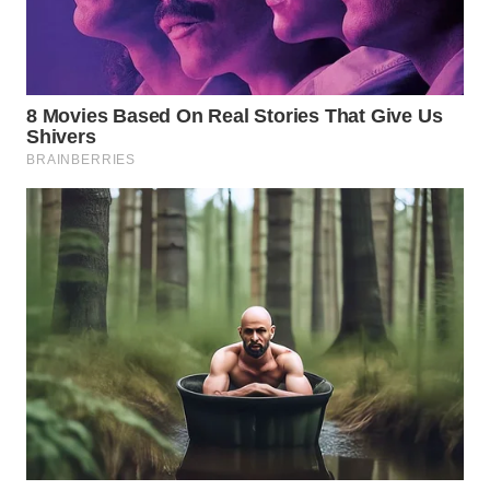
WN
INDRAMAYU
WN
KUNINGAN
WN
MAJALENGKA
WN
SUBANG
WN
SUKABUMI
WN
PURWAKARTA