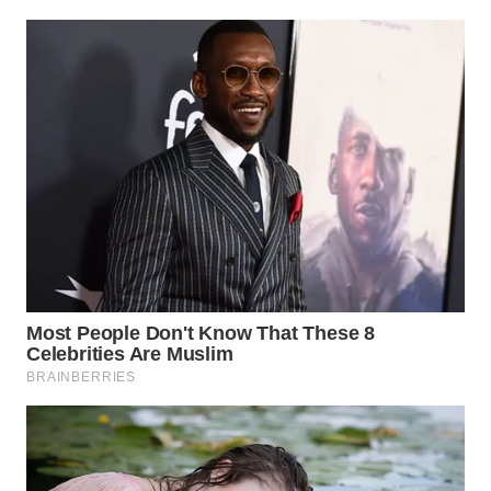
WN
BOGOR
WN
DEPOK
WN
TAPANULI
UTARA
WN
SAMOSIR
WN
PADANG
LAWAS