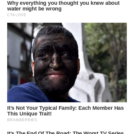
WN
PRIANGAN
TIMUR
WN
SEMARANG
WN
SOLO
WN
BOROBUDUR
WN
MADURA
WN
SURABAYA