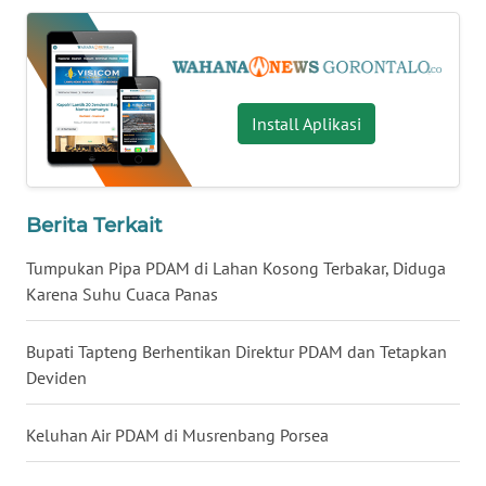
WN
NUSANTARA
Install Aplikasi
WN
JOGJA
WN
Berita Terkait
JATIM
Tumpukan Pipa PDAM di Lahan Kosong Terbakar, Diduga
WN
Karena Suhu Cuaca Panas
BALI
Bupati Tapteng Berhentikan Direktur PDAM dan Tetapkan
WN
Deviden
KALBAR
Keluhan Air PDAM di Musrenbang Porsea
WN
KALTENG