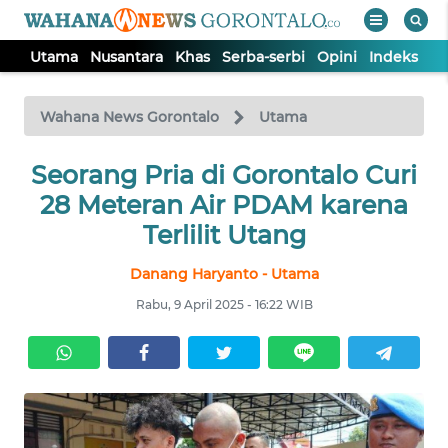
Utama
Nusantara
Khas
Serba-serbi
Opini
Indeks
WAHANA
Tutup
TV
Wahana News Gorontalo
Utama
UTAMA
Seorang Pria di Gorontalo Curi
28 Meteran Air PDAM karena
NUSANTARA
Terlilit Utang
Danang Haryanto - Utama
KHAS
Rabu, 9 April 2025 - 16:22 WIB
SERBA-
SERBI
OPINI