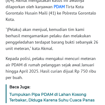
(8/4). Akmal mengatakan kasus ini awalnya
dilaporkan oleh karyawan
PDAM
Tirta Kota
WN
Gorontalo Husain Maili (41) ke Polresta Gorontalo
BANTEN
Kota.
WN
"(Pelaku) akan menjual, kemudian tim kami
NTT
berhasil mengamankan pelaku dan melakukan
penggeledahan terdapat barang bukti sebanyak 26
WN
KEPRI
unit meteran," kata Akmal.
Kepada polisi, pelaku mengakui mencuri meteran
WN
air PDAM di rumah pelanggan sejak awal Januari
PAPUA
hingga April 2025. Hasil curian dijual Rp 750 ribu
per buah.
WN
PAPUA
BARAT
Baca Juga:
Tumpukan Pipa PDAM di Lahan Kosong
WN
Terbakar, Diduga Karena Suhu Cuaca Panas
RIAU