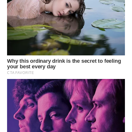
WN
SUMEDANG
WN
CIANJUR
WN
KEPULAUAN
SERIBU
WN
TANGERANG
WN
BINJAI
WN
CIREBON