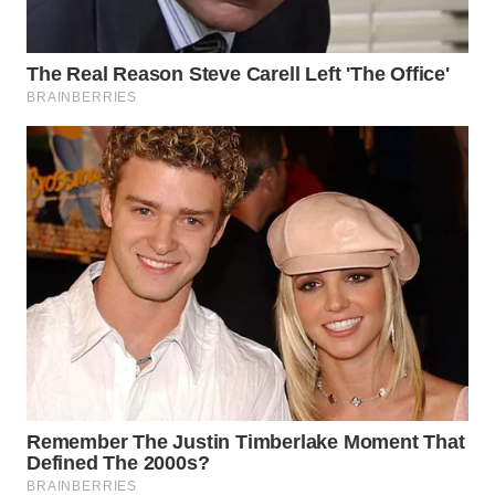
WN
TAPANULI
TENGAH
WN DELI
SERDANG
WN
TEBING
TINGGI
WN
PAKPAK
WN
KARAWANG
WN
BEKASI