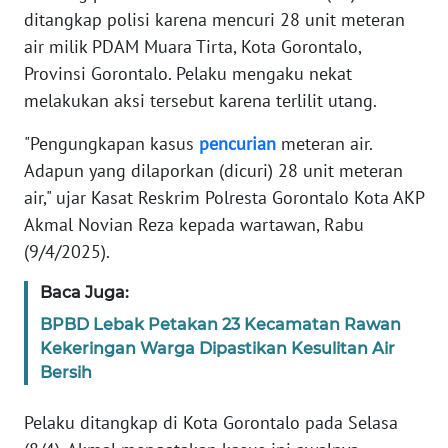
REDAKSI
ditangkap polisi karena mencuri 28 unit meteran
air milik PDAM Muara Tirta, Kota Gorontalo,
KARIR
Provinsi Gorontalo. Pelaku mengaku nekat
melakukan aksi tersebut karena terlilit utang.
DISCLAIMER
"Pengungkapan kasus
pencurian
meteran air.
Wahana
Adapun yang dilaporkan (dicuri) 28 unit meteran
News
air," ujar Kasat Reskrim Polresta Gorontalo Kota AKP
Regional
Akmal Novian Reza kepada wartawan, Rabu
(9/4/2025).
WN
SUMUT
Baca Juga:
BPBD Lebak Petakan 23 Kecamatan Rawan
WN
Kekeringan Warga Dipastikan Kesulitan Air
JAKARTA
Bersih
WN
Pelaku ditangkap di Kota Gorontalo pada Selasa
JABAR