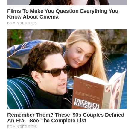
WAHANA
SPORT
WAHANA
UMKM
WAHANA
SELEB
WAHANA
PERSONA
WAHANA
OTOMOTIF
WAHANA
HEALTH