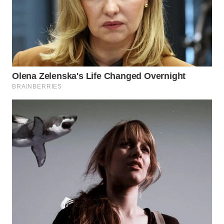
WAHANA
LISTRIK
WAHANA
TRAVEL
WAHANA
TV
WAHANANEWS
ID
WAHANANEWS
CO ID
WAHANANEWS
NET