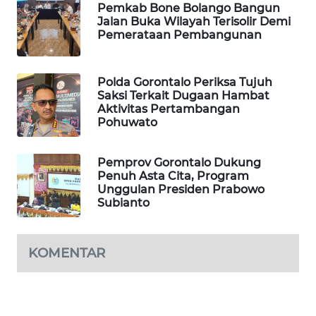
Pemkab Bone Bolango Bangun
Jalan Buka Wilayah Terisolir Demi
PORTAL
Pemerataan Pembangunan
KONSUMEN
FORWAMKI
Polda Gorontalo Periksa Tujuh
Saksi Terkait Dugaan Hambat
Aktivitas Pertambangan
ALPERKLINAS
Pohuwato
FORJASIDA
Pemprov Gorontalo Dukung
Penuh Asta Cita, Program
Unggulan Presiden Prabowo
TAMBANG
Subianto
NEWS
SITUNGIR
KOMENTAR
NEWS
SIDIKALANG
NEWS