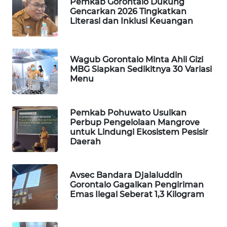
Pemkab Gorontalo Dukung
Gencarkan 2026 Tingkatkan
Literasi dan Inklusi Keuangan
MAWAKA
ID
Wagub Gorontalo Minta Ahli Gizi
MARTABAT
MBG Siapkan Sedikitnya 30 Variasi
NET
Menu
PLN
WATCH
Pemkab Pohuwato Usulkan
Perbup Pengelolaan Mangrove
untuk Lindungi Ekosistem Pesisir
MKLI
Daerah
LPKKI
Avsec Bandara Djalaluddin
Gorontalo Gagalkan Pengiriman
LKKI
Emas Ilegal Seberat 1,3 Kilogram
KOPEKLIN