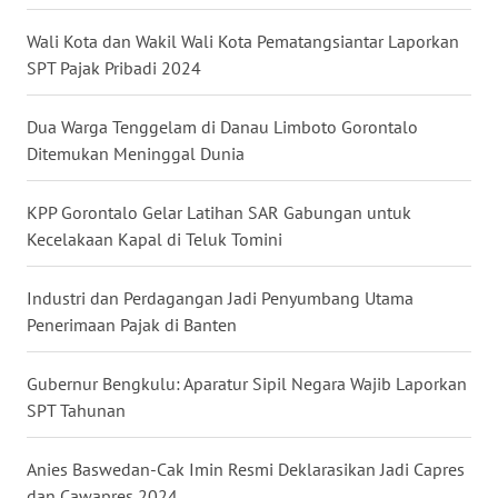
Wali Kota dan Wakil Wali Kota Pematangsiantar Laporkan
WN
KALTARA
SPT Pajak Pribadi 2024
WN
Dua Warga Tenggelam di Danau Limboto Gorontalo
KALSEL
Ditemukan Meninggal Dunia
WN
KPP Gorontalo Gelar Latihan SAR Gabungan untuk
KALTIM
Kecelakaan Kapal di Teluk Tomini
WN
Industri dan Perdagangan Jadi Penyumbang Utama
SULSEL
Penerimaan Pajak di Banten
WN
Gubernur Bengkulu: Aparatur Sipil Negara Wajib Laporkan
GORONTALO
SPT Tahunan
WN
Anies Baswedan-Cak Imin Resmi Deklarasikan Jadi Capres
SULUT
dan Cawapres 2024