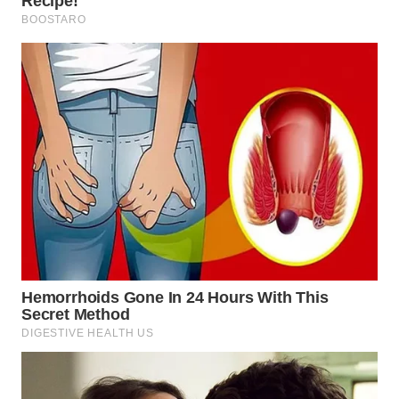
WN
SUMEDANG
WN
CIANJUR
WN
KEPULAUAN
SERIBU
WN
TANGERANG
WN
BINJAI
WN
CIREBON