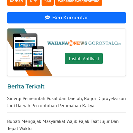
Korban
KPP
SAR
Wahananewsgorontalo
WN
Beri Komentar
NUSANTARA
WN
JOGJA
WN
Install Aplikasi
JATIM
WN
BALI
Berita Terkait
Sinergi Pemerintah Pusat dan Daerah, Bogor Diproyeksikan
WN
Jadi Daerah Percontohan Perumahan Rakyat
KALBAR
Bupati Mengajak Masyarakat Wajib Pajak Taat Jujur Dan
WN
Tepat Waktu
KALTENG