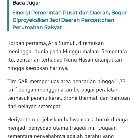
Baca Juga:
Sinergi Pemerintah Pusat dan Daerah, Bogor
WN
Diproyeksikan Jadi Daerah Percontohan
SERAMBI
Perumahan Rakyat
WN
Korban pertama, Aris Sumuli, ditemukan
JAMBI
meninggal dunia pada Minggu malam. Sementara
itu, pencarian terhadap Nunu Hasan dilanjutkan
WN
SULTRA
hingga keesokan harinya.
Tim SAR memperluas area pencarian hingga 1,72
WN
km² dengan menggunakan berbagai peralatan
NTB
termasuk perahu karet, drone thermal, dan bantuan
dari nelayan setempat.
WN
SULTENG
Heriyanto menjelaskan bahwa cuaca buruk diduga
menjadi penyebab utama tragedi ini. "Dugaan
WN
sementara penyebabnya adalah perahu yang
SULBAR