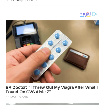
WN
MALUKU
WN
MALUT
WN
DAIRI
WN
DANAU
TOBA
WN
NIAS
WN
LANGKAT