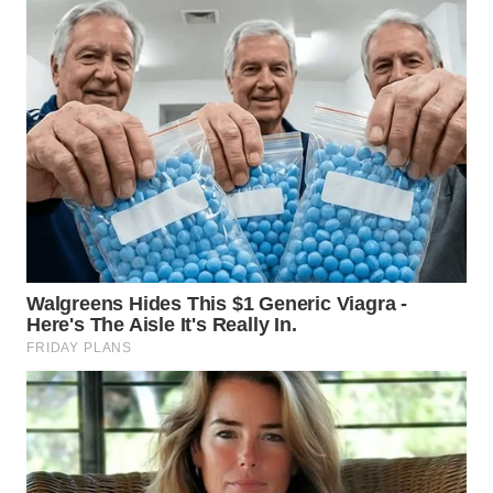
WN
TAPANULI
SELATAN
WN
TANJUNG
LESUNG
WN
KARO
WN
SIMALUNGUN
WN
LABUHANBATU