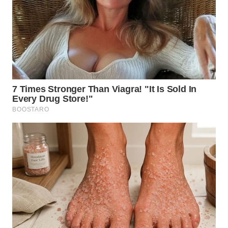
WN
TAPANULI
TENGAH
WN DELI
SERDANG
WN
TEBING
TINGGI
WN
PAKPAK
WN
KARAWANG
WN
BEKASI