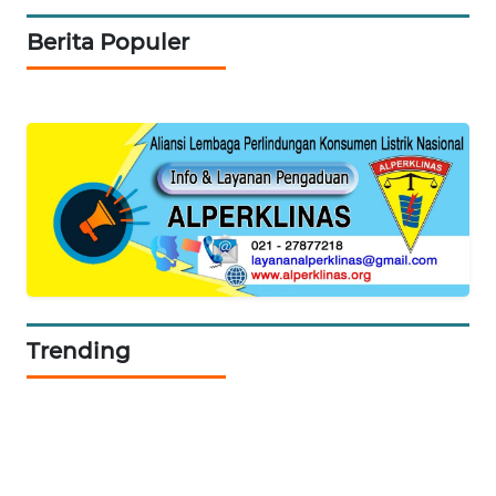
Berita Populer
PORTAL
KONSUMEN
FORWAMKI
ALPERKLINAS
FORJASIDA
TAMBANG
NEWS
Trending
SITUNGIR
NEWS
SIDIKALANG
NEWS