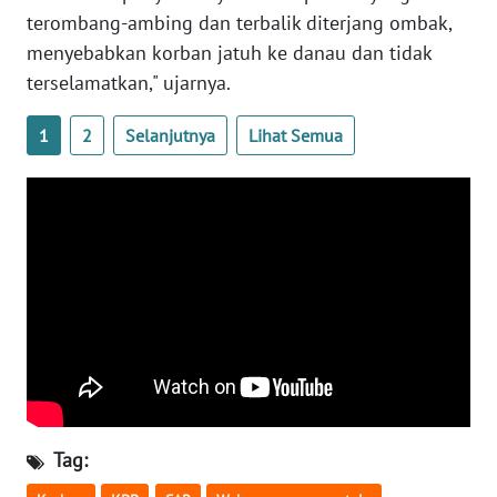
terombang-ambing dan terbalik diterjang ombak,
WN
menyebabkan korban jatuh ke danau dan tidak
BABEL
terselamatkan," ujarnya.
WN
1
2
Selanjutnya
Lihat Semua
SUMBAR
WN
SUMSEL
WN
BENGKULU
WN
LAMPUNG
Tag:
WN
JATENG