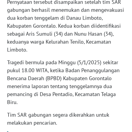
Pernyataan tersebut disampaikan setelah tim SAR
gabungan berhasil menemukan dan mengevakuasi
WN
BANTEN
dua korban tenggelam di Danau Limboto,
Kabupaten Gorontalo. Kedua korban diidentifikasi
WN
sebagai Aris Sumuli (34) dan Nunu Hasan (34),
NTT
keduanya warga Kelurahan Tenilo, Kecamatan
Limboto.
WN
KEPRI
Tragedi bermula pada Minggu (5/1/2025) sekitar
pukul 18.00 WITA, ketika Badan Penanggulangan
WN
Bencana Daerah (BPBD) Kabupaten Gorontalo
PAPUA
menerima laporan tentang tenggelamnya dua
pemancing di Desa Pentadio, Kecamatan Telaga
WN
Biru.
PAPUA
BARAT
Tim SAR gabungan segera dikerahkan untuk
melakukan pencarian.
WN
RIAU