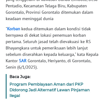
REDAKSI
Pentadio, Kecamatan Telaga Biru, Kabupaten
Gorontalo, Provinsi Gorontalo ditemukan dalam
KARIR
keadaan meninggal dunia
DISCLAIMER
"
Korban
kedua ditemukan dalam kondisi tidak
bernyawa di dekat lokasi penemuan korban
Wahana
pertama. Seluruh jasad telah dievakuasi ke RS
News
Bhayangkara untuk pemeriksaan lebih lanjut
Regional
sebelum diserahkan kepada keluarga," kata Kepala
Kantor
SAR
Gorontalo, Heriyanto, di Gorontalo,
WN
SUMUT
Senin (6/1/2025).
Baca Juga:
WN
JAKARTA
Program Pembiayaan Aman dari PKP
Didorong Jadi Alternatif Lawan Pinjaman
Ilegal
WN
JABAR