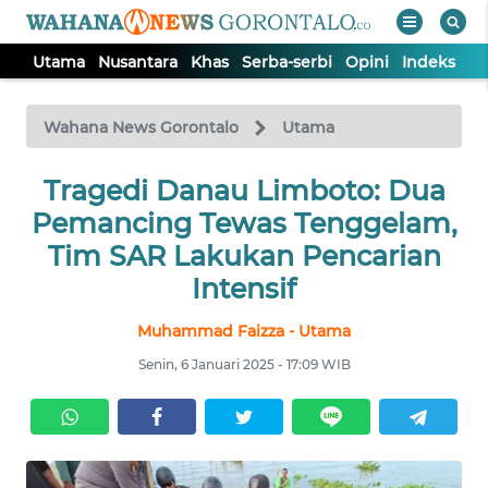
Utama
Nusantara
Khas
Serba-serbi
Opini
Indeks
WAHANA
Tutup
TV
Wahana News Gorontalo
Utama
UTAMA
Tragedi Danau Limboto: Dua
Pemancing Tewas Tenggelam,
NUSANTARA
Tim SAR Lakukan Pencarian
Intensif
KHAS
Muhammad Faizza - Utama
Senin, 6 Januari 2025 - 17:09 WIB
SERBA-
SERBI
OPINI