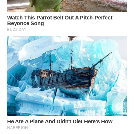
WAHANA
LISTRIK
WAHANA
TRAVEL
WAHANA
TV
WAHANANEWS
ID
WAHANANEWS
CO ID
WAHANANEWS
NET