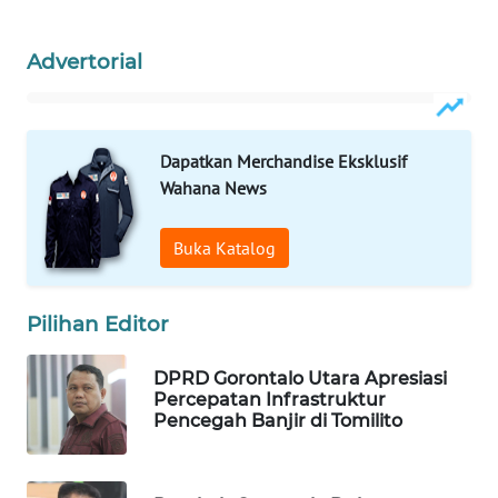
WAHANA
Advertorial
SPORT
WAHANA
UMKM
Dapatkan Merchandise Eksklusif
Wahana News
WAHANA
SELEB
Buka Katalog
WAHANA
PERSONA
Pilihan Editor
WAHANA
DPRD Gorontalo Utara Apresiasi
OTOMOTIF
Percepatan Infrastruktur
Pencegah Banjir di Tomilito
WAHANA
HEALTH