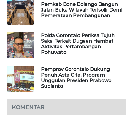
Pemkab Bone Bolango Bangun
Jalan Buka Wilayah Terisolir Demi
MAWAKA
Pemerataan Pembangunan
ID
Polda Gorontalo Periksa Tujuh
MARTABAT
Saksi Terkait Dugaan Hambat
NET
Aktivitas Pertambangan
Pohuwato
PLN
WATCH
Pemprov Gorontalo Dukung
Penuh Asta Cita, Program
Unggulan Presiden Prabowo
MKLI
Subianto
LPKKI
KOMENTAR
LKKI
KOPEKLIN