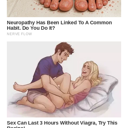
WN
BOGOR
WN
DEPOK
WN
TAPANULI
UTARA
WN
SAMOSIR
WN
PADANG
LAWAS