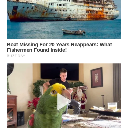
Wahana
Media
Group
WAHANA
NEWS
WAHANA
TANI
WAHANA
ADVOKAT
WAHANA
INFRASTRUKTUR
WAHANA
KONSUMEN