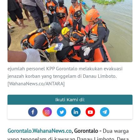
Informasi
INDEKS
BERITA
KONTAK
KAMI
INFO
ejumlah personel KPP Gorontalo melakukan evakuasi
IKLAN
jenazah korban yang tenggelam di Danau Limboto.
[WahanaNews.co/ANTARA]
TENTANG
KAMI
Ikuti Kami di:
PEDOMAN
MEDIA
SIBER
Gorontalo.WahanaNews.co
, Gorontalo -
Dua warga
yang tenggelam di kawasan Danau Limboto, Desa