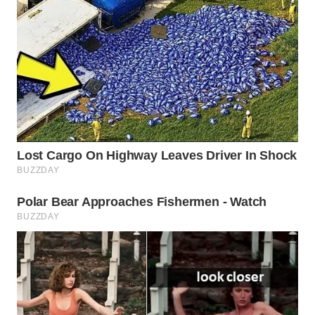
WN
PRIANGAN
TIMUR
WN
SEMARANG
WN
SOLO
WN
BOROBUDUR
WN
MADURA
WN
SURABAYA