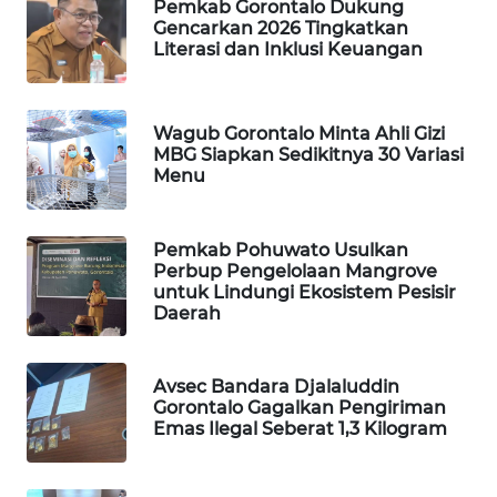
Pemkab Gorontalo Dukung
Gencarkan 2026 Tingkatkan
WAHANA
Literasi dan Inklusi Keuangan
DESA
WISATA
Wagub Gorontalo Minta Ahli Gizi
LAPAK
MBG Siapkan Sedikitnya 30 Variasi
WAHANA
Menu
Wahana
Network
Pemkab Pohuwato Usulkan
Perbup Pengelolaan Mangrove
untuk Lindungi Ekosistem Pesisir
KONSUMEN
Daerah
LISTRIK
Avsec Bandara Djalaluddin
MASYARAKAT
Gorontalo Gagalkan Pengiriman
KELISTRIKAN
Emas Ilegal Seberat 1,3 Kilogram
WALINKI
ID