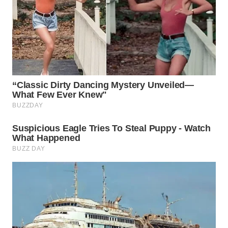
WN
NATUNA
WN
BINTAN
WN
MANDALIKA
WN
LIKUPANG
WN
LABUANBAJO
WN
BORNEO