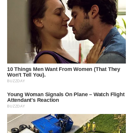
WN
INDRAMAYU
WN
KUNINGAN
WN
MAJALENGKA
WN
SUBANG
WN
SUKABUMI
WN
PURWAKARTA