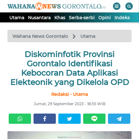
Utama
Nusantara
Khas
Serba-serbi
Opini
Indeks
WAHANA
Tutup
TV
Wahana News Gorontalo
Utama
UTAMA
Diskominfotik Provinsi
Gorontalo Identifikasi
NUSANTARA
Kebocoran Data Aplikasi
Elekteonik yang Dikelola OPD
KHAS
Redaksi - Utama
Jumat, 29 September 2023 - 18:55 WIB
SERBA-
SERBI
OPINI