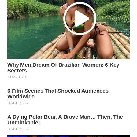
WN
NATUNA
WN
BINTAN
WN
MANDALIKA
WN
LIKUPANG
WN
LABUANBAJO
WN
BORNEO