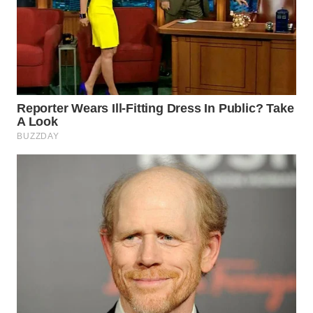
WN
SUMEDANG
WN
CIANJUR
WN
KEPULAUAN
SERIBU
WN
TANGERANG
WN
BINJAI
WN
CIREBON