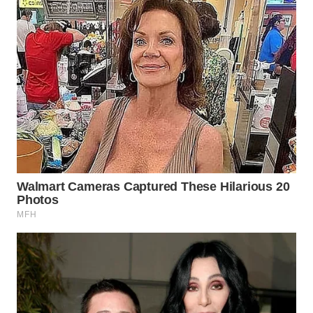
WN
TAPANULI
TENGAH
WN DELI
SERDANG
WN
TEBING
TINGGI
WN
PAKPAK
WN
KARAWANG
WN
BEKASI