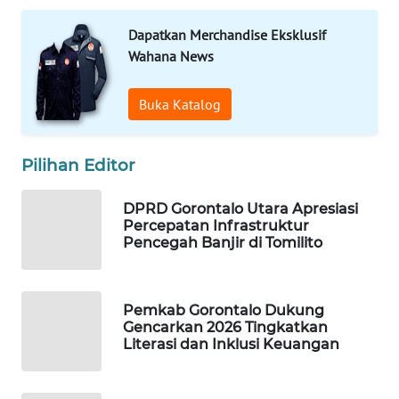
Dapatkan Merchandise Eksklusif
WAHANA
Wahana News
LISTRIK
Buka Katalog
WAHANA
TRAVEL
Pilihan Editor
WAHANA
TV
DPRD Gorontalo Utara Apresiasi
Percepatan Infrastruktur
WAHANANEWS
Pencegah Banjir di Tomilito
ID
WAHANANEWS
Pemkab Gorontalo Dukung
CO ID
Gencarkan 2026 Tingkatkan
Literasi dan Inklusi Keuangan
WAHANANEWS
NET