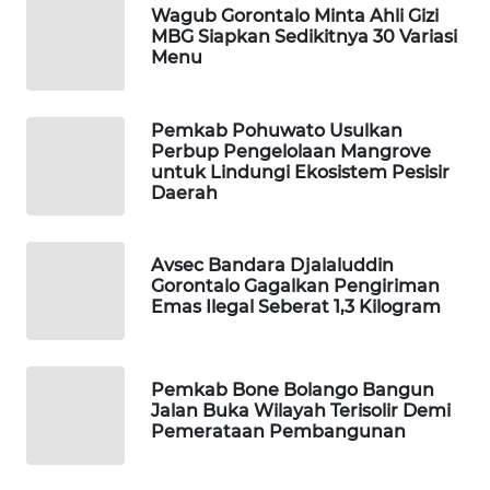
Wagub Gorontalo Minta Ahli Gizi
MBG Siapkan Sedikitnya 30 Variasi
WAHANA
Menu
SPORT
WAHANA
Pemkab Pohuwato Usulkan
UMKM
Perbup Pengelolaan Mangrove
untuk Lindungi Ekosistem Pesisir
Daerah
WAHANA
SELEB
Avsec Bandara Djalaluddin
Gorontalo Gagalkan Pengiriman
WAHANA
Emas Ilegal Seberat 1,3 Kilogram
PERSONA
WAHANA
Pemkab Bone Bolango Bangun
OTOMOTIF
Jalan Buka Wilayah Terisolir Demi
Pemerataan Pembangunan
WAHANA
HEALTH