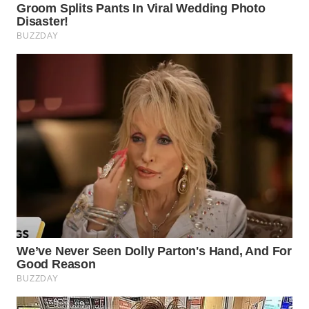
WN
TAPANULI
SELATAN
WN
TANJUNG
LESUNG
WN
KARO
WN
SIMALUNGUN
WN
LABUHANBATU