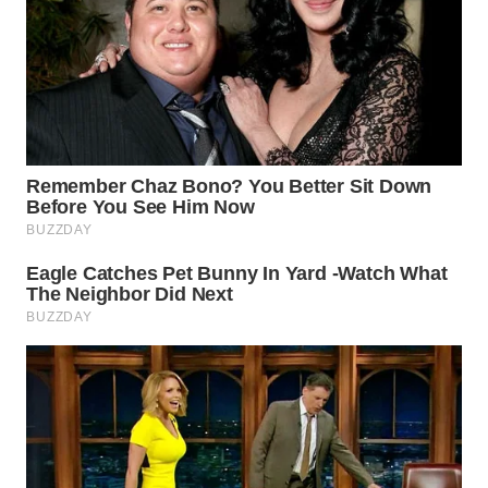
WN
BOGOR
WN
DEPOK
WN
TAPANULI
UTARA
WN
SAMOSIR
WN
PADANG
LAWAS