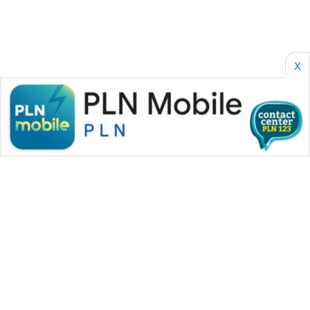
SONYA
ASA
NEWS
X
WAHANA MEDIA GROUP