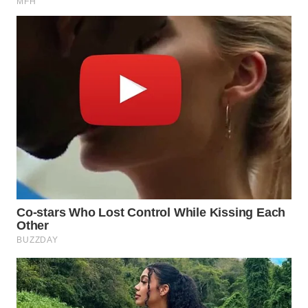
WN
PRIANGAN
TIMUR
WN
SEMARANG
WN
SOLO
WN
BOROBUDUR
WN
MADURA
WN
SURABAYA