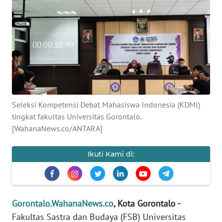
Informasi
INDEKS
BERITA
KONTAK
KAMI
Seleksi Kompetensi Debat Mahasiswa Indonesia (KDMI)
INFO
tingkat fakultas Universitas Gorontalo.
IKLAN
[WahanaNews.co/ANTARA]
TENTANG
KAMI
Ikuti Kami di:
PEDOMAN
MEDIA
SIBER
Gorontalo.WahanaNews.co
, Kota Gorontalo -
Fakultas Sastra dan Budaya (FSB) Universitas