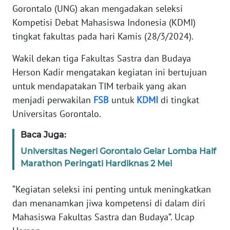
REDAKSI
Gorontalo (UNG) akan mengadakan seleksi
Kompetisi Debat Mahasiswa Indonesia (KDMI)
KARIR
tingkat fakultas pada hari Kamis (28/3/2024).
Wakil dekan tiga Fakultas Sastra dan Budaya
DISCLAIMER
Herson Kadir mengatakan kegiatan ini bertujuan
untuk mendapatakan TIM terbaik yang akan
Wahana
News
menjadi perwakilan
FSB
untuk
KDMI
di tingkat
Regional
Universitas Gorontalo.
WN
Baca Juga:
SUMUT
Universitas Negeri Gorontalo Gelar Lomba Half
Marathon Peringati Hardiknas 2 Mei
WN
JAKARTA
“Kegiatan seleksi ini penting untuk meningkatkan
dan menanamkan jiwa kompetensi di dalam diri
WN
Mahasiswa Fakultas Sastra dan Budaya”. Ucap
JABAR