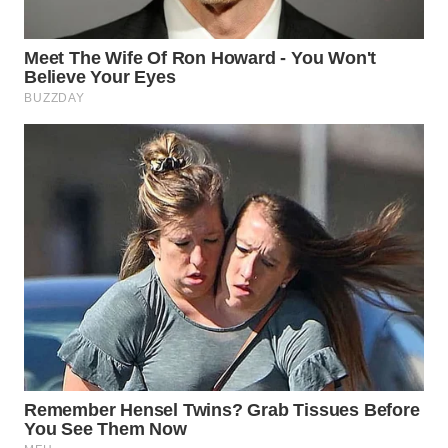
WN
INDRAMAYU
WN
KUNINGAN
WN
MAJALENGKA
WN
SUBANG
WN
SUKABUMI
WN
PURWAKARTA