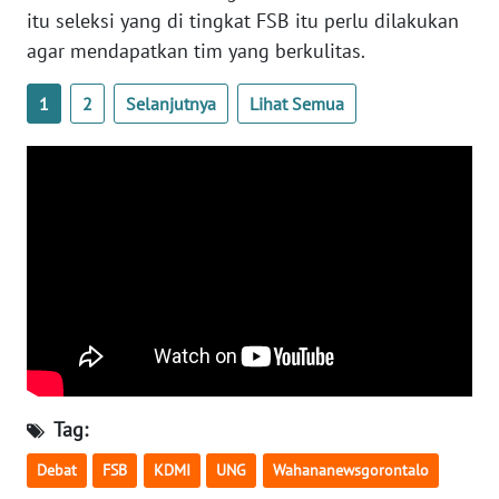
itu seleksi yang di tingkat FSB itu perlu dilakukan
agar mendapatkan tim yang berkulitas.
WN
BABEL
1
2
Selanjutnya
Lihat Semua
WN
SUMBAR
WN
SUMSEL
WN
BENGKULU
WN
LAMPUNG
Tag:
WN
Debat
FSB
KDMI
UNG
Wahananewsgorontalo
JATENG