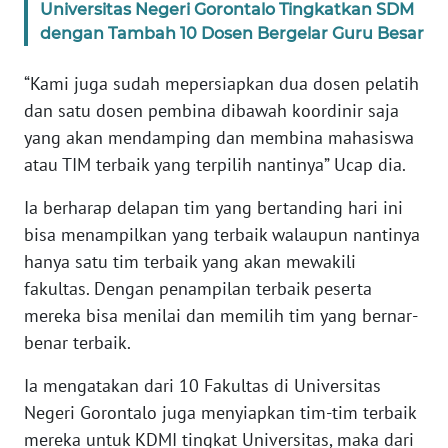
Universitas Negeri Gorontalo Tingkatkan SDM
dengan Tambah 10 Dosen Bergelar Guru Besar
WN
SERAMBI
“Kami juga sudah mepersiapkan dua dosen pelatih
dan satu dosen pembina dibawah koordinir saja
WN
yang akan mendamping dan membina mahasiswa
JAMBI
atau TIM terbaik yang terpilih nantinya” Ucap dia.
WN
Ia berharap delapan tim yang bertanding hari ini
SULTRA
bisa menampilkan yang terbaik walaupun nantinya
hanya satu tim terbaik yang akan mewakili
WN
fakultas. Dengan penampilan terbaik peserta
NTB
mereka bisa menilai dan memilih tim yang bernar-
benar terbaik.
WN
SULTENG
Ia mengatakan dari 10 Fakultas di Universitas
Negeri Gorontalo juga menyiapkan tim-tim terbaik
WN
mereka untuk KDMI tingkat Universitas, maka dari
SULBAR