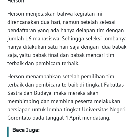
Herson
WN
Herson menjelaskan bahwa kegiatan ini
BANTEN
direncanakan dua hari, namun setelah selesai
pendaftaran yang ada hanya delapan tim dengan
WN
jumlah 16 mahasiswa. Sehingga seleksi lombanya
NTT
hanya dilakukan satu hari saja dengan dua babak
saja, yaitu babak final dan babak mencari tim
WN
KEPRI
terbaik dan pembicara terbaik.
Herson menambahkan setelah pemilihan tim
WN
terbaik dan pembicara terbaik di tingkat Fakultas
PAPUA
Sastra dan Budaya, maka mereka akan
membimbing dan membina peserta melakukan
WN
PAPUA
persiapan untuk lomba tingkat Universitas Negeri
BARAT
Gorontalo pada tanggal 4 April mendatang.
WN
Baca Juga:
RIAU