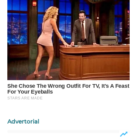
Wahana
Media
Group
WAHANA
NEWS
WAHANA
TANI
WAHANA
ADVOKAT
WAHANA
INFRASTRUKTUR
Advertorial
WAHANA
KONSUMEN