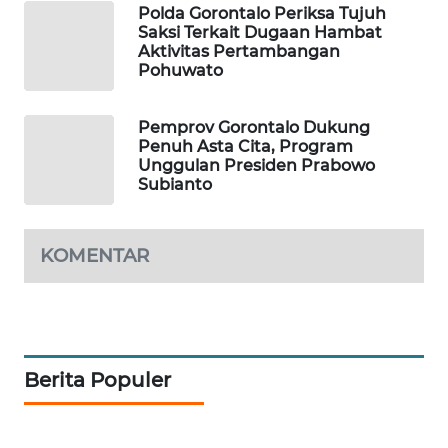
Polda Gorontalo Periksa Tujuh
Saksi Terkait Dugaan Hambat
WAHANA
Aktivitas Pertambangan
DESA
Pohuwato
WISATA
Pemprov Gorontalo Dukung
LAPAK
Penuh Asta Cita, Program
WAHANA
Unggulan Presiden Prabowo
Subianto
Wahana
Network
KOMENTAR
KONSUMEN
LISTRIK
MASYARAKAT
KELISTRIKAN
Berita Populer
WALINKI
ID