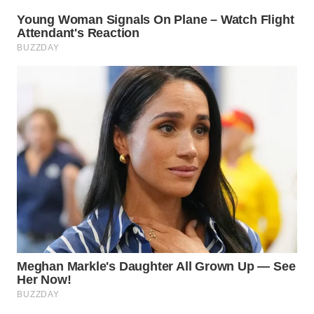
WN
MALUKU
WN
MALUT
WN
DAIRI
WN
DANAU
TOBA
WN
NIAS
WN
LANGKAT