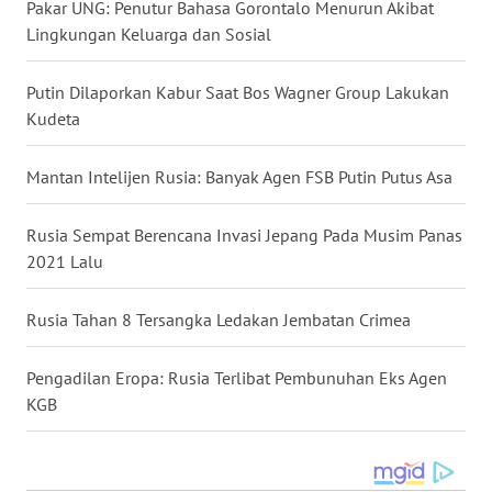
Pakar UNG: Penutur Bahasa Gorontalo Menurun Akibat
Lingkungan Keluarga dan Sosial
WN
KALTARA
Putin Dilaporkan Kabur Saat Bos Wagner Group Lakukan
Kudeta
WN
KALSEL
Mantan Intelijen Rusia: Banyak Agen FSB Putin Putus Asa
WN
KALTIM
Rusia Sempat Berencana Invasi Jepang Pada Musim Panas
2021 Lalu
WN
SULSEL
Rusia Tahan 8 Tersangka Ledakan Jembatan Crimea
WN
Pengadilan Eropa: Rusia Terlibat Pembunuhan Eks Agen
GORONTALO
KGB
WN
SULUT