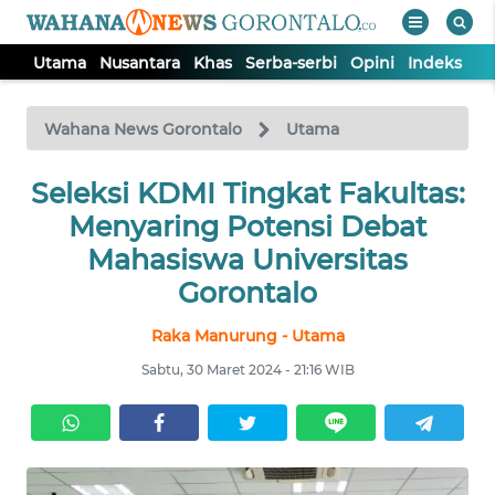
Utama
Nusantara
Khas
Serba-serbi
Opini
Indeks
WAHANA
Tutup
TV
Wahana News Gorontalo
Utama
Seleksi KDMI Tingkat Fakultas:
UTAMA
Menyaring Potensi Debat
NUSANTARA
Mahasiswa Universitas
Gorontalo
KHAS
Raka Manurung - Utama
Sabtu, 30 Maret 2024 - 21:16 WIB
SERBA-
SERBI
OPINI