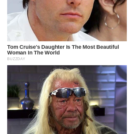
WN
TAPANULI
TENGAH
WN DELI
SERDANG
WN
TEBING
TINGGI
WN
PAKPAK
WN
KARAWANG
WN
BEKASI