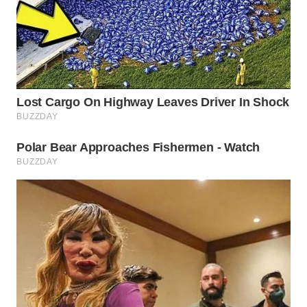
WN
NUSANTARA
WN
JOGJA
WN
JATIM
WN
BALI
WN
KALBAR
WN
KALTENG