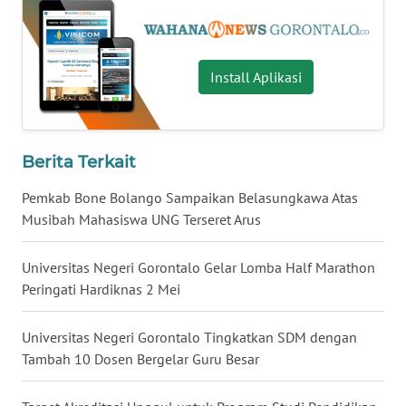
WN
BANTEN
Install Aplikasi
WN
NTT
Berita Terkait
WN
KEPRI
Pemkab Bone Bolango Sampaikan Belasungkawa Atas
Musibah Mahasiswa UNG Terseret Arus
WN
PAPUA
Universitas Negeri Gorontalo Gelar Lomba Half Marathon
Peringati Hardiknas 2 Mei
WN
PAPUA
BARAT
Universitas Negeri Gorontalo Tingkatkan SDM dengan
Tambah 10 Dosen Bergelar Guru Besar
WN
RIAU