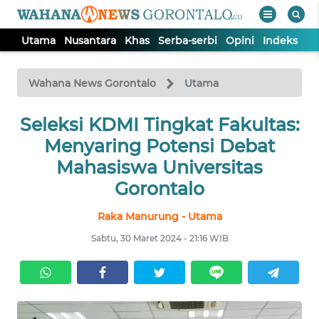
Utama
Nusantara
Khas
Serba-serbi
Opini
Indeks
WAHANA
Tutup
TV
Wahana News Gorontalo
Utama
Seleksi KDMI Tingkat Fakultas:
UTAMA
Menyaring Potensi Debat
NUSANTARA
Mahasiswa Universitas
Gorontalo
KHAS
Raka Manurung - Utama
Sabtu, 30 Maret 2024 - 21:16 WIB
SERBA-
SERBI
OPINI