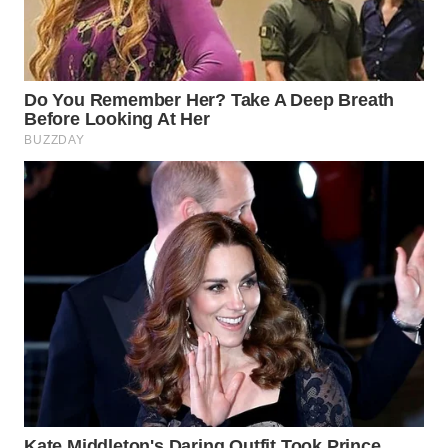
WN
KALTARA
WN
KALSEL
WN
KALTIM
WN
SULSEL
WN
GORONTALO
WN
SULUT