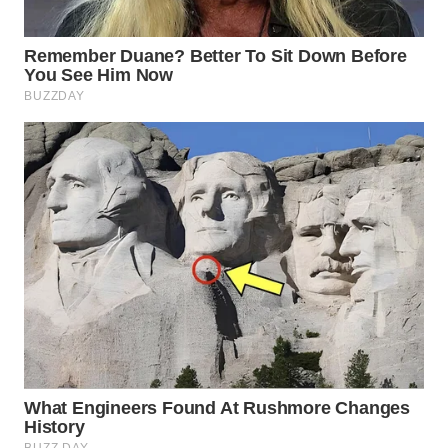
WN
BOGOR
WN
DEPOK
WN
TAPANULI
UTARA
WN
SAMOSIR
WN
PADANG
LAWAS