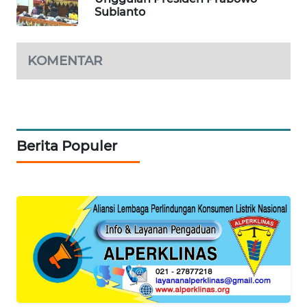
Subianto
WAHANA
LISTRIK
KOMENTAR
WAHANA
TRAVEL
WAHANA
Berita Populer
TV
WAHANANEWS
ID
WAHANANEWS
CO ID
WAHANANEWS
NET