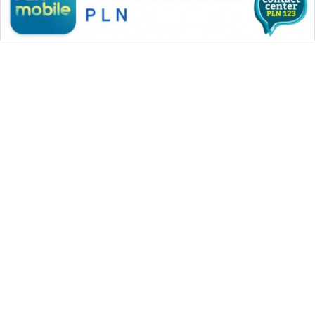
KARING
NEWS
JURNAL
MARITIM
HUMBANG
NEWS
GARONGGANG
NEWS
WAHANA MEDIA GROUP
|
|
|
WAHANA NEWS co
WAHANA TANI
WAHANA ADVOKAT
FISUELRI
|
|
WAHANA INFRASTRUKTUR
WAHANA KONSUMEN
ID
|
|
|
WAHANA LISTRIK
WAHANA TRAVEL
WAHANA TV
|
|
|
WAHANANEWS id
WAHANANEWS CO ID
WAHANANEWS NET
ENERGI
|
|
|
WAHANA SPORT ID
Wahana UMKM
Wahana Seleb
NEWS
|
|
|
Wahana Persona
Wahana Otomotif
Wahana Health