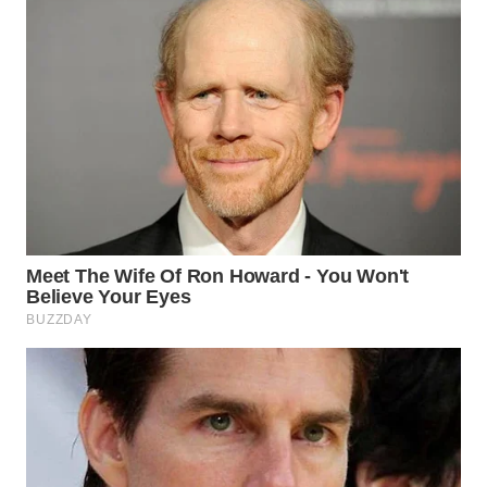
WN
TAPANULI
SELATAN
WN
TANJUNG
LESUNG
WN
KARO
WN
SIMALUNGUN
WN
LABUHANBATU