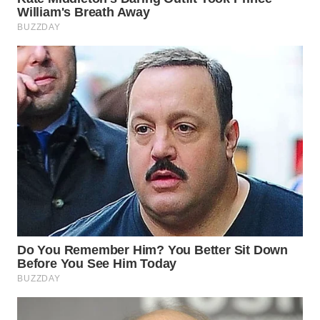
WN
MALUKU
WN
MALUT
WN
DAIRI
WN
DANAU
TOBA
WN
NIAS
WN
LANGKAT