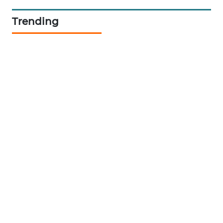
Trending
WAHANA
SPORT
WAHANA
UMKM
WAHANA
SELEB
WAHANA
PERSONA
WAHANA
OTOMOTIF
WAHANA
HEALTH