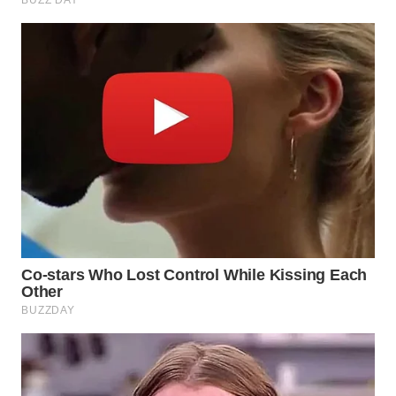
WN
SUMEDANG
WN
CIANJUR
WN
KEPULAUAN
SERIBU
WN
TANGERANG
WN
BINJAI
WN
CIREBON