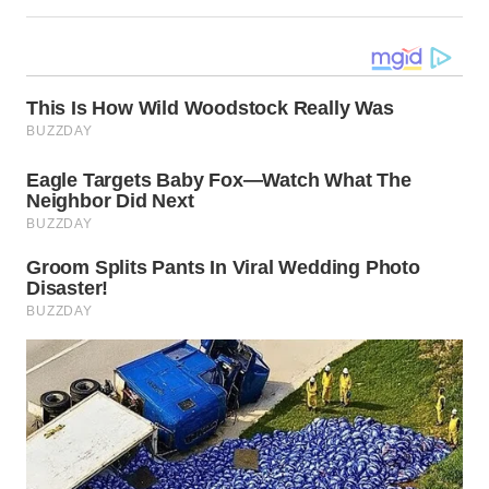
WN
BABEL
WN
SUMBAR
WN
SUMSEL
WN
BENGKULU
WN
LAMPUNG
WN
JATENG