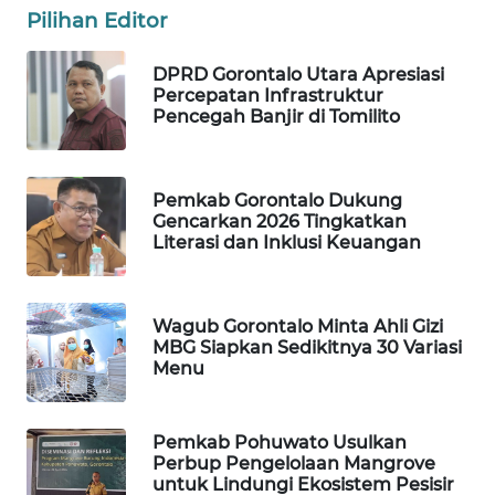
Pilihan Editor
WN
NATUNA
DPRD Gorontalo Utara Apresiasi
Percepatan Infrastruktur
Pencegah Banjir di Tomilito
WN
BINTAN
Pemkab Gorontalo Dukung
WN
Gencarkan 2026 Tingkatkan
MANDALIKA
Literasi dan Inklusi Keuangan
WN
LIKUPANG
Wagub Gorontalo Minta Ahli Gizi
MBG Siapkan Sedikitnya 30 Variasi
Menu
WN
LABUANBAJO
Pemkab Pohuwato Usulkan
WN
Perbup Pengelolaan Mangrove
BORNEO
untuk Lindungi Ekosistem Pesisir