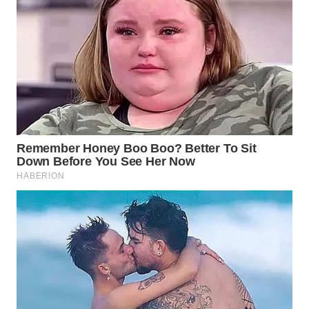
WN
INDRAMAYU
WN
KUNINGAN
WN
MAJALENGKA
WN
SUBANG
WN
SUKABUMI
WN
PURWAKARTA