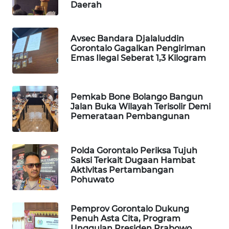
Daerah
Wahana
Media
Avsec Bandara Djalaluddin
Group
Gorontalo Gagalkan Pengiriman
Emas Ilegal Seberat 1,3 Kilogram
WAHANA
NEWS
Pemkab Bone Bolango Bangun
WAHANA
Jalan Buka Wilayah Terisolir Demi
TANI
Pemerataan Pembangunan
WAHANA
ADVOKAT
Polda Gorontalo Periksa Tujuh
Saksi Terkait Dugaan Hambat
Aktivitas Pertambangan
WAHANA
Pohuwato
INFRASTRUKTUR
Pemprov Gorontalo Dukung
WAHANA
Penuh Asta Cita, Program
KONSUMEN
Unggulan Presiden Prabowo