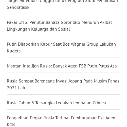
Target Akreditasi Unggul untuk Program Studi Pendidikan
Sendratasik
WN
SERAMBI
Pakar UNG: Penutur Bahasa Gorontalo Menurun Akibat
Lingkungan Keluarga dan Sosial
WN
JAMBI
Putin Dilaporkan Kabur Saat Bos Wagner Group Lakukan
Kudeta
WN
SULTRA
Mantan Intelijen Rusia: Banyak Agen FSB Putin Putus Asa
WN
Rusia Sempat Berencana Invasi Jepang Pada Musim Panas
NTB
2021 Lalu
WN
Rusia Tahan 8 Tersangka Ledakan Jembatan Crimea
SULTENG
Pengadilan Eropa: Rusia Terlibat Pembunuhan Eks Agen
WN
KGB
SULBAR