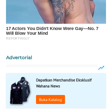
WN
PRIANGAN
TIMUR
WN
SEMARANG
WN
SOLO
Advertorial
WN
BOROBUDUR
Dapatkan Merchandise Eksklusif
Wahana News
WN
MADURA
Buka Katalog
WN
SURABAYA